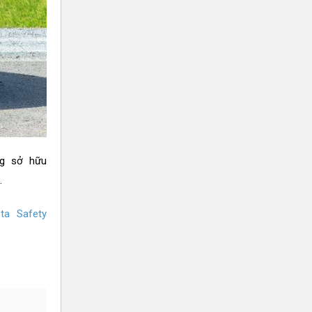
ng sở hữu
è.
ta Safety