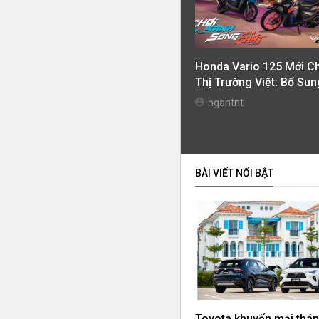
Honda Vario 125 Mới C
Thị Trường Việt: Bổ Sun
Phiên Bản Street, Giá T
ngantnt
42,69 Triệu Đồng
BÀI VIẾT NỔI BẬT
Toyota khuyến mại thán