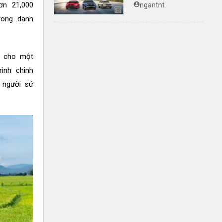
trình bảo hành
ơn 21,000
ngantnt
chính hãng lên tới
rong danh
10 năm dành cho
khách hàng Ôtô
h cho một
rình chinh
 người sử