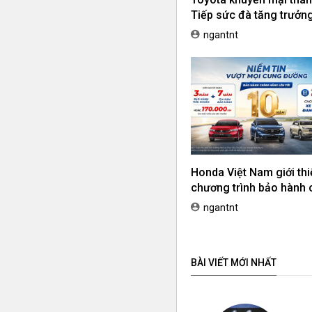
Tiếp sức đà tăng trưởng,
ưu chi phí mua xe
ngantnt
Honda Việt Nam giới thi
chương trình bảo hành 
hãng lên tới 10 năm dà
ngantnt
khách hàng Ôtô
BÀI VIẾT MỚI NHẤT