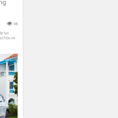
ăng
98
ếp tục
sở hữu xe