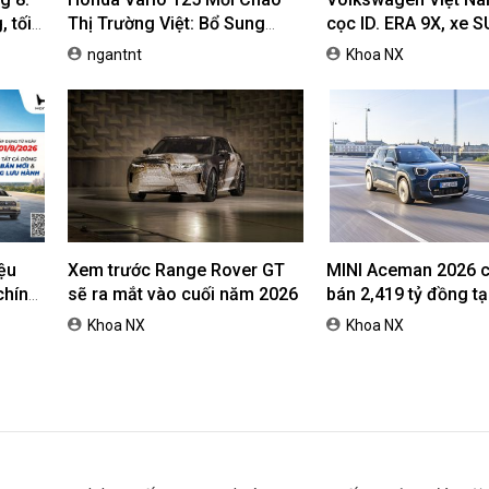
 tối
Thị Trường Việt: Bổ Sung
cọc ID. ERA 9X, xe 
Phiên Bản Street, Giá Từ
dự kiến giá dưới 3 t
ngantnt
Khoa NX
42,69 Triệu Đồng
ệu
Xem trước Range Rover GT
MINI Aceman 2026 c
chính
sẽ ra mắt vào cuối năm 2026
bán 2,419 tỷ đồng tại
nh cho
Nam
Khoa NX
Khoa NX