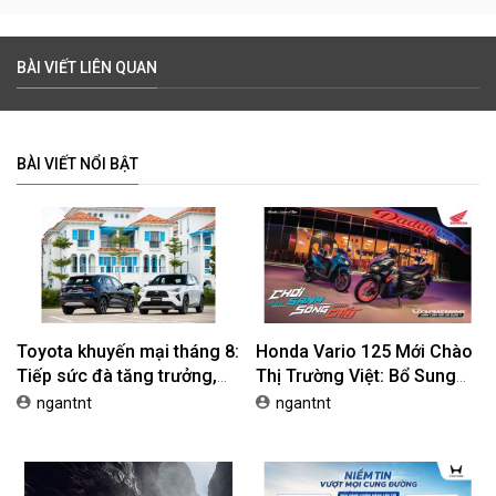
BÀI VIẾT LIÊN QUAN
BÀI VIẾT NỔI BẬT
Toyota khuyến mại tháng 8:
Honda Vario 125 Mới Chào
Tiếp sức đà tăng trưởng,
Thị Trường Việt: Bổ Sung
tối ưu chi phí mua xe
Phiên Bản Street, Giá Từ
ngantnt
ngantnt
42,69 Triệu Đồng