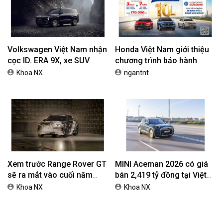
Volkswagen Việt Nam nhận
Honda Việt Nam giới thiệu
cọc ID. ERA 9X, xe SUV
chương trình bảo hành
EREV dự kiến giá dưới 3 tỷ
chính hãng lên tới 10 năm
Khoa NX
ngantnt
đồng
dành cho khách hàng Ôtô
Xem trước Range Rover GT
MINI Aceman 2026 có giá
sẽ ra mắt vào cuối năm
bán 2,419 tỷ đồng tại Việt
2026
Nam
Khoa NX
Khoa NX