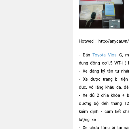
Hotwed : http://anycar.vn
- Bán
Toyota Vios
G, mà
dụng động cơ1.5 WT-i ( h
- Xe đăng ký tên tư nhâ
- Xe được trang bị tiện
đúc, vô lăng khâu da, đè
- Xe đủ 2 chìa khóa + b
đường bộ đến tháng 12
kiểm định - cam kết ch
lượng xe :
- Xe chưa từng bị tai nạ