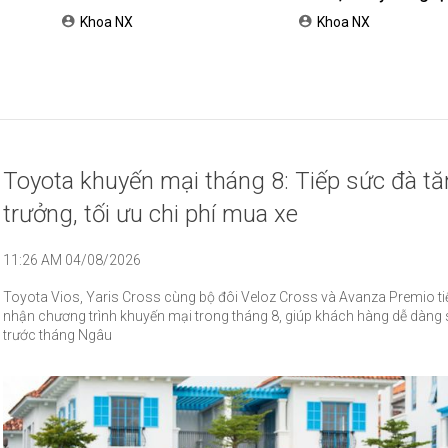
nh cho
Nam
Khoa NX
Khoa NX
Toyota khuyến mại tháng 8: Tiếp sức đà t
trưởng, tối ưu chi phí mua xe
11:26 AM 04/08/2026
Toyota Vios, Yaris Cross cùng bộ đôi Veloz Cross và Avanza Premio ti
nhận chương trình khuyến mại trong tháng 8, giúp khách hàng dễ dàng 
trước tháng Ngâu