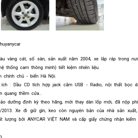
/huyanycar
u vàng cát, số sàn, sản xuất năm 2004, xe lắp ráp trong nư
ệ thống cam thông minh) tiết kiệm nhiên liệu.
n chính chủ - biển Hà Nội.
 ích : Dầu CD tích hợp jack cắm USB - Radio, nội thất bọc da
n quang thềm cửa...
ảo dưỡng định kỳ theo hãng, mới thay dàn lốp mới, đã nộp phí
/2013. Xe đi giữ gìn, keo còn nguyên bản của nhà sản xuất
ất lượng bởi ANYCAR VIỆT NAM và cấp giấy chứng nhận kiểm 
n.