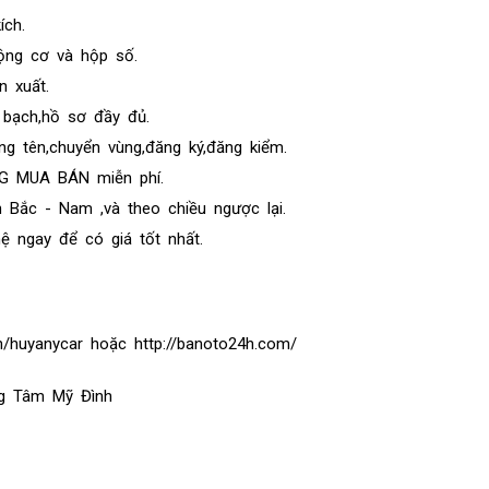
ích.
ộng cơ và hộp số.
 xuất.
 bạch,hồ sơ đầy đủ.
ng tên,chuyển vùng,đăng ký,đăng kiểm.
G MUA BÁN miễn phí.
 Bắc - Nam ,và theo chiều ngược lại.
hệ ngay để có giá tốt nhất.
vn/huyanycar hoặc http://banoto24h.com/
ng Tâm Mỹ Đình