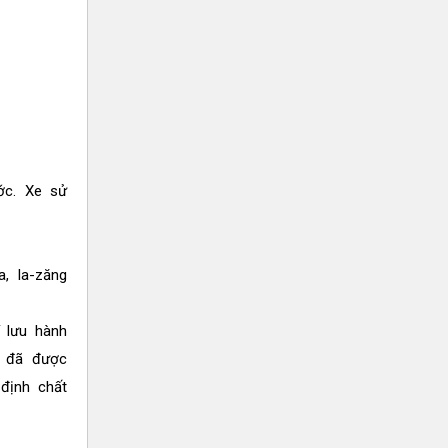
ớc. Xe sử
, la-zăng
 lưu hành
, đã được
định chất