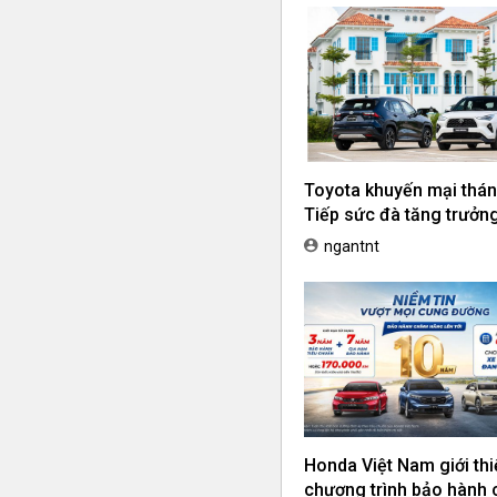
Toyota khuyến mại thán
Tiếp sức đà tăng trưởng,
ưu chi phí mua xe
ngantnt
Honda Việt Nam giới thi
chương trình bảo hành 