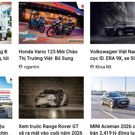
g 8:
Honda Vario 125 Mới Chào
Volkswagen Việt N
 tối
Thị Trường Việt: Bổ Sung
cọc ID. ERA 9X, xe 
Phiên Bản Street, Giá Từ
dự kiến giá dưới 3 t
ngantnt
Khoa NX
42,69 Triệu Đồng
ệu
Xem trước Range Rover GT
MINI Aceman 2026 c
chính
sẽ ra mắt vào cuối năm 2026
bán 2,419 tỷ đồng tại