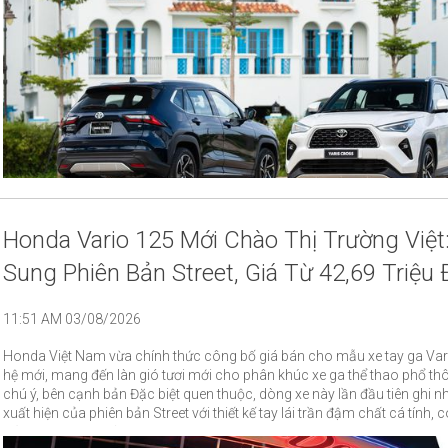
Honda Vario 125 Mới Chào Thị Trường Việt
Sung Phiên Bản Street, Giá Từ 42,69 Triệu
11:51 AM 03/08/2026
Honda Việt Nam vừa chính thức công bố giá bán cho mẫu xe tay ga Var
hệ mới, mang đến làn gió tươi mới cho phân khúc xe ga thể thao phổ th
chú ý, bên cạnh bản Đặc biệt quen thuộc, dòng xe này lần đầu tiên ghi n
xuất hiện của phiên bản Street với thiết kế tay lái trần đậm chất cá tính, 
yết từ 42,69 triệu đồng.