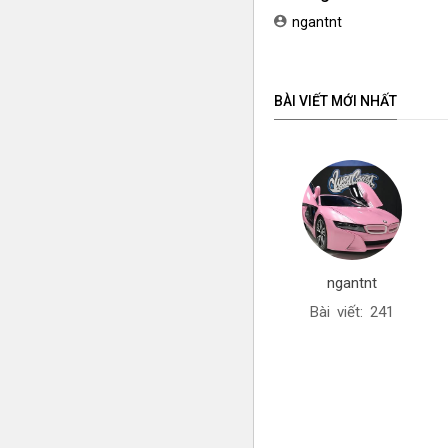
hãng lên tới 10 năm dà
ngantnt
khách hàng Ôtô
BÀI VIẾT MỚI NHẤT
ngantnt
Bài viết: 241