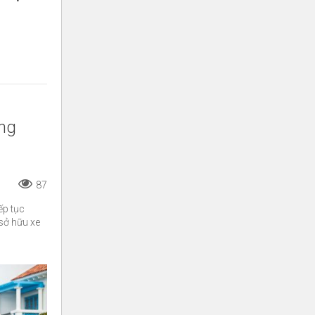
ăng
87
ếp tục
sở hữu xe