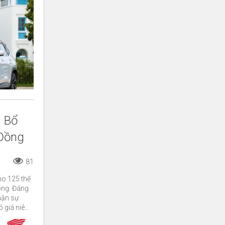
: Bổ
 Đồng
81
io 125 thế
ông. Đáng
hận sự
có giá niêm