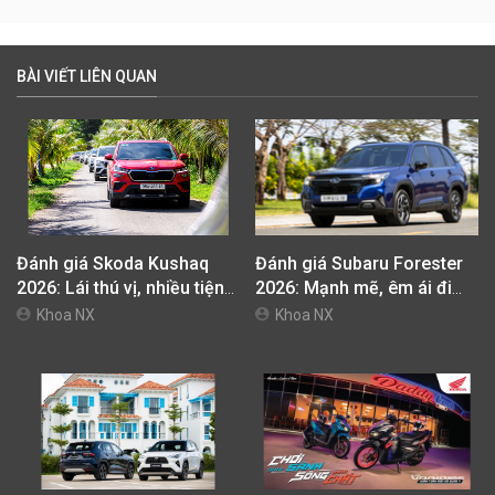
BÀI VIẾT LIÊN QUAN
Đánh giá Skoda Kushaq
Đánh giá Subaru Forester
2026: Lái thú vị, nhiều tiện
2026: Mạnh mẽ, êm ái đi
nghi, giá cạnh tranh
cùng hệ thống ADAS hoàn
Khoa NX
Khoa NX
hảo