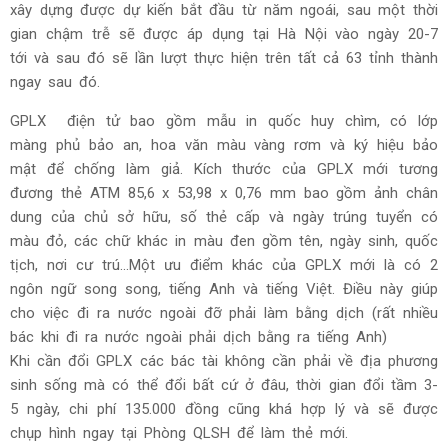
xây dựng được dự kiến bắt đầu từ năm ngoái, sau một thời
gian chậm trễ sẽ được áp dụng tại Hà Nội vào ngày 20-7
tới và sau đó sẽ lần lượt thực hiện trên tất cả 63 tỉnh thành
ngay sau đó.
GPLX điện tử bao gồm mẫu in quốc huy chìm, có lớp
màng phủ bảo an, hoa văn màu vàng rơm và ký hiệu bảo
mật để chống làm giả. K
ích thước của GPLX mới tương
đương thẻ ATM 85,6 x 53,98 x 0,76 mm bao gồm
ảnh chân
dung của chủ sở hữu,
số thẻ cấp và ngày trúng tuyển có
màu đỏ, các chữ khác in màu đen gồm tên, ngày sinh,
quốc
tịch, nơi cư trú...Một ưu điểm khác của GPLX mới là có 2
ngôn ngữ song song, tiếng Anh và tiếng Việt. Điều này giúp
cho việc đi ra nước ngoài đỡ phải làm bằng dịch (rất nhiều
bác khi đi ra nước ngoài phải dịch bằng ra tiếng Anh)
Khi cần đổi GPLX các
bác tài không cần phải về địa phương
sinh sống mà có thể đổi bất cứ ở đâu, thời gian đổi tầm 3-
5 ngày, chi phí 135.000 đồng cũng khá hợp lý
và sẽ được
chụp hình ngay tại Phòng QLSH để làm thẻ mới.