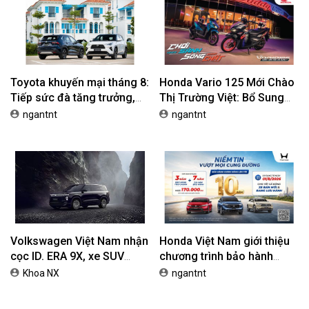
Toyota khuyến mại tháng 8:
Honda Vario 125 Mới Chào
Tiếp sức đà tăng trưởng,
Thị Trường Việt: Bổ Sung
tối ưu chi phí mua xe
Phiên Bản Street, Giá Từ
ngantnt
ngantnt
42,69 Triệu Đồng
Volkswagen Việt Nam nhận
Honda Việt Nam giới thiệu
cọc ID. ERA 9X, xe SUV
chương trình bảo hành
EREV dự kiến giá dưới 3 tỷ
chính hãng lên tới 10 năm
Khoa NX
ngantnt
đồng
dành cho khách hàng Ôtô