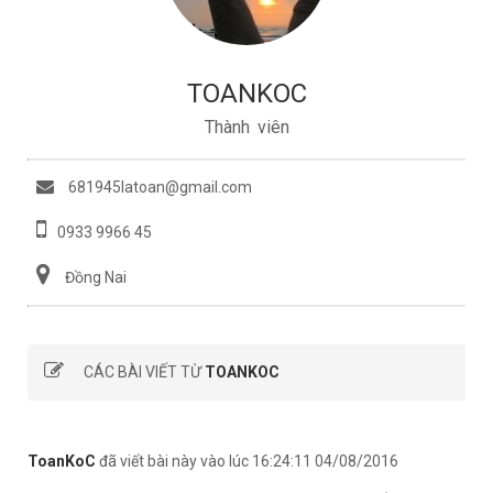
TOANKOC
Thành viên
681945latoan@gmail.com
0933 9966 45
Đồng Nai
CÁC BÀI VIẾT TỪ
TOANKOC
ToanKoC
đã viết bài này vào lúc 16:24:11 04/08/2016