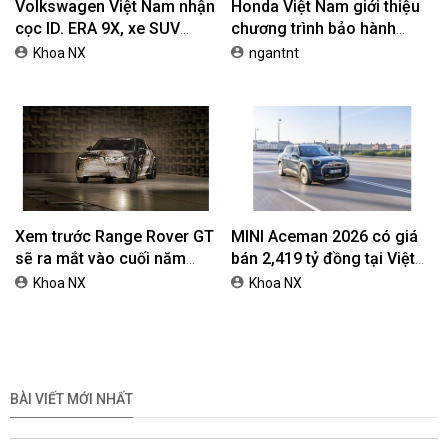
Volkswagen Việt Nam nhận
Honda Việt Nam giới thiệu
cọc ID. ERA 9X, xe SUV
chương trình bảo hành
EREV dự kiến giá dưới 3 tỷ
chính hãng lên tới 10 năm
Khoa NX
ngantnt
đồng
dành cho khách hàng Ôtô
Xem trước Range Rover GT
MINI Aceman 2026 có giá
sẽ ra mắt vào cuối năm
bán 2,419 tỷ đồng tại Việt
2026
Nam
Khoa NX
Khoa NX
BÀI VIẾT MỚI NHẤT