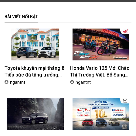
BÀI VIẾT NỔI BẬT
Toyota khuyến mại tháng 8:
Honda Vario 125 Mới Chào
Tiếp sức đà tăng trưởng,
Thị Trường Việt: Bổ Sung
tối ưu chi phí mua xe
Phiên Bản Street, Giá Từ
ngantnt
ngantnt
42,69 Triệu Đồng