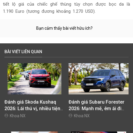
tiết lộ giá của chiếc ghế thùng tùy chọn được bọc da là
1.190 Euro (tương đương khoảng 1.270 USD).
Bạn cảm thấy bài viết hữu ích?
BÀI VIẾT LIÊN QUAN
Đánh giá Skoda Kushaq
Đánh giá Subaru Forester
2026: Lái thú vị, nhiều tiện
2026: Mạnh mẽ, êm ái đi
nghi, giá cạnh tranh
cùng hệ thống ADAS hoàn
Khoa NX
Khoa NX
hảo