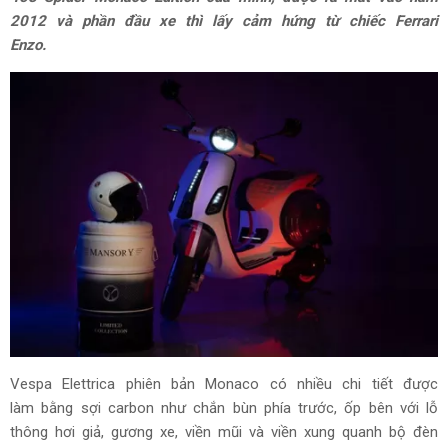
2012 và phần đầu xe thì lấy cảm hứng từ chiếc Ferrari
Enzo.
Vespa Elettrica phiên bản Monaco có nhiều chi tiết được
làm bằng sợi carbon như chắn bùn phía trước, ốp bên với lỗ
thông hơi giả, gương xe, viền mũi và viền xung quanh bộ đèn