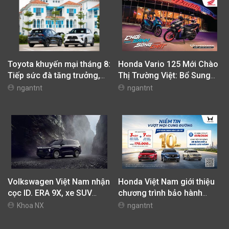
Toyota khuyến mại tháng 8:
Honda Vario 125 Mới Chào
Tiếp sức đà tăng trưởng,
Thị Trường Việt: Bổ Sung
tối ưu chi phí mua xe
Phiên Bản Street, Giá Từ
ngantnt
ngantnt
42,69 Triệu Đồng
Volkswagen Việt Nam nhận
Honda Việt Nam giới thiệu
cọc ID. ERA 9X, xe SUV
chương trình bảo hành
EREV dự kiến giá dưới 3 tỷ
chính hãng lên tới 10 năm
Khoa NX
ngantnt
đồng
dành cho khách hàng Ôtô