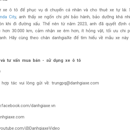
 xe ô tô để phục vụ di chuyển cá nhân và cho thuê xe tự lái. 
nda City
, anh thấy xe ngốn chi phí bảo hành, bảo dưỡng khá nh
n khi đi đường xấu. Thế nên từ năm 2023, anh đã quyết định 
 hơn 30.000 km, cảm nhận xe êm hơn, ít hỏng vặt, tối ưu chi p
anh. Hãy cùng theo chân danhgiaXe để tìm hiểu về mẫu xe này 
 và tư vấn mua bán - sử dụng xe ô tô
9
 hợp tác vui lòng gửi về: trungpq@danhgiaxe.com
.facebook.com/danhgiaxe.vn
anhgiaxe.com
.youtube.com/@DanhgiaxeVideo