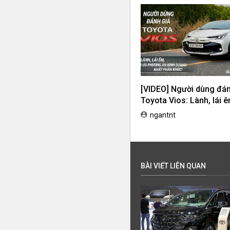
[VIDEO] Người dùng đán
Toyota Vios: Lành, lái ê
ưu phương án kinh doa
ngantnt
nhất phân khúc!
BÀI VIẾT LIÊN QUAN