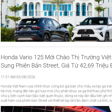
Honda Vario 125 Mới Chào Thị Trường Việt
Sung Phiên Bản Street, Giá Từ 42,69 Triệu
11:51 AM 03/08/2026
Honda Việt Nam vừa chính thức công bố giá bán cho mẫu xe tay ga Var
hệ mới, mang đến làn gió tươi mới cho phân khúc xe ga thể thao phổ th
chú ý, bên cạnh bản Đặc biệt quen thuộc, dòng xe này lần đầu tiên ghi n
xuất hiện của phiên bản Street với thiết kế tay lái trần đậm chất cá tính, 
yết từ 42,69 triệu đồng.