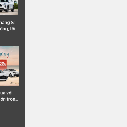
háng 8:
ởng, tối
ua với
lớn trong