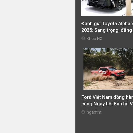
Đánh giá Toyota Alphar
2025: Sang trọng, đẳng
tiện nghi vượt trội
Khoa NX
Ford Việt Nam đồng hà
cùng Ngày hội Bán tải V
Nam 2026 (Vietnam Pic
ngantnt
Festival 2026)