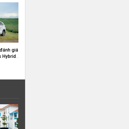
 đánh giá
 Hybrid:
m ái