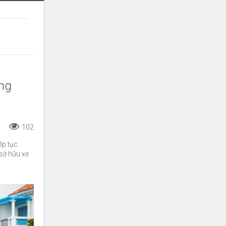
ăng
102
ếp tục
sở hữu xe