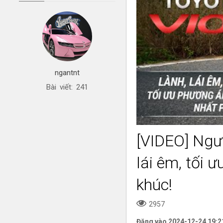
ngantnt
Bài viết: 241
[VIDEO] Ngườ
lái êm, tối 
khúc!
2957
Đăng vào 2024-12-24 19:2