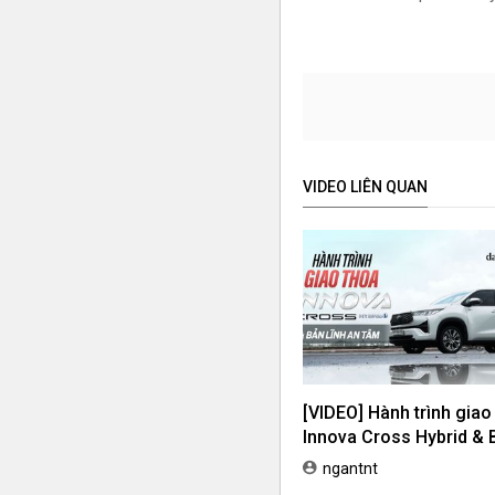
VIDEO LIÊN QUAN
[VIDEO] Hành trình giao
Innova Cross Hybrid & 
lĩnh an tâm
ngantnt