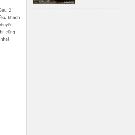
Hybrid: Mạnh mẽ,
lái nhàn, an toàn
Sau 2
tuyệt đối
iều, khách
chuyển
hí cũng
nhé!