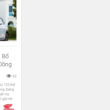
: Bổ
 Đồng
93
io 125 thế
ông. Đáng
hận sự
có giá niêm