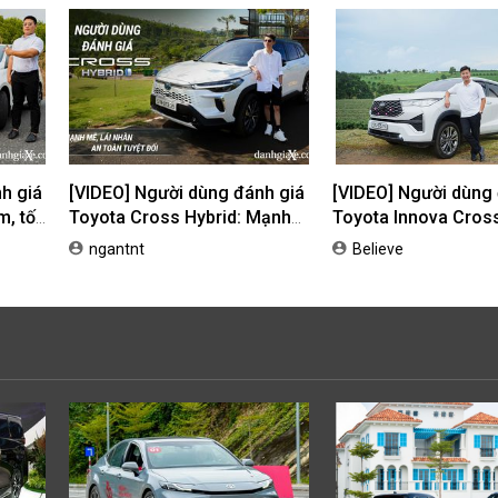
h giá
[VIDEO] Người dùng đánh giá
[VIDEO] Người dùng
m, tối
Toyota Cross Hybrid: Mạnh
Toyota Innova Cross
nh
mẽ, lái nhàn, an toàn tuyệt
tiết kiệm, lái nhàn, ê
ngantnt
Believe
đối