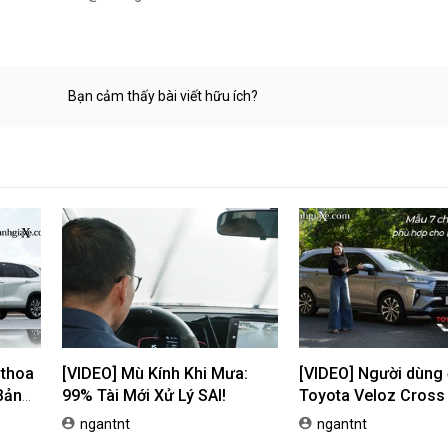
Bạn cảm thấy bài viết hữu ích?
 thoa
[VIDEO] Mù Kính Khi Mưa:
[VIDEO] Người dùng
Bản
99% Tài Mới Xử Lý SAI!
Toyota Veloz Cross
Mẫu 7 chỗ ĐA DỤNG,
ngantnt
ngantnt
cho LÁI MỚI