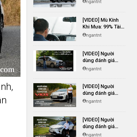
ngantnt
Bản lĩnh an tâm
[VIDEO] Mù Kính
Khi Mưa: 99% Tài
Mới Xử Lý SAI!
ngantnt
[VIDEO] Người
dùng đánh giá
Toyota Veloz
ngantnt
Cross TOP: Mẫu 7
chỗ ĐA DỤNG, phù
nh,
[VIDEO] Người
hợp cho LÁI MỚI
dùng đánh giá
ân
Toyota Vios: Lành,
ngantnt
lái êm, tối ưu
phương án kinh
[VIDEO] Người
doanh nhất phân
dùng đánh giá
khúc!
Toyota Cross
ngantnt