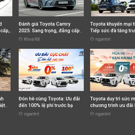
d
Đánh giá Toyota Camry
Toyota khuyến mại t
 cấp,
2025: Sang trọng, đẳng cấp
Tiếp sức đà tăng trư
và thân thiện môi trường
ưu chi phí mua xe
Khoa NX
ngantnt
nh
Đón hè cùng Toyota: Ưu đãi
Toyota duy trì sức m
iệt
đến 100% lệ phí trước bạ
chương trình ưu đãi 
kup
tháng 4
ngantnt
ngantnt