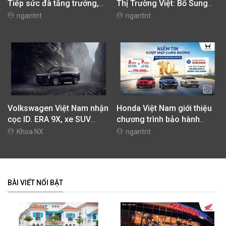
Tiếp sức đà tăng trưởng,
Thị Trường Việt: Bổ Sung
tối ưu chi phí mua xe
Phiên Bản Street, Giá Từ
ngantnt
ngantnt
42,69 Triệu Đồng
Volkswagen Việt Nam nhận
Honda Việt Nam giới thiệu
cọc ID. ERA 9X, xe SUV
chương trình bảo hành
EREV dự kiến giá dưới 3 tỷ
chính hãng lên tới 10 năm
Khoa NX
ngantnt
đồng
dành cho khách hàng Ôtô
BÀI VIẾT NỔI BẬT