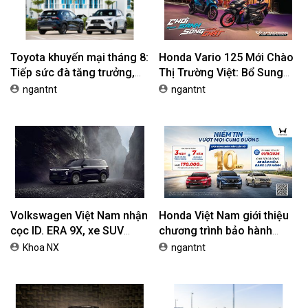
Toyota khuyến mại tháng 8:
Honda Vario 125 Mới Chào
Tiếp sức đà tăng trưởng,
Thị Trường Việt: Bổ Sung
tối ưu chi phí mua xe
Phiên Bản Street, Giá Từ
ngantnt
ngantnt
42,69 Triệu Đồng
Volkswagen Việt Nam nhận
Honda Việt Nam giới thiệu
cọc ID. ERA 9X, xe SUV
chương trình bảo hành
EREV dự kiến giá dưới 3 tỷ
chính hãng lên tới 10 năm
Khoa NX
ngantnt
đồng
dành cho khách hàng Ôtô