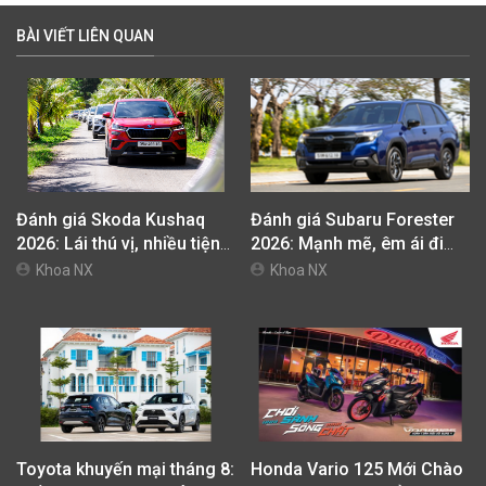
BÀI VIẾT LIÊN QUAN
Đánh giá Skoda Kushaq
Đánh giá Subaru Forester
2026: Lái thú vị, nhiều tiện
2026: Mạnh mẽ, êm ái đi
nghi, giá cạnh tranh
cùng hệ thống ADAS hoàn
Khoa NX
Khoa NX
hảo
Toyota khuyến mại tháng 8:
Honda Vario 125 Mới Chào