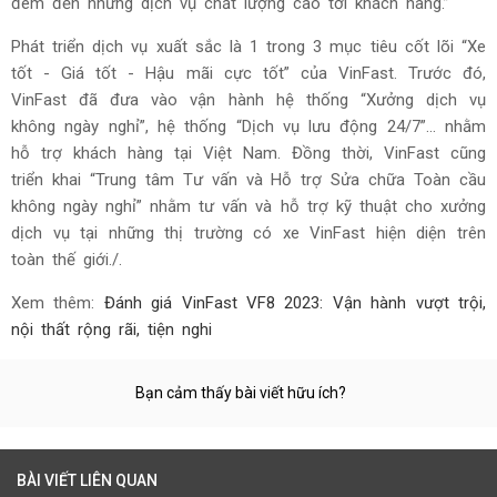
đem đến những dịch vụ chất lượng cao tới khách hàng.”
Phát triển dịch vụ xuất sắc là 1 trong 3 mục tiêu cốt lõi “Xe
tốt - Giá tốt - Hậu mãi cực tốt” của VinFast. Trước đó,
VinFast đã đưa vào vận hành hệ thống “Xưởng dịch vụ
không ngày nghỉ”, hệ thống “Dịch vụ lưu động 24/7”… nhằm
hỗ trợ khách hàng tại Việt Nam. Đồng thời, VinFast cũng
triển khai “Trung tâm Tư vấn và Hỗ trợ Sửa chữa Toàn cầu
không ngày nghỉ” nhằm tư vấn và hỗ trợ kỹ thuật cho xưởng
dịch vụ tại những thị trường có xe VinFast hiện diện trên
toàn thế giới./.
Xem thêm:
Đánh giá VinFast VF8 2023: Vận hành vượt trội,
nội thất rộng rãi, tiện nghi
Bạn cảm thấy bài viết hữu ích?
BÀI VIẾT LIÊN QUAN