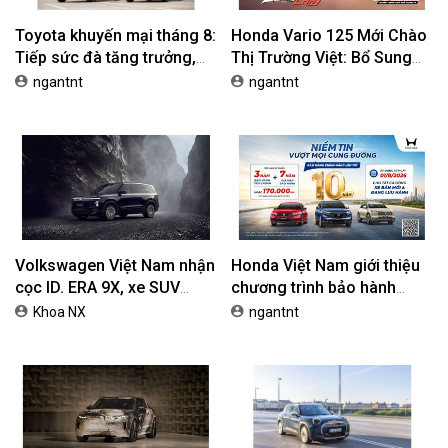
Toyota khuyến mại tháng 8:
Honda Vario 125 Mới Chào
Tiếp sức đà tăng trưởng,
Thị Trường Việt: Bổ Sung
tối ưu chi phí mua xe
Phiên Bản Street, Giá Từ
ngantnt
ngantnt
42,69 Triệu Đồng
Volkswagen Việt Nam nhận
Honda Việt Nam giới thiệu
cọc ID. ERA 9X, xe SUV
chương trình bảo hành
EREV dự kiến giá dưới 3 tỷ
chính hãng lên tới 10 năm
Khoa NX
ngantnt
đồng
dành cho khách hàng Ôtô