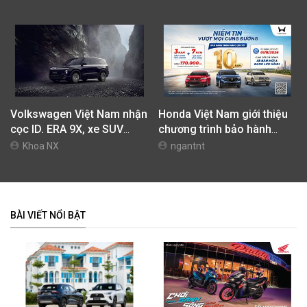
42,69 Triệu Đồng
Volkswagen Việt Nam nhận
Honda Việt Nam giới thiệu
cọc ID. ERA 9X, xe SUV
chương trình bảo hành
EREV dự kiến giá dưới 3 tỷ
chính hãng lên tới 10 năm
Khoa NX
ngantnt
đồng
dành cho khách hàng Ôtô
BÀI VIẾT NỔI BẬT