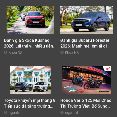
Đánh giá Skoda Kushaq
Đánh giá Subaru Forester
2026: Lái thú vị, nhiều tiện
2026: Mạnh mẽ, êm ái đi
nghi, giá cạnh tranh
cùng hệ thống ADAS hoàn
Khoa NX
Khoa NX
hảo
Toyota khuyến mại tháng 8:
Honda Vario 125 Mới Chào
Tiếp sức đà tăng trưởng,
Thị Trường Việt: Bổ Sung
tối ưu chi phí mua xe
Phiên Bản Street, Giá Từ
ngantnt
ngantnt