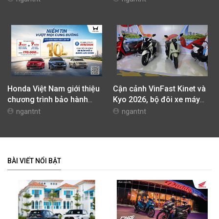
42,69 Triệu Đồng
Honda Việt Nam giới thiệu
Cận cảnh VinFast Kinet và
chương trình bảo hành
Kyo 2026, bộ đôi xe máy
chính hãng lên tới 10 năm
điện mới nhất tại Việt Nam
ngantnt
ngantnt
dành cho khách hàng Ôtô
BÀI VIẾT NỔI BẬT