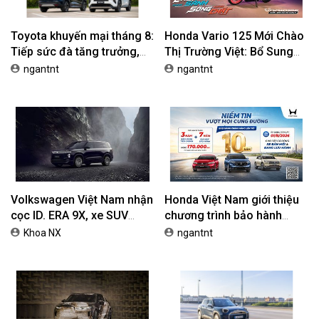
Toyota khuyến mại tháng 8:
Honda Vario 125 Mới Chào
Tiếp sức đà tăng trưởng,
Thị Trường Việt: Bổ Sung
tối ưu chi phí mua xe
Phiên Bản Street, Giá Từ
ngantnt
ngantnt
42,69 Triệu Đồng
Volkswagen Việt Nam nhận
Honda Việt Nam giới thiệu
cọc ID. ERA 9X, xe SUV
chương trình bảo hành
EREV dự kiến giá dưới 3 tỷ
chính hãng lên tới 10 năm
Khoa NX
ngantnt
đồng
dành cho khách hàng Ôtô