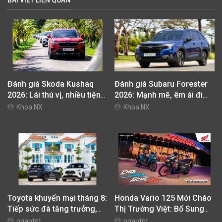
Đánh giá Skoda Kushaq
Đánh giá Subaru Forester
2026: Lái thú vị, nhiều tiện
2026: Mạnh mẽ, êm ái đi
nghi, giá cạnh tranh
cùng hệ thống ADAS hoàn
Khoa NX
Khoa NX
hảo
Toyota khuyến mại tháng 8:
Honda Vario 125 Mới Chào
Tiếp sức đà tăng trưởng,
Thị Trường Việt: Bổ Sung
tối ưu chi phí mua xe
Phiên Bản Street, Giá Từ
ngantnt
ngantnt