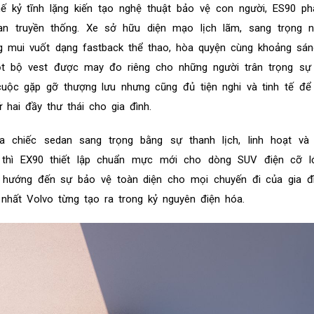
 kỷ tĩnh lặng kiến tạo nghệ thuật bảo vệ con người, ES90 ph
an truyền thống. Xe sở hữu diện mạo lịch lãm, sang trọng 
 mui vuốt dạng fastback thể thao, hòa quyện cùng khoảng sá
t bộ vest được may đo riêng cho những người trân trọng sự l
uộc gặp gỡ thượng lưu nhưng cũng đủ tiện nghi và tinh tế để 
hai đầy thư thái cho gia đình.
a chiếc sedan sang trọng bằng sự thanh lịch, linh hoạt và 
i thì EX90 thiết lập chuẩn mực mới cho dòng SUV điện cỡ l
, hướng đến sự bảo vệ toàn diện cho mọi chuyến đi của gia đì
nhất Volvo từng tạo ra trong kỷ nguyên điện hóa.