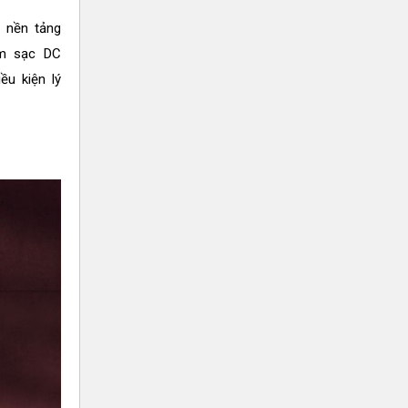
, nền tảng
ạm sạc DC
ều kiện lý