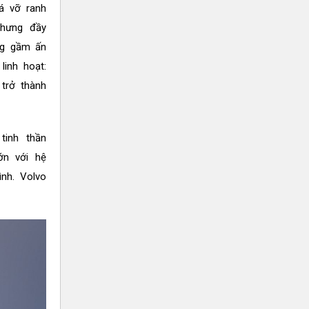
á vỡ ranh
nhưng đầy
ng gầm ấn
inh hoạt:
trở thành
tinh thần
ớn với hệ
nh. Volvo