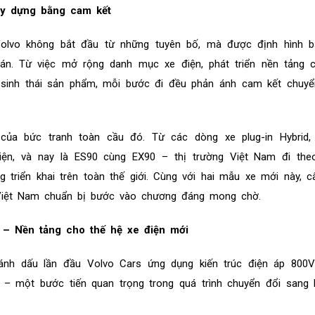
ây dựng bằng cam kết
Volvo không bắt đầu từ những tuyên bố, mà được định hình b
uán. Từ việc mở rộng danh mục xe điện, phát triển nền tảng 
sinh thái sản phẩm, mỗi bước đi đều phản ánh cam kết chuyể
của bức tranh toàn cầu đó. Từ các dòng xe plug-in Hybrid
iện, và nay là ES90 cùng EX90 – thị trường Việt Nam đi the
 triển khai trên toàn thế giới. Cùng với hai mẫu xe mới này, 
 Việt Nam chuẩn bị bước vào chương đáng mong chờ.
 – Nền tảng cho thế hệ xe điện mới
nh dấu lần đầu Volvo Cars ứng dụng kiến trúc điện áp 800V
– một bước tiến quan trọng trong quá trình chuyển đổi sang 