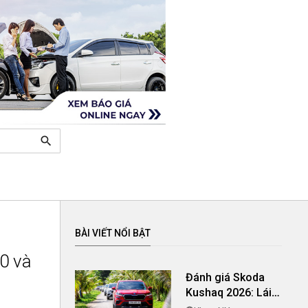
search
BÀI VIẾT NỔI BẬT
0 và
Đánh giá Skoda
Kushaq 2026: Lái
thú vị, nhiều tiện