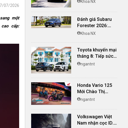
Khoa NX
07/07/2026
nghi, giá cạnh
tranh
 sang một
Đánh giá Subaru
Forester 2026:
 cao cấp:
Mạnh mẽ, êm ái đi
Khoa NX
cùng hệ thống
ADAS hoàn hảo
Toyota khuyến mại
tháng 8: Tiếp sức
đà tăng trưởng, tối
ngantnt
ưu chi phí mua xe
Honda Vario 125
Mới Chào Thị
Trường Việt: Bổ
ngantnt
Sung Phiên Bản
Street, Giá Từ
Volkswagen Việt
42,69 Triệu Đồng
Nam nhận cọc ID.