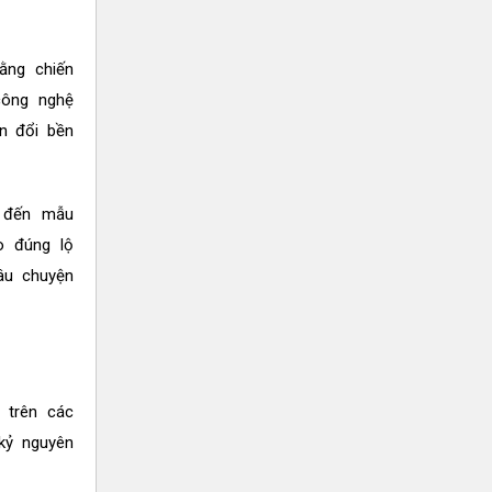
ằng chiến
công nghệ
n đổi bền
, đến mẫu
o đúng lộ
câu chuyện
 trên các
kỷ nguyên