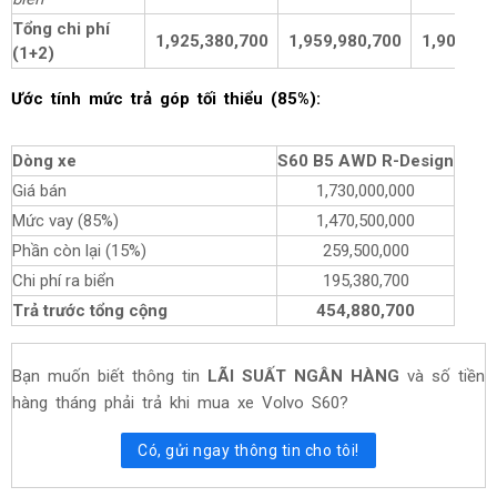
Tổng chi phí
1,925,380,700
1,959,980,700
1,906,38
(1+2)
Ước tính mức trả góp tối thiểu (85%):
Dòng xe
S60 B5 AWD R-Design
Giá bán
1,730,000,000
Mức vay (85%)
1,470,500,000
Phần còn lại (15%)
259,500,000
Chi phí ra biển
195,380,700
Trả trước tổng cộng
454,880,700
Bạn muốn biết thông tin
LÃI SUẤT NGÂN HÀNG
và số tiền
hàng tháng phải trả khi mua xe Volvo S60?
Có, gửi ngay thông tin cho tôi!