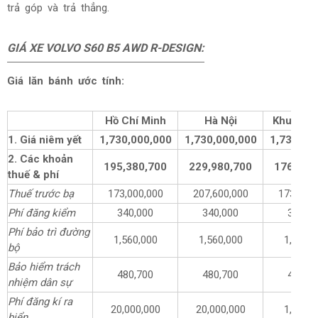
trả góp và trả thẳng.
GIÁ XE VOLVO S60 B5 AWD R-DESIGN:
Giá lăn bánh ước tính:
Hồ Chí Minh
Hà Nội
Khu vực 
1. Giá niêm yết
1,730,000,000
1,730,000,000
1,730,00
2. Các khoản
195,380,700
229,980,700
176,380
thuế & phí
Thuế trước bạ
173,000,000
207,600,000
173,000
Phí đăng kiểm
340,000
340,000
340,0
Phí bảo trì đường
1,560,000
1,560,000
1,560,0
bộ
Bảo hiểm trách
480,700
480,700
480,7
nhiệm dân sự
Phí đăng kí ra
20,000,000
20,000,000
1,000,0
biển