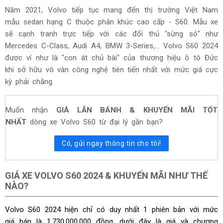
Năm 2021, Volvo tiếp tục mang đến thị trường Việt Nam
mẫu sedan hạng C thuộc phân khúc cao cấp - S60. Mẫu xe
sẽ cạnh tranh trực tiếp với các đối thủ "sừng sỏ" như
Mercedes C-Class, Audi A4, BMW 3-Series,... Volvo S60 2024
được ví như là "con át chủ bài" của thương hiệu ô tô Đức
khi sở hữu vô vàn công nghệ tiên tiến nhất với mức giá cực
kỳ phải chăng.
Muốn nhận
GIÁ LĂN BÁNH & KHUYẾN MÃI TỐT
NHẤT
dòng xe Volvo S60 từ đại lý gần bạn?
Có, gửi ngay thông tin cho tôi!
GIÁ XE VOLVO S60 2024 & KHUYẾN MÃI NHƯ THẾ
NÀO?
Volvo S60 2024 hiện chỉ có duy nhất 1 phiên bản với mức
giá bán là 1,730,000,000 đồng, dưới đây là giá và chương