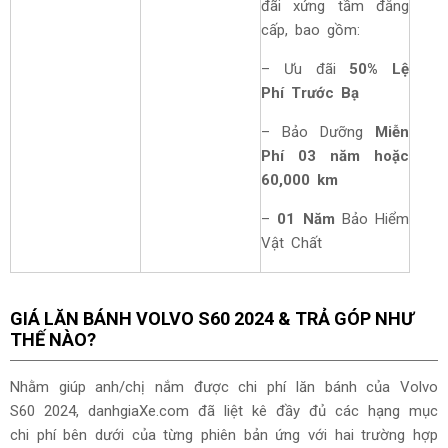
đãi xứng tầm đẳng
cấp, bao gồm:
– Ưu đãi
50% Lệ
Phí Trước Bạ
– Bảo Dưỡng
Miễn
Phí 03 năm hoặc
60,000 km
–
01 Năm
Bảo Hiểm
Vật Chất
GIÁ LĂN BÁNH VOLVO S60 2024 & TRẢ GÓP NHƯ
THẾ NÀO?
Nhằm giúp anh/chị nắm được chi phí lăn bánh của Volvo
S60 2024, danhgiaXe.com đã liệt kê đầy đủ các hạng mục
chi phí bên dưới của từng phiên bản ứng với hai trường hợp