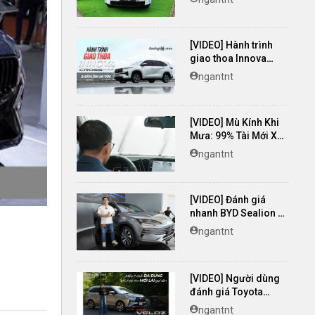
[VIDEO] Hành trình
giao thoa Innova
Cross Hybrid & Bản
ngantnt
lĩnh an tâm
[VIDEO] Mù Kính Khi
Mưa: 99% Tài Mới Xử
Lý SAI!
ngantnt
[VIDEO] Đánh giá
nhanh BYD Sealion 6
2025 - Giá từ 799
ngantnt
triệu đồng
[VIDEO] Người dùng
đánh giá Toyota
Veloz Cross TOP:
ngantnt