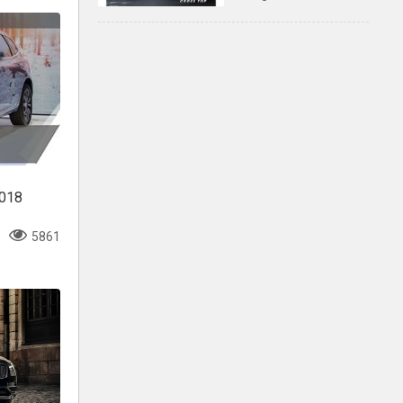
Mẫu 7 chỗ ĐA DỤNG,
phù hợp cho LÁI MỚI
2018
5861