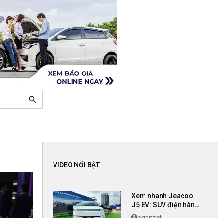
search
VIDEO NỔI BẬT
Xem nhanh Jeacoo
J5 EV: SUV điện hàng
B có giá chỉ 699 triệu
ngantnt