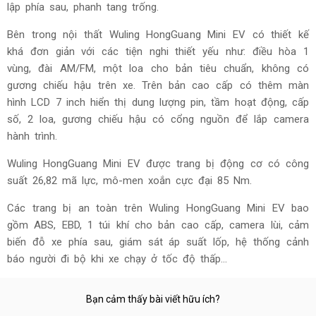
lập phía sau, phanh tang trống.
Bên trong nội thất Wuling HongGuang Mini EV có thiết kế
khá đơn giản với các tiện nghi thiết yếu như: điều hòa 1
vùng, đài AM/FM, một loa cho bản tiêu chuẩn, không có
gương chiếu hậu trên xe. Trên bản cao cấp có thêm màn
hình LCD 7 inch hiển thị dung lượng pin, tầm hoạt động, cấp
số, 2 loa, gương chiếu hậu có cổng nguồn để lắp camera
hành trình.
Wuling HongGuang Mini EV được trang bị động cơ có công
suất 26,82 mã lực, mô-men xoắn cực đại 85 Nm.
Các trang bị an toàn trên Wuling HongGuang Mini EV bao
gồm ABS, EBD, 1 túi khí cho bản cao cấp, camera lùi, cảm
biến đỗ xe phía sau, giám sát áp suất lốp, hệ thống cảnh
báo người đi bộ khi xe chạy ở tốc độ thấp…
Bạn cảm thấy bài viết hữu ích?