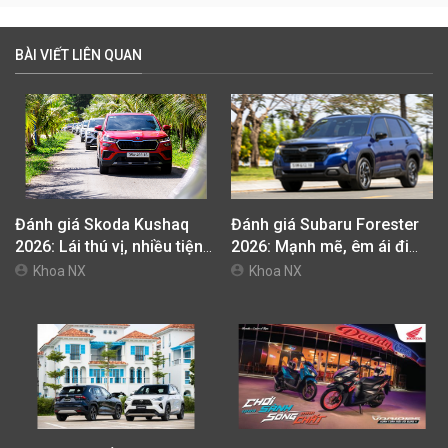
BÀI VIẾT LIÊN QUAN
Đánh giá Skoda Kushaq
Đánh giá Subaru Forester
2026: Lái thú vị, nhiều tiện
2026: Mạnh mẽ, êm ái đi
nghi, giá cạnh tranh
cùng hệ thống ADAS hoàn
Khoa NX
Khoa NX
hảo