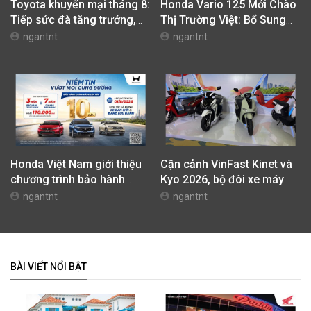
Toyota khuyến mại tháng 8:
Honda Vario 125 Mới Chào
Tiếp sức đà tăng trưởng,
Thị Trường Việt: Bổ Sung
tối ưu chi phí mua xe
Phiên Bản Street, Giá Từ
ngantnt
ngantnt
42,69 Triệu Đồng
Honda Việt Nam giới thiệu
Cận cảnh VinFast Kinet và
chương trình bảo hành
Kyo 2026, bộ đôi xe máy
chính hãng lên tới 10 năm
điện mới nhất tại Việt Nam
ngantnt
ngantnt
dành cho khách hàng Ôtô
BÀI VIẾT NỔI BẬT