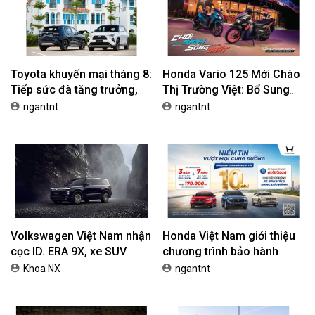
Toyota khuyến mại tháng 8:
Honda Vario 125 Mới Chào
Tiếp sức đà tăng trưởng,
Thị Trường Việt: Bổ Sung
tối ưu chi phí mua xe
Phiên Bản Street, Giá Từ
ngantnt
ngantnt
42,69 Triệu Đồng
Volkswagen Việt Nam nhận
Honda Việt Nam giới thiệu
cọc ID. ERA 9X, xe SUV
chương trình bảo hành
EREV dự kiến giá dưới 3 tỷ
chính hãng lên tới 10 năm
Khoa NX
ngantnt
đồng
dành cho khách hàng Ôtô