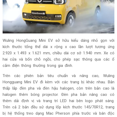
Wuling HongGuang Mini EV sở hữu kiểu dáng nhỏ gọn với
kích thước tổng thể dài x rộng x cao lần lượt tương ứng
2.920 x 1.493 x 1.621 mm, chiều dài cơ sở 1.940 mm. Xe có
hai cửa và bốn chỗ ngồi, cho phép sạc thông qua các ổ
cắm điện thông thường trong gia đình.
Trên các phiên bản tiêu chuẩn và nâng cao, Wuling
Hongguang Mini EV đi kèm với các trang bị khác nhau. Bản
thấp lắp đèn pha và đèn hậu halogen, còn trên bản cao là
halogen thêm bóng projector. Đèn pha bản nâng cao có
thêm dải định vị và trang trí LED hai bên logo phát sáng.
Trên cả 2 bản đều sử dụng lốp kích thước 145/70R12, trang
bị hệ thống treo dạng Mac Pherson phía trước và bán độc