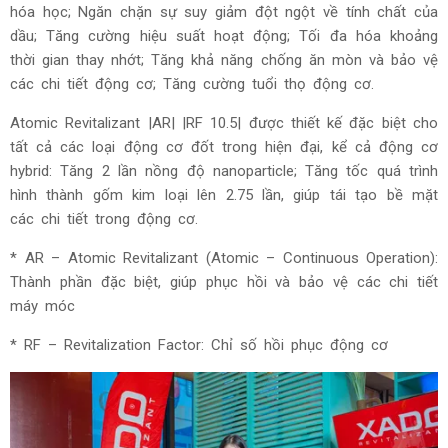
hóa học; Ngăn chặn sự suy giảm đột ngột về tính chất của
dầu; Tăng cường hiệu suất hoạt động; Tối đa hóa khoảng
thời gian thay nhớt; Tăng khả năng chống ăn mòn và bảo vệ
các chi tiết động cơ; Tăng cường tuổi thọ động cơ.
Atomic Revitalizant |AR| |RF 10.5| được thiết kế đặc biệt cho
tất cả các loại động cơ đốt trong hiện đại, kể cả động cơ
hybrid: Tăng 2 lần nồng độ nanoparticle; Tăng tốc quá trình
hình thành gốm kim loại lên 2.75 lần, giúp tái tạo bề mặt
các chi tiết trong động cơ.
* AR – Atomic Revitalizant (Atomic – Continuous Operation):
Thành phần đặc biệt, giúp phục hồi và bảo vệ các chi tiết
máy móc
* RF – Revitalization Factor: Chỉ số hồi phục động cơ