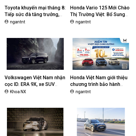
Toyota khuyến mại tháng 8:
Honda Vario 125 Mới Chào
Tiếp sức đà tăng trưởng,
Thị Trường Việt: Bổ Sung
tối ưu chi phí mua xe
Phiên Bản Street, Giá Từ
ngantnt
ngantnt
42,69 Triệu Đồng
Volkswagen Việt Nam nhận
Honda Việt Nam giới thiệu
cọc ID. ERA 9X, xe SUV
chương trình bảo hành
EREV dự kiến giá dưới 3 tỷ
chính hãng lên tới 10 năm
Khoa NX
ngantnt
đồng
dành cho khách hàng Ôtô