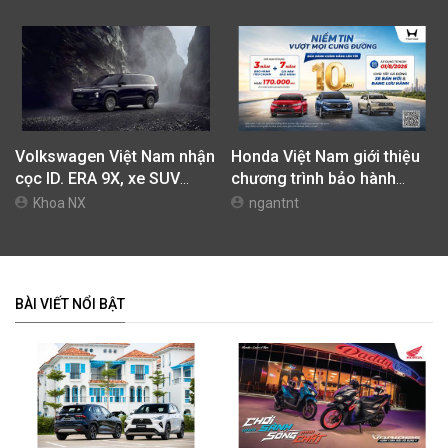
Volkswagen Việt Nam nhận
Honda Việt Nam giới thiệu
cọc ID. ERA 9X, xe SUV
chương trình bảo hành
EREV dự kiến giá dưới 3 tỷ
chính hãng lên tới 10 năm
Khoa NX
ngantnt
đồng
dành cho khách hàng Ôtô
BÀI VIẾT NỔI BẬT