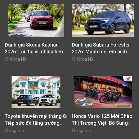
Đánh giá Skoda Kushaq
Đánh giá Subaru Forester
2026: Lái thú vị, nhiều tiện
2026: Mạnh mẽ, êm ái đi
nghi, giá cạnh tranh
cùng hệ thống ADAS hoàn
Khoa NX
Khoa NX
hảo
Toyota khuyến mại tháng 8:
Honda Vario 125 Mới Chào
Tiếp sức đà tăng trưởng,
Thị Trường Việt: Bổ Sung
tối ưu chi phí mua xe
Phiên Bản Street, Giá Từ
ngantnt
ngantnt
42,69 Triệu Đồng