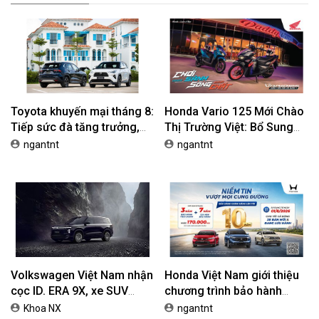
Toyota khuyến mại tháng 8:
Honda Vario 125 Mới Chào
Tiếp sức đà tăng trưởng,
Thị Trường Việt: Bổ Sung
tối ưu chi phí mua xe
Phiên Bản Street, Giá Từ
ngantnt
ngantnt
42,69 Triệu Đồng
Volkswagen Việt Nam nhận
Honda Việt Nam giới thiệu
cọc ID. ERA 9X, xe SUV
chương trình bảo hành
EREV dự kiến giá dưới 3 tỷ
chính hãng lên tới 10 năm
Khoa NX
ngantnt