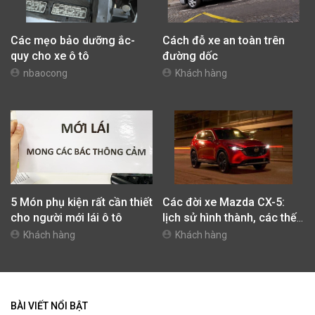
Các mẹo bảo dưỡng ắc-
Cách đỗ xe an toàn trên
quy cho xe ô tô
đường dốc
nbaocong
Khách hàng
5 Món phụ kiện rất cần thiết
Các đời xe Mazda CX-5:
cho người mới lái ô tô
lịch sử hình thành, các thế
hệ trên thế giới và Việt Nam
Khách hàng
Khách hàng
BÀI VIẾT NỔI BẬT