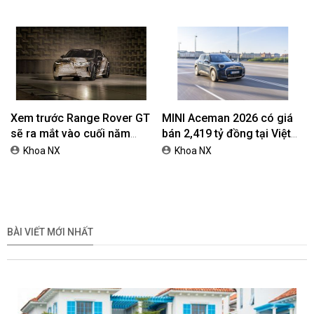
đồng
dành cho khách hàng Ôtô
Xem trước Range Rover GT
MINI Aceman 2026 có giá
sẽ ra mắt vào cuối năm
bán 2,419 tỷ đồng tại Việt
2026
Nam
Khoa NX
Khoa NX
BÀI VIẾT MỚI NHẤT