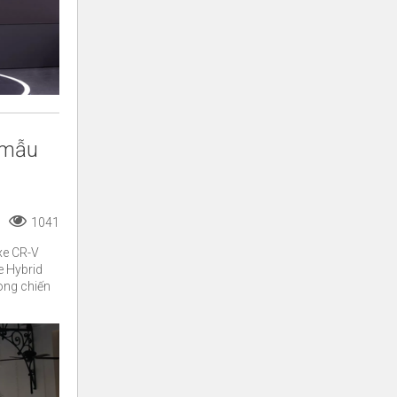
 mẫu
1041
xe CR-V
e Hybrid
rong chiến