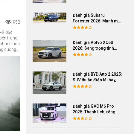
Đánh giá Subaru
Forester 2026: Mạnh mẽ,
952
êm ái đi cùng hệ thống
ADAS hoàn hảo
xế, đặc
 bên trong,
Đánh giá Volvo XC60
 nhanh hơn
2026: Sang trọng tinh
ống cuồng
giản, an toàn và đủ khác
ơn.
biệt
Đánh giá BYD Atto 2 2025:
SUV thuần điện lái hay,
cách âm vượt trội
Đánh giá GAC M6 Pro
2025: Thanh lịch, rộng
rãi, đầy đủ tiện nghi, vận
hành tinh tế