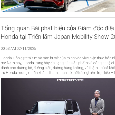
Tổng quan Bài phát biểu của Giám đốc điề
Honda tại Triển lãm Japan Mobility Show 
00:53 AM 02/11/2025
Honda luôn đặt trái tim và tâm huyết của mình vào việc hiện thực hóa 
mơ.Năm nay, Honda trưng bày đa dạng các sản phẩm và công nghệ di
dành cho đường bộ, đường biển, đường hàng không, và thậm chí cả khô
trụ.Honda mong muốn khách tham quan có thể trải nghiệm trực tiếp — l
chạm tay vào những sản phẩm trưng bày để cảm nhận sự phấn khích về
mà Honda đang hướng tới.