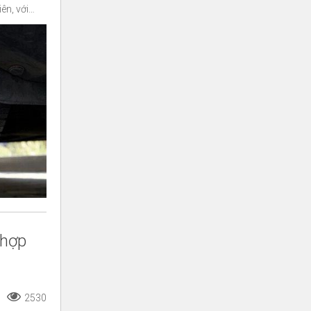
ên, với
h to lớn và
 hợp
2530