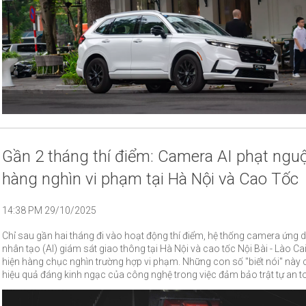
Gần 2 tháng thí điểm: Camera AI phạt nguộ
hàng nghìn vi phạm tại Hà Nội và Cao Tốc
14:38 PM 29/10/2025
Chỉ sau gần hai tháng đi vào hoạt động thí điểm, hệ thống camera ứng dụ
nhân tạo (AI) giám sát giao thông tại Hà Nội và cao tốc Nội Bài - Lào Ca
hiện hàng chục nghìn trường hợp vi phạm. Những con số "biết nói" này 
hiệu quả đáng kinh ngạc của công nghệ trong việc đảm bảo trật tự an t
thông và nâng cao ý thức của người dân.