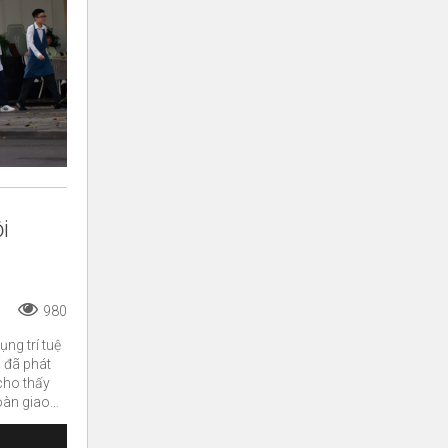
i
980
ng trí tuệ
i đã phát
cho thấy
oàn giao