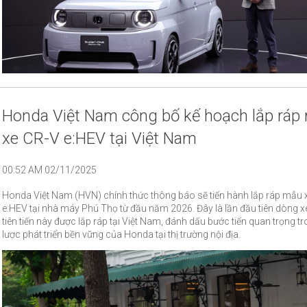
Honda Việt Nam công bố kế hoạch lắp ráp
xe CR-V e:HEV tại Việt Nam
00:52 AM 02/11/2025
Honda Việt Nam (HVN) chính thức thông báo sẽ tiến hành lắp ráp mẫu 
e:HEV tại nhà máy Phú Thọ từ đầu năm 2026. Đây là lần đầu tiên dòng x
tiên tiến này được lắp ráp tại Việt Nam, đánh dấu bước tiến quan trọng t
lược phát triển bền vững của Honda tại thị trường nội địa.