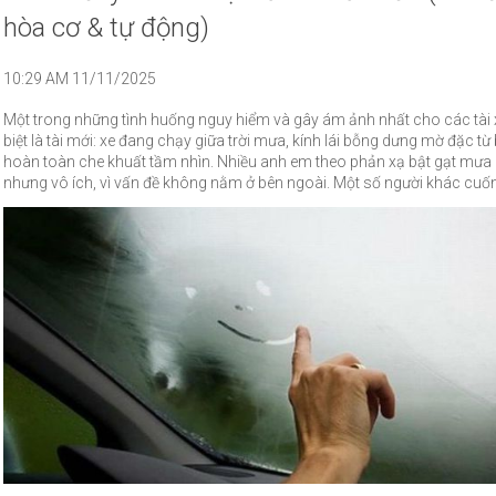
hòa cơ & tự động)
10:29 AM 11/11/2025
Một trong những tình huống nguy hiểm và gây ám ảnh nhất cho các tài 
biệt là tài mới: xe đang chạy giữa trời mưa, kính lái bỗng dưng mờ đặc từ
hoàn toàn che khuất tầm nhìn. Nhiều anh em theo phản xạ bật gạt mưa
nhưng vô ích, vì vấn đề không nằm ở bên ngoài. Một số người khác cu
tăng nhiệt độ hoặc bấm nhầm nút sấy kính sau, càng làm tình hình tệ h