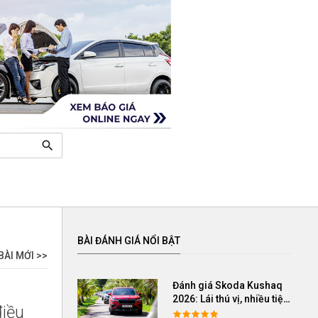
search
BÀI ĐÁNH GIÁ NỔI BẬT
BÀI MỚI >>
Đánh giá Skoda Kushaq
2026: Lái thú vị, nhiều tiện
điều
nghi, giá cạnh tranh