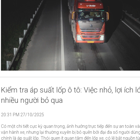
Kiểm tra áp suất lốp ô tô: Việc nhỏ, lợi ích 
nhiều người bỏ qua
20:31 PM 27/10/2025
Có một chi tiết cực kỳ quan trọng, ảnh hưởng trực tiếp đến sự an toàn và
vận hành xe, nhưng lại thường xuyên bị bỏ quên bởi đại đa số người dùn
chính là áp suất lốp. Thói quen ít quan tâm đến lốp xe, có lẽ bắt nguồn từ