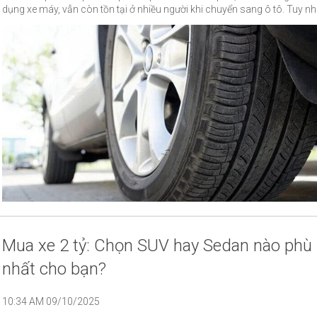
dụng xe máy, vẫn còn tồn tại ở nhiều người khi chuyển sang ô tô. Tuy nhi
một chiếc ô tô, việc duy trì áp suất lốp đúng chuẩn mang lại những lợi íc
ngược lại, sự lơ là có thể dẫn đến những hậu quả khó lường.
Mua xe 2 tỷ: Chọn SUV hay Sedan nào phù
nhất cho bạn?
10:34 AM 09/10/2025