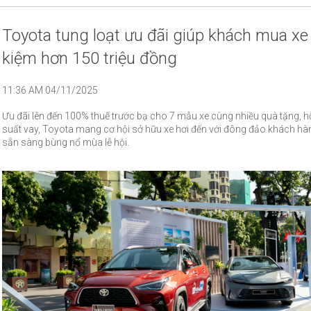
Toyota tung loạt ưu đãi giúp khách mua xe 
kiệm hơn 150 triệu đồng
11:36 AM 04/11/2025
Ưu đãi lên đến 100% thuế trước bạ cho 7 mẫu xe cùng nhiều quà tặng, hỗ 
suất vay, Toyota mang cơ hội sở hữu xe hơi đến với đông đảo khách hàn
sẵn sàng bùng nổ mùa lễ hội.