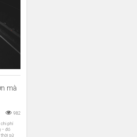
lớn mà
982
 chi phí
g – đó
 thời sử