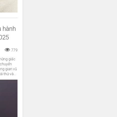
u hành
2025
779
những giấc
 chuyển
ng gian vũ
ái thử và
 tương lai