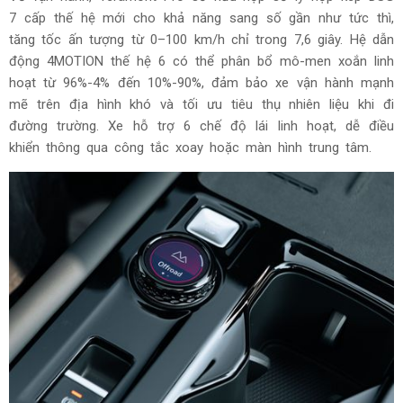
Khả năng vận hành đến từ động cơ 2.0 TSI thế hệ mới, tích
hợp bộ tăng áp điều hướng VTG và hệ dẫn động 4MOTION
thế hệ 6, giúp xe phản hồi nhanh, bứt tốc mạnh mẽ, vận
hành ổn định trên mọi địa hình nhưng vẫn tiết kiệm nhiên
liệu tối ưu. Động cơ phiên bản công suất cao này có công
suất tối đa khoảng 268 mã lực và mô-men xoắn cực đại
400 N·m.
Về vận hành, Teramont Pro sở hữu hộp số ly hợp kép DSG
7 cấp thế hệ mới cho khả năng sang số gần như tức thì,
tăng tốc ấn tượng từ 0–100 km/h chỉ trong 7,6 giây. Hệ dẫn
động 4MOTION thế hệ 6 có thể phân bổ mô-men xoắn linh
hoạt từ 96%-4% đến 10%-90%, đảm bảo xe vận hành mạnh
mẽ trên địa hình khó và tối ưu tiêu thụ nhiên liệu khi đi
đường trường. Xe hỗ trợ 6 chế độ lái linh hoạt, dễ điều