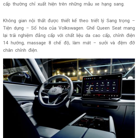
trình.
Volkswagen Teramont Pro ứng dụng thiết kế mang tính
tương lai của Volkswagen với sự Sang trọng - Tiện dụng -
Số hóa. Chú trọng các đường nét thiết kế rõ ràng, màu sắc
thanh lịch, vật liệu cao cấp, mềm mại, cùng những tiện nghi
người dùng hữu ích.
Lần đầu tiên trong phân khúc, xe được trang bị ghế thương
gia Queen Seat dành cho hành khách phía trước – một
trang bị hoàn toàn mới, mang lại chuẩn mực tiện nghi cao
cấp thường chỉ xuất hiện trên những mẫu xe hạng sang.
Không gian nội thất được thiết kế theo triết lý Sang trọng –
Tiện dụng – Số hóa của Volkswagen. Ghế Queen Seat mang
lại trải nghiệm đẳng cấp với chất liệu da cao cấp, chỉnh điện
14 hướng, massage 8 chế độ, làm mát – sưởi và đệm đỡ