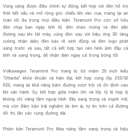
Teramont Pro gây ấn tượng mạnh với hệ thống chiếu sáng
thông minh IQ.Light LED – biểu tượng nhận diện mới của
Volkswagen – cùng loạt hiệu ứng ánh sáng độc đáo phía
trước và sau.
Hệ thống chiếu sáng trên Volkswagen Teramont Pro không
chỉ đơn thuần là đèn, mà là biểu tượng của phong cách và
công nghệ tiên tiến. Xe được trang bị chế độ tự động bật
tắt, cùng với đèn chiếu xa thích ứng Auto High Beam
Control giúp tối ưu tầm nhìn mà không gây chói cho xe đối
diện.
Vùng sáng được điều chỉnh tự động, kết hợp với đèn hỗ trợ
thời tiết xấu và mở rộng góc chiếu khi vào cua, mang lại an
toàn tối đa trong mọi điều kiện. Teramont Pro còn sở hữu
đèn chạy ban ngày tinh tế, đèn chào mừng và đèn dẫn
đường sau khi tắt máy, cùng đèn sau với hiệu ứng 3D tăng
cường nhận diện, đèn báo rẽ sinh động và đèn logo phát