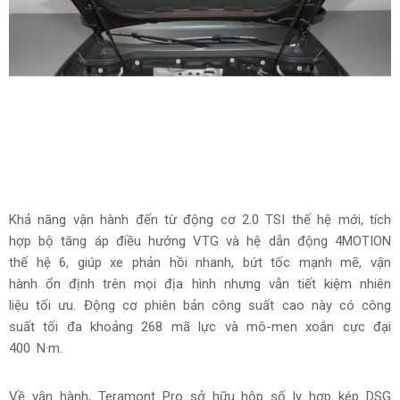
cửa sổ trời toàn cảnh.
Hệ thống cách âm được đánh giá toàn diện nhất phân khúc,
kết hợp với dàn âm thanh Harman Kardon 14 loa, tạo nên
không gian tĩnh lặng và sang trọng trong từng khoảnh khắc
di chuyển.
Khả năng cách âm vượt trội được phát triển từ lõi động cơ
yên tĩnh hơn, sàn xe sử dụng 21 kg vật liệu cách âm cao
cấp, kết hợp kính cách âm giảm đến 60% tiếng ồn mặt
đường, tạo nên không gian thư thái bậc nhất phân khúc.