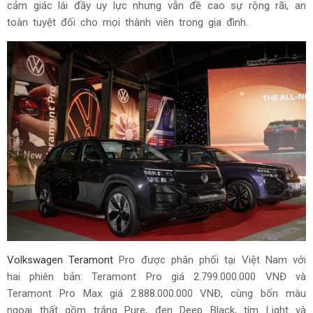
cảm giác lái đầy uy lực nhưng vẫn đề cao sự rộng rãi, an
toàn tuyệt đối cho mọi thành viên trong gia đình.
Volkswagen Teramont
Pro được phân phối tại Việt Nam với
hai phiên bản: Teramont Pro giá 2.799.000.000 VNĐ và
Teramont Pro Max giá 2.888.000.000 VNĐ, cùng bốn màu
ngoại thất gồm trắng Pure, đen Deep Black, tím Light và