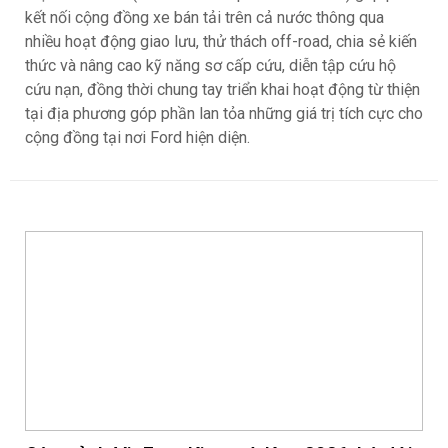
Ford Việt Nam đồng hành cùng Ngày hội
Bán tải Việt Nam 2026 (Vietnam Pickup
Festival 2026)
Khoa NX
242
Ford Việt Nam tiếp tục đồng hành cùng Ngày hội Bán tải
Việt Nam 2026 (Vietnam Pickup Festival 2026) góp phần
kết nối cộng đồng xe bán tải trên cả nước thông qua
nhiều hoạt động giao lưu, thử thách off-road, chia sẻ kiến
thức và nâng cao kỹ năng sơ cấp cứu, diễn tập cứu hộ
cứu nạn, đồng thời chung tay triển khai hoạt động từ thiện
tại địa phương góp phần lan tỏa những giá trị tích cực cho
cộng đồng tại nơi Ford hiện diện.