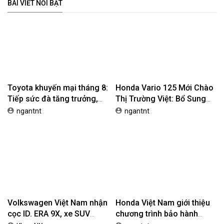
Volkswagen Việt Nam nhận
Honda Việt Nam giới thiệu
cọc ID. ERA 9X, xe SUV
chương trình bảo hành
EREV dự kiến giá dưới 3 tỷ
chính hãng lên tới 10 năm
Khoa NX
ngantnt
đồng
dành cho khách hàng Ôtô
BÀI VIẾT NỔI BẬT