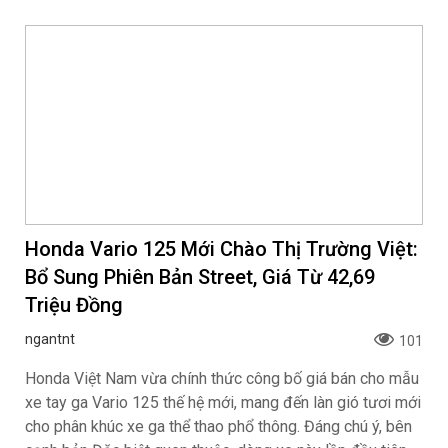
Toyota khuyến mại tháng 8: Tiếp sức đà
tăng trưởng, tối ưu chi phí mua xe
ngantnt
109
Toyota Vios, Yaris Cross cùng bộ đôi Veloz Cross và
Avanza Premio tiếp tục nhận chương trình khuyến mại
trong tháng 8, giúp khách hàng dễ dàng sở hữu xe trước
tháng Ngâu