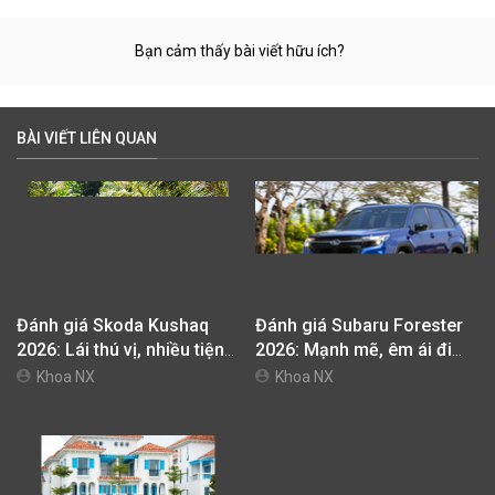
Assist có khả năng tự động điều khiển xe vào trạng thái an
toàn khi phát hiện người lái mất kiểm soát.
Hệ thống an toàn được trang bị đầy đủ những công nghệ
hàng đầu như Hỗ trợ tình huống khẩn cấp, Hệ thống bảo vệ
chủ động, 9 túi khí và cấu trúc thân xe có đến 82,3% thép
cường lực.
Xe hiện đã có mặt tại hệ thống đại lý Volkswagen trên toàn
quốc và ngay lập tức thu hút sự quan tâm khi những khách
hàng đầu tiên nhận xe trong sự kiện ra mắt tại Hội nghị đại
lý Volkswagen toàn quốc.
Bạn cảm thấy bài viết hữu ích?
BÀI VIẾT LIÊN QUAN