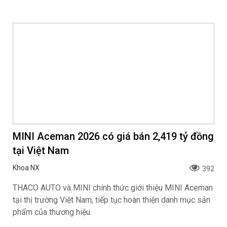
Xem trước Range Rover GT sẽ ra mắt vào
cuối năm 2026
Khoa NX
175
Mẫu xe mở ra không gian nội thất tuyệt tác bên trong. Nội
thất của Range Rover GT được định hình bởi chính triết lý
thiết kế tối giản từng tạo nên tỷ lệ ngoại thất kiệt tác: sự
thuần khiết, độ chính xác và nét hiện đại tĩnh lặng.