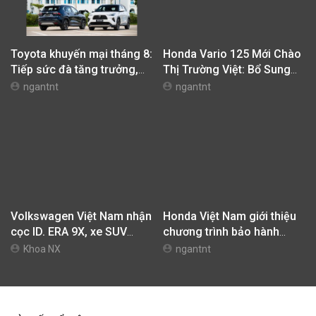
Đánh giá Skoda Kushaq
Đánh giá Subaru Forester
2026: Lái thú vị, nhiều tiện
2026: Mạnh mẽ, êm ái đi
nghi, giá cạnh tranh
cùng hệ thống ADAS hoàn
Khoa NX
Khoa NX
hảo
Toyota khuyến mại tháng 8:
Honda Vario 125 Mới Chào
Tiếp sức đà tăng trưởng,
Thị Trường Việt: Bổ Sung
tối ưu chi phí mua xe
Phiên Bản Street, Giá Từ
ngantnt
ngantnt
42,69 Triệu Đồng