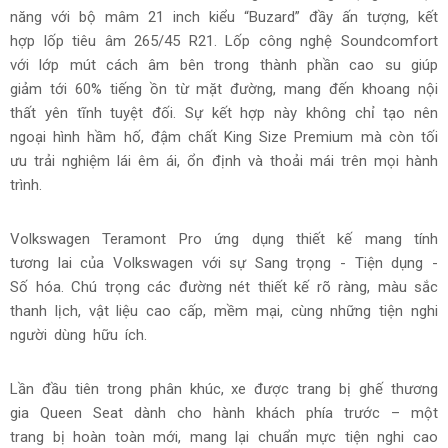
sáng trước và sau, tất cả kết hợp tạo nên hình ảnh đầy cá
tính và sang trọng, dễ nhận diện ngay cả trong bóng tối.
Volkswagen Teramont Pro trang bị bộ mâm 20 inch kiểu
“Ottanta” khỏe khoắn và hiện đại, kết hợp cùng lốp 255/50
R20, mang lại khả năng bám đường vượt trội và ổn định cao
khi vận hành. Sự kết hợp giữa mâm lớn và lốp tỷ lệ hợp lý
không chỉ nâng tầm ngoại hình đầy sang trọng và mạnh mẽ,
mà còn đảm bảo trải nghiệm lái êm ái, tự tin trên cả đường
đô thị lẫn các cung đường dài.
Phiên bản Teramont Pro Max nâng tầm sang trọng và hiệu
năng với bộ mâm 21 inch kiểu “Buzard” đầy ấn tượng, kết
hợp lốp tiêu âm 265/45 R21. Lốp công nghệ Soundcomfort
với lớp mút cách âm bên trong thành phần cao su giúp
giảm tới 60% tiếng ồn từ mặt đường, mang đến khoang nội
thất yên tĩnh tuyệt đối. Sự kết hợp này không chỉ tạo nên
ngoại hình hầm hố, đậm chất King Size Premium mà còn tối
ưu trải nghiệm lái êm ái, ổn định và thoải mái trên mọi hành