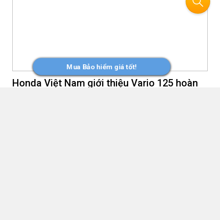
trội, độ bám đường đáng tin cậy trên mặt đường ướt và
tuổi thọ sử dụng lâu dài, đồng thời đánh dấu bước tiến
mới của Bridgestone trong việc đưa những công nghệ và
kinh nghiệm từ môi trường vận hành hiệu suất cao đến
gần hơn với người dùng Việt Nam thông qua trải nghiệm
cảm giác lái thể thao trong điều kiện sử dụng hằng ngày.
Mua Bảo hiểm giá tốt!