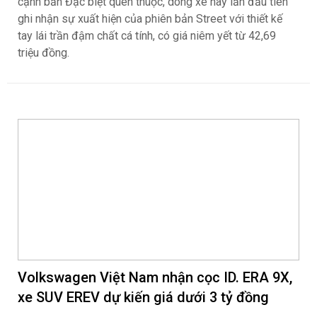
Honda Vario 125 Mới Chào Thị Trường Việt:
Bổ Sung Phiên Bản Street, Giá Từ 42,69
Triệu Đồng
ngantnt
101
Honda Việt Nam vừa chính thức công bố giá bán cho mẫu
xe tay ga Vario 125 thế hệ mới, mang đến làn gió tươi mới
cho phân khúc xe ga thể thao phổ thông. Đáng chú ý, bên
cạnh bản Đặc biệt quen thuộc, dòng xe này lần đầu tiên
ghi nhận sự xuất hiện của phiên bản Street với thiết kế
tay lái trần đậm chất cá tính, có giá niêm yết từ 42,69
triệu đồng.