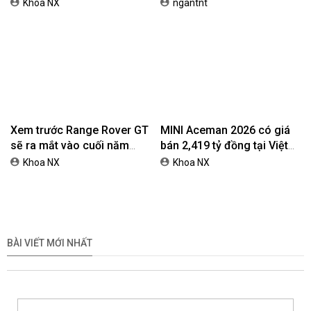
Toyota khuyến mại tháng 8:
Honda Vario 125 Mới Chào
Tiếp sức đà tăng trưởng,
Thị Trường Việt: Bổ Sung
tối ưu chi phí mua xe
Phiên Bản Street, Giá Từ
ngantnt
ngantnt
42,69 Triệu Đồng
Volkswagen Việt Nam nhận
Honda Việt Nam giới thiệu
cọc ID. ERA 9X, xe SUV
chương trình bảo hành
EREV dự kiến giá dưới 3 tỷ
chính hãng lên tới 10 năm
Khoa NX
ngantnt
đồng
dành cho khách hàng Ôtô