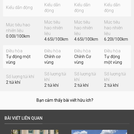
Kiểu dẫn
Kiểu dẫn
Kiểu dẫn
Kiểu dẫn động
động
động
động
Mức tiêu
Mức tiêu
Mức tiêu
Mức tiêu hao
hao nhiên
hao nhiên
hao nhiên
nhiên liệu
liệu
liệu
liệu
0.00l/100km
4.65l/100km
4.65l/100km
6.20l/100km
Điều hòa
Điều hòa
Điều hòa
Điều hòa
Tự động một
Chỉnh cơ
Chỉnh Cơ
Tự động
vùng
vùng
vùng
một vùng
Số lượng túi
Số lượng túi
Số lượng túi
Số lượng túi khí
khí
khí
khí
2 túi khí
2 túi khí
2 túi khí
2 túi khí
Bạn cảm thấy bài viết hữu ích?
BÀI VIẾT LIÊN QUAN