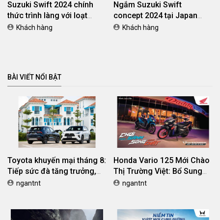
Suzuki Swift 2024 chính
Ngắm Suzuki Swift
thức trình làng với loạt
concept 2024 tại Japan
trang bị mới
Mobility Show
Khách hàng
Khách hàng
BÀI VIẾT NỔI BẬT
Toyota khuyến mại tháng 8:
Honda Vario 125 Mới Chào
Tiếp sức đà tăng trưởng,
Thị Trường Việt: Bổ Sung
tối ưu chi phí mua xe
Phiên Bản Street, Giá Từ
ngantnt
ngantnt
42,69 Triệu Đồng