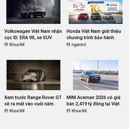
Volkswagen Việt Nam nhận
Honda Việt Nam giới thiệu
cọc ID. ERA 9X, xe SUV
chương trình bảo hành
EREV dự kiến giá dưới 3 tỷ
chính hãng lên tới 10 năm
Khoa NX
ngantnt
đồng
dành cho khách hàng Ôtô
Xem trước Range Rover GT
MINI Aceman 2026 có giá
sẽ ra mắt vào cuối năm
bán 2,419 tỷ đồng tại Việt
2026
Nam
Khoa NX
Khoa NX