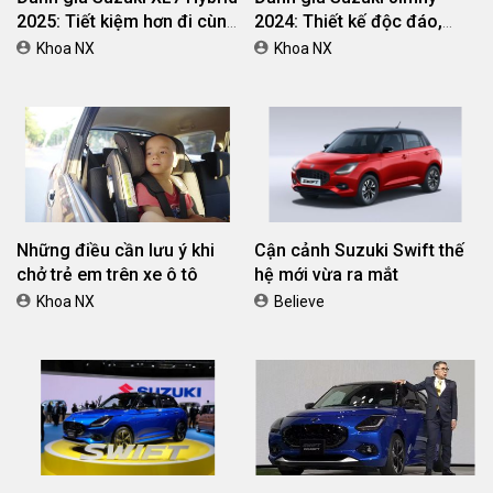
2025: Tiết kiệm hơn đi cùng
2024: Thiết kế độc đáo,
giá bán tốt
vượt địa hình đỉnh cao
Khoa NX
Khoa NX
Những điều cần lưu ý khi
Cận cảnh Suzuki Swift thế
chở trẻ em trên xe ô tô
hệ mới vừa ra mắt
Khoa NX
Believe