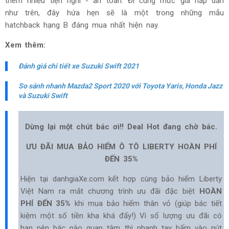
thêm nhiều tiện nghi - an toàn. Đi cùng mức giá hấp dẫn
như trên, đây hứa hẹn sẽ là một trong những mẫu
hatchback hạng B đáng mua nhất hiện nay.
Xem thêm:
Đánh giá chi tiết xe Suzuki Swift 2021
So sánh nhanh Mazda2 Sport 2020 với Toyota Yaris, Honda Jazz
và Suzuki Swift
Dừng lại một chút bác ơi!! Deal Hot đang chờ bác.
ƯU ĐÃI MUA BẢO HIỂM Ô TÔ LIBERTY HOÀN PHÍ
ĐẾN 35%
Hiện tại danhgiaXe.com kết hợp cùng bảo hiểm Liberty
Việt Nam ra mắt chương trình ưu đãi đặc biệt
HOÀN
PHÍ ĐẾN 35%
khi mua bảo hiểm thân vỏ (giúp bác tiết
kiệm một số tiền kha khá đấy!) Vì số lượng ưu đãi có
hạn nên bác nào quan tâm thì nhanh tay bấm vào nút