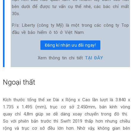
bên dưới để được tư vấn cụ thể nhé, các bác chỉ mất
30s.
P/s: Liberty (công ty Mỹ) là một trong các công ty Top
đầu về bảo hiểm ô tô ở Việt Nam.
Đăng kí nhận ưu đãi ngay!
Xem thông tin chi tiết
TẠI ĐÂY
Ngoại thất
Kích thước tổng thể xe Dài x Rộng x Cao lần lượt là 3.840 x
1.735 x 1.495 (mm), trục cơ sở 2.450mm, bán kính vòng
quay chỉ 4,8m giúp xe dễ dàng xoay chuyển trong đô thị.
So với phiên bản trước thì Swift 2019 thấp hơn nhưng chiều
rộng và trục cơ sở đều lớn hơn. Nhờ vậy, không gian bên