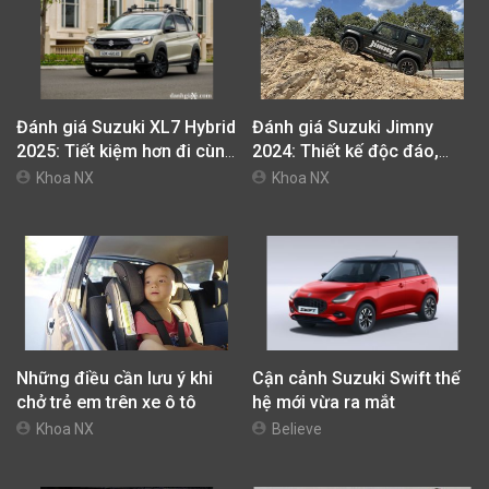
Đánh giá Suzuki XL7 Hybrid
Đánh giá Suzuki Jimny
2025: Tiết kiệm hơn đi cùng
2024: Thiết kế độc đáo,
giá bán tốt
vượt địa hình đỉnh cao
Khoa NX
Khoa NX
Những điều cần lưu ý khi
Cận cảnh Suzuki Swift thế
chở trẻ em trên xe ô tô
hệ mới vừa ra mắt
Khoa NX
Believe