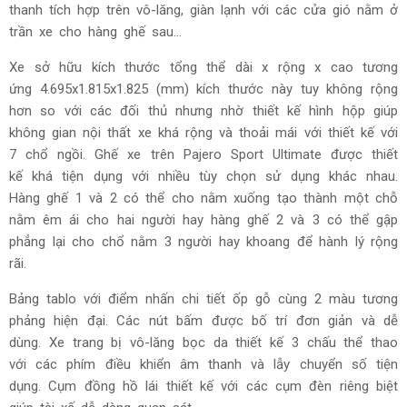
thanh tích hợp trên vô-lăng, giàn lạnh với các cửa gió nằm ở
trần xe cho hàng ghế sau...
Xe sở hữu kích thước tổng thể dài x rộng x cao tương
ứng 4.695x1.815x1.825 (mm) kích thước này tuy không rộng
hơn so với các đối thủ nhưng nhờ thiết kế hình hộp giúp
không gian nội thất xe khá rộng và thoải mái với thiết kế với
7 chổ ngồi. Ghế xe trên Pajero Sport Ultimate được thiết
kế khá tiện dụng với nhiều tùy chọn sử dụng khác nhau.
Hàng ghế 1 và 2 có thể cho nằm xuống tạo thành một chỗ
nằm êm ái cho hai người hay hàng ghế 2 và 3 có thể gập
phẳng lại cho chổ nằm 3 người hay khoang để hành lý rộng
rãi.
Bảng tablo với điểm nhấn chi tiết ốp gỗ cùng 2 màu tương
phảng hiện đại. Các nút bấm được bố trí đơn giản và dễ
dùng. Xe trang bị vô-lăng bọc da thiết kế 3 chấu thể thao
với các phím điều khiển âm thanh và lẫy chuyển số tiện
dụng. Cụm đồng hồ lái thiết kế với các cụm đèn riêng biệt