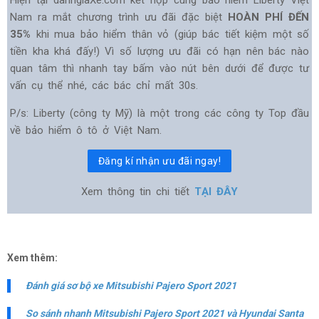
Hiện tại danhgiaXe.com kết hợp cùng bảo hiểm Liberty Việt
Nam ra mắt chương trình ưu đãi đặc biệt
HOÀN PHÍ ĐẾN
35%
khi mua bảo hiểm thân vỏ (giúp bác tiết kiệm một số
tiền kha khá đấy!) Vì số lượng ưu đãi có hạn nên bác nào
quan tâm thì nhanh tay bấm vào nút bên dưới để được tư
vấn cụ thể nhé, các bác chỉ mất 30s.
P/s: Liberty (công ty Mỹ) là một trong các công ty Top đầu
về bảo hiểm ô tô ở Việt Nam.
Đăng kí nhận ưu đãi ngay!
Xem thông tin chi tiết
TẠI ĐÂY
Xem thêm:
Đánh giá sơ bộ xe Mitsubishi Pajero Sport 2021
So sánh nhanh Mitsubishi Pajero Sport 2021 và Hyundai Santa