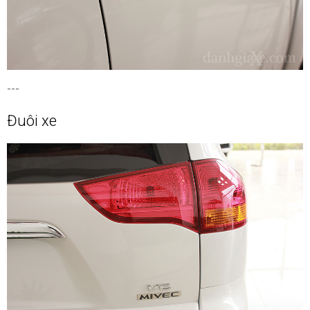
---
Đuôi xe