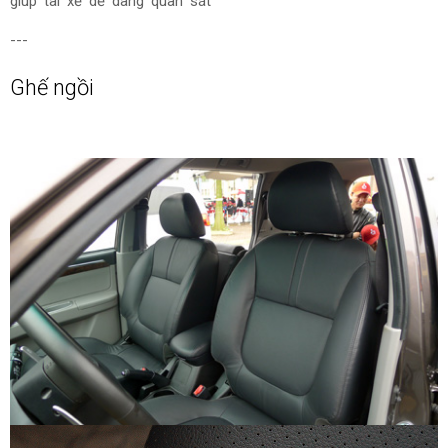
giúp tài xế dễ dàng quan sát
---
Ghế ngồi