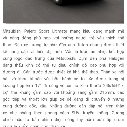
Mitsubishi Pajero Sport Ultimate mang kiểu dáng mạnh mẽ
và năng động phù hợp với những người trẻ yêu thích thể
thao. Đầu xe tương tự như đàn anh Triton nhưng được thiết
kế cứng cáp và hiện đại hơn. Vẫn là lưới tản nhiệt kết hợp
cùng logo đặc trưng của Mitsubishi. Cụm đèn pha Halogen
dạng thấu kính có thể tự điều chỉnh độ cao phù hợp với
đường đi. Cản trước được thiết kế khá thể thao. Thân xe nổi
bật và khỏe khoắn với hốc bánh xe to. Xe được trang bị
lazang hợp kim 17'' đi cùng vỏ xe có kích thước 245/65R17.
Lợi thế khung gầm cao với khoảng sáng gầm 215mm, các
góc tiếp và thoát lớn giúp xe dễ dàng di chuyển ở những
cung đường dốc, xấu. Những đường gân dập nổi trên thân
xe nhẹ nhàng theo phong cách SUV truyền thống. Gương
chiếu hậu to bản chỉnh điện cùng tay nắm cửa ốp crom
cũng là điểm nhấn cho thân xe.