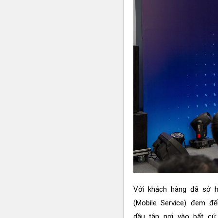
Với khách hàng đã sở h
(Mobile Service) đem đế
dầu tận nơi vào bất cứ