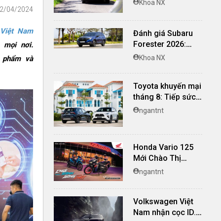
Khoa NX
12/04/2024
nghi, giá cạnh
tranh
 Việt Nam
Đánh giá Subaru
Forester 2026:
 mọi nơi.
Mạnh mẽ, êm ái đi
Khoa NX
n phẩm và
cùng hệ thống
ADAS hoàn hảo
Toyota khuyến mại
tháng 8: Tiếp sức
đà tăng trưởng, tối
ngantnt
ưu chi phí mua xe
Honda Vario 125
Mới Chào Thị
Trường Việt: Bổ
ngantnt
Sung Phiên Bản
Street, Giá Từ
Volkswagen Việt
42,69 Triệu Đồng
Nam nhận cọc ID.