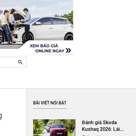
search
BÀI VIẾT NỔI BẬT
g
Đánh giá Skoda
Kushaq 2026: Lái
thú vị, nhiều tiện