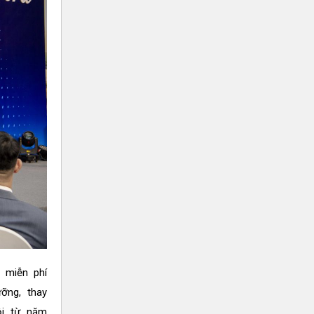
 miễn phí
ưỡng, thay
ội từ năm