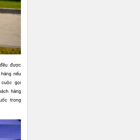
g đều được
 hàng nếu
 cuộc gọi
hách hàng
uốc trong