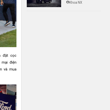
ERA 9X, xe SUV
Khoa NX
EREV dự kiến giá
dưới 3 tỷ đồng
n đặt cọc
g mại điện
ếm và mua