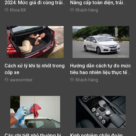
2024: Mức giá đi cùng trải
Nâng cấp toàn diện, trải
nghiệm vận hành khác biệt
nghiệm xứng tầm
Khoa NX
Khách hàng
Cách xử lý khi bị nhốt trong
Hướng dẫn cách tự đo mức
cốp xe
tiêu hao nhiên liệu thực tế
của xe và cách lái xe tiết
awesombie
Khách hàng
kiệm nhiên liệu
Các chi tiết nhỏ thường bị
Kinh nghiệm chẩn đoán,