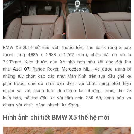
BMW X5 2014 sở hữu kích thước tổng thể dài x rông x cao
tương ứng 4.886 x 1.938 x 1.762 (mm), chiều dài cơ sở là
2.933mm. Kích thước của X5 nhỏ hơn hầu kết các đối thủ
như
Audi Q7
, Range Rover,
Mercedes
ML... Xe được trang bị
những tùy chọn cao cấp như: Màn hình trên tựa đầu ghế xe
phía trước, chế độ nhìn ban đêm với chức năng phát hiện
người và vật, cảnh báo đi chệch làn đường, thông tin về
biển báo, hỗ trợ đậu xe với tầm nhìn 360 độ, cảnh báo va
chạm với chức năng phanh tự động....
Hình ảnh chi tiết BMW X5 thế hệ mới