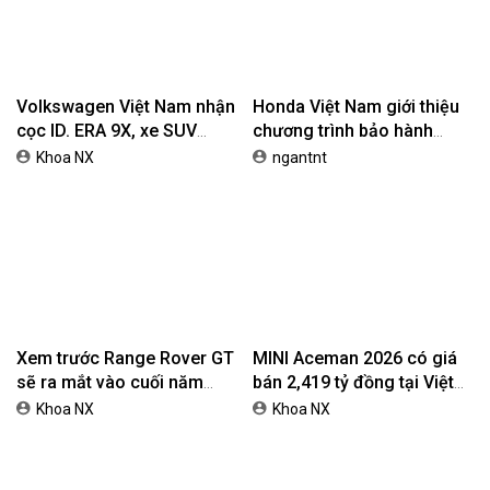
Volkswagen Việt Nam nhận
Honda Việt Nam giới thiệu
cọc ID. ERA 9X, xe SUV
chương trình bảo hành
EREV dự kiến giá dưới 3 tỷ
chính hãng lên tới 10 năm
Khoa NX
ngantnt
đồng
dành cho khách hàng Ôtô
Xem trước Range Rover GT
MINI Aceman 2026 có giá
sẽ ra mắt vào cuối năm
bán 2,419 tỷ đồng tại Việt
2026
Nam
Khoa NX
Khoa NX