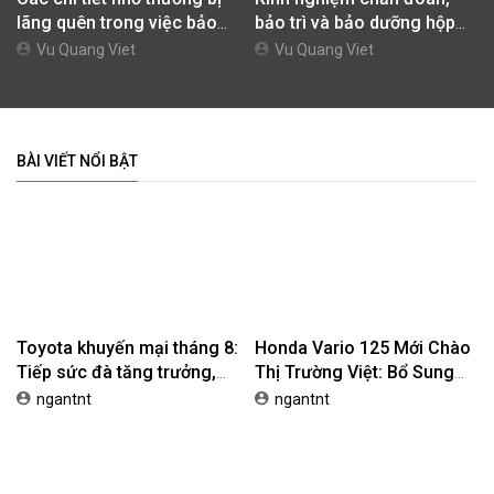
lãng quên trong việc bảo
bảo trì và bảo dưỡng hộp
dưỡng xe ô tô
số tự động cho xe ô tô
Vu Quang Viet
Vu Quang Viet
BÀI VIẾT NỔI BẬT
Toyota khuyến mại tháng 8:
Honda Vario 125 Mới Chào
Tiếp sức đà tăng trưởng,
Thị Trường Việt: Bổ Sung
tối ưu chi phí mua xe
Phiên Bản Street, Giá Từ
ngantnt
ngantnt
42,69 Triệu Đồng