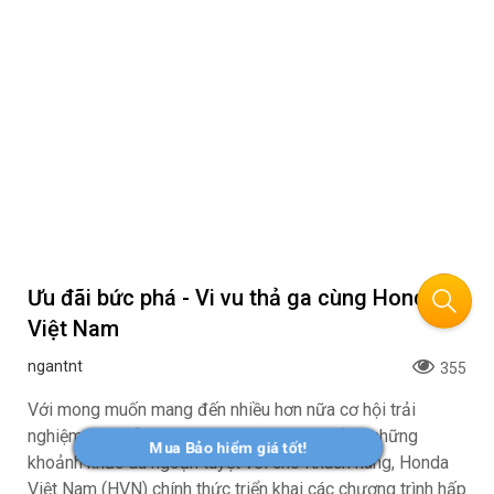
Ưu đãi bức phá - Vi vu thả ga cùng Honda
Việt Nam
ngantnt
355
Với mong muốn mang đến nhiều hơn nữa cơ hội trải
nghiệm các mẫu xe ô tô Honda và tận hưởng những
Mua Bảo hiểm giá tốt!
khoảnh khắc du ngoạn tuyệt vời cho Khách hàng, Honda
Việt Nam (HVN) chính thức triển khai các chương trình hấp