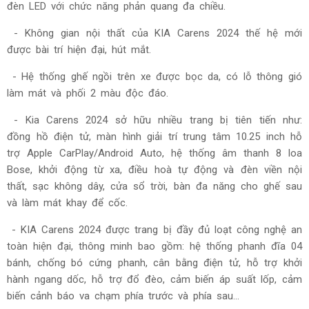
đèn LED với chức năng phản quang đa chiều.
- Không gian nội thất của
KIA Carens 2024
thế hệ mới
được bài trí hiện đại, hút mắt.
- Hệ thống ghế ngồi trên xe được bọc da, có lỗ thông gió
làm mát và phối 2 màu độc đáo.
- Kia Carens 2024 sở hữu nhiều trang bị tiên tiến như:
đồng hồ điện tử, màn hình giải trí trung tâm 10.25 inch hỗ
trợ Apple CarPlay/Android Auto, hệ thống âm thanh 8 loa
Bose, khởi động từ xa, điều hoà tự động và đèn viền nội
thất, sạc không dây, cửa sổ trời, bàn đa năng cho ghế sau
và làm mát khay để cốc.
- KIA Carens 2024 được trang bị đầy đủ loạt công nghệ an
toàn hiện đại, thông minh bao gồm: hệ thống phanh đĩa 04
bánh, chống bó cứng phanh, cân bằng điện tử, hỗ trợ khởi
hành ngang dốc, hỗ trợ đổ đèo, cảm biến áp suất lốp, cảm
biến cảnh báo va chạm phía trước và phía sau...