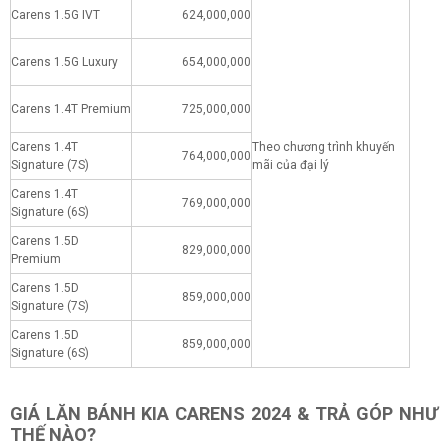
Carens 1.5G IVT
624,000,000
Carens 1.5G Luxury
654,000,000
Carens 1.4T Premium
725,000,000
Carens 1.4T
Theo chương trình khuyến
764,000,000
Signature (7S)
mãi của đại lý
Carens 1.4T
769,000,000
Signature (6S)
Carens 1.5D
829,000,000
Premium
Carens 1.5D
859,000,000
Signature (7S)
Carens 1.5D
859,000,000
Signature (6S)
GIÁ LĂN BÁNH KIA CARENS 2024 & TRẢ GÓP NHƯ
THẾ NÀO?