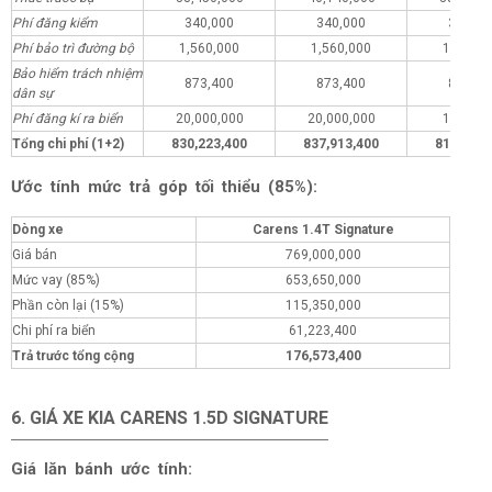
Phí đăng kiểm
340,000
340,000
340,00
Phí bảo trì đường bộ
1,560,000
1,560,000
1,560,0
Bảo hiểm trách nhiệm
873,400
873,400
873,40
dân sự
Phí đăng kí ra biển
20,000,000
20,000,000
1,000,0
Tổng chi phí (1+2)
830,223,400
837,913,400
811,223,
Ước tính mức trả góp tối thiểu (85%):
Dòng xe
Carens 1.4T Signature
Giá bán
769,000,000
Mức vay (85%)
653,650,000
Phần còn lại (15%)
115,350,000
Chi phí ra biển
61,223,400
Trả trước tổng cộng
176,573,400
6. GIÁ XE KIA CARENS 1.5D SIGNATURE
Giá lăn bánh ước tính: