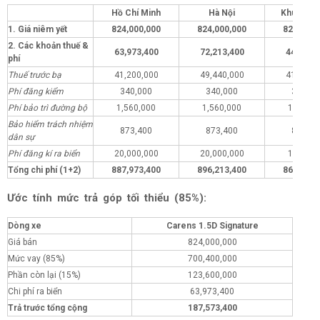
Hồ Chí Minh
Hà Nội
Khu vực 
1. Giá niêm yết
824,000,000
824,000,000
824,000,
2. Các khoản thuế &
63,973,400
72,213,400
44,973,
phí
Thuế trước bạ
41,200,000
49,440,000
41,200,
Phí đăng kiểm
340,000
340,000
340,00
Phí bảo trì đường bộ
1,560,000
1,560,000
1,560,0
Bảo hiểm trách nhiệm
873,400
873,400
873,40
dân sự
Phí đăng kí ra biển
20,000,000
20,000,000
1,000,0
Tổng chi phí (1+2)
887,973,400
896,213,400
868,973,
Ước tính mức trả góp tối thiểu (85%):
Dòng xe
Carens 1.5D Signature
Giá bán
824,000,000
Mức vay (85%)
700,400,000
Phần còn lại (15%)
123,600,000
Chi phí ra biển
63,973,400
Trả trước tổng cộng
187,573,400