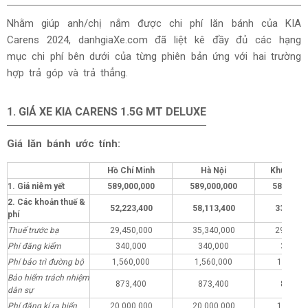
Nhằm giúp anh/chị nắm được chi phí lăn bánh của KIA
Carens 2024, danhgiaXe.com đã liệt kê đầy đủ các hạng
mục chi phí bên dưới của từng phiên bản ứng với hai trường
hợp trả góp và trả thẳng.
1. GIÁ XE KIA CARENS 1.5G MT DELUXE
Giá lăn bánh ước tính:
Hồ Chí Minh
Hà Nội
Khu vực 
1. Giá niêm yết
589,000,000
589,000,000
589,000,
2. Các khoản thuế &
52,223,400
58,113,400
33,223,
phí
Thuế trước bạ
29,450,000
35,340,000
29,450,
Phí đăng kiểm
340,000
340,000
340,00
Phí bảo trì đường bộ
1,560,000
1,560,000
1,560,0
Bảo hiểm trách nhiệm
873,400
873,400
873,40
dân sự
Phí đăng kí ra biển
20,000,000
20,000,000
1,000,0