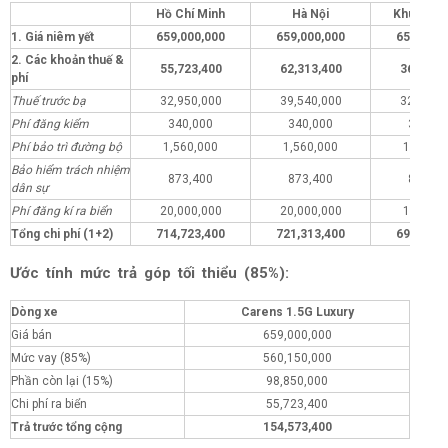
Hồ Chí Minh
Hà Nội
Khu vực 
1. Giá niêm yết
659,000,000
659,000,000
659,000,
2. Các khoản thuế &
55,723,400
62,313,400
36,723,
phí
Thuế trước bạ
32,950,000
39,540,000
32,950,
Phí đăng kiểm
340,000
340,000
340,00
Phí bảo trì đường bộ
1,560,000
1,560,000
1,560,0
Bảo hiểm trách nhiệm
873,400
873,400
873,40
dân sự
Phí đăng kí ra biển
20,000,000
20,000,000
1,000,0
Tổng chi phí (1+2)
714,723,400
721,313,400
695,723,
Ước tính mức trả góp tối thiểu (85%):
Dòng xe
Carens 1.5G Luxury
Giá bán
659,000,000
Mức vay (85%)
560,150,000
Phần còn lại (15%)
98,850,000
Chi phí ra biển
55,723,400
Trả trước tổng cộng
154,573,400