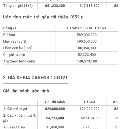
Tổng chi phí (1+2)
641,223,400
647,113,400
622,223,
Ước tính mức trả góp tối thiểu (85%):
Dòng xe
Carens 1.5G MT Deluxe
Giá bán
589,000,000
Mức vay (85%)
500,650,000
Phần còn lại (15%)
88,350,000
Chi phí ra biển
52,223,400
Trả trước tổng cộng
140,573,400
2. GIÁ XE KIA CARENS 1.5G IVT
Giá lăn bánh ước tính:
Hồ Chí Minh
Hà Nội
Khu vực 
1. Giá niêm yết
629,000,000
629,000,000
629,000,
2. Các khoản thuế &
54,223,400
60,513,400
35,223,
phí
Thuế trước bạ
31,450,000
37,740,000
31,450,