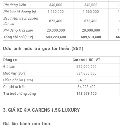
Phí đăng kiểm
340,000
340,000
340,00
Phí bảo trì đường bộ
1,560,000
1,560,000
1,560,0
Bảo hiểm trách nhiệm
873,400
873,400
873,40
dân sự
Phí đăng kí ra biển
20,000,000
20,000,000
1,000,0
Tổng chi phí (1+2)
683,223,400
689,513,400
664,223,
Ước tính mức trả góp tối thiểu (85%):
Dòng xe
Carens 1.5G IVT
Giá bán
629,000,000
Mức vay (85%)
534,650,000
Phần còn lại (15%)
94,350,000
Chi phí ra biển
54,223,400
Trả trước tổng cộng
148,573,400
3. GIÁ XE KIA CARENS 1.5G LUXURY
Giá lăn bánh ước tính: