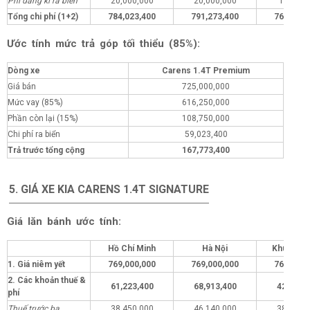
Phí đăng kí ra biển
20,000,000
20,000,000
1,000,0
Tổng chi phí (1+2)
784,023,400
791,273,400
765,023,
Ước tính mức trả góp tối thiểu (85%):
Dòng xe
Carens 1.4T Premium
Giá bán
725,000,000
Mức vay (85%)
616,250,000
Phần còn lại (15%)
108,750,000
Chi phí ra biển
59,023,400
Trả trước tổng cộng
167,773,400
5. GIÁ XE KIA CARENS 1.4T SIGNATURE
Giá lăn bánh ước tính:
Hồ Chí Minh
Hà Nội
Khu vực 
1. Giá niêm yết
769,000,000
769,000,000
769,000,
2. Các khoản thuế &
61,223,400
68,913,400
42,223,
phí
Thuế trước bạ
38,450,000
46,140,000
38,450,