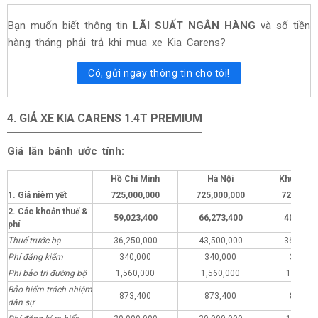
Bạn muốn biết thông tin
LÃI SUẤT NGÂN HÀNG
và số tiền
hàng tháng phải trả khi mua xe Kia Carens?
Có, gửi ngay thông tin cho tôi!
4. GIÁ XE KIA CARENS 1.4T PREMIUM
Giá lăn bánh ước tính:
Hồ Chí Minh
Hà Nội
Khu vực 
1. Giá niêm yết
725,000,000
725,000,000
725,000,
2. Các khoản thuế &
59,023,400
66,273,400
40,023,
phí
Thuế trước bạ
36,250,000
43,500,000
36,250,
Phí đăng kiểm
340,000
340,000
340,00
Phí bảo trì đường bộ
1,560,000
1,560,000
1,560,0
Bảo hiểm trách nhiệm
873,400
873,400
873,40
dân sự