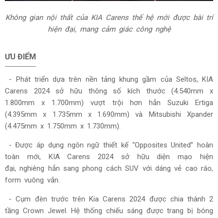
Không gian nội thất của KIA Carens thế hệ mới được bài trí
hiện đại, mang cảm giác công nghệ
ƯU ĐIỂM
- Phát triển dựa trên nền tảng khung gầm của Seltos, KIA
Carens 2024 sở hữu thông số kích thước (4.540mm x
1.800mm x 1.700mm) vượt trội hơn hẳn Suzuki Ertiga
(4.395mm x 1.735mm x 1.690mm) và Mitsubishi Xpander
(4.475mm x 1.750mm x 1.730mm).
- Được áp dụng ngôn ngữ thiết kế “Opposites United” hoàn
toàn mới, KIA Carens 2024 sở hữu diện mạo hiện
đại, nghiêng hẳn sang phong cách SUV với dáng vẻ cao ráo,
form vuông vắn.
- Cụm đèn trước trên
Kia Carens 2024
được chia thành 2
tầng Crown Jewel. Hệ thống chiếu sáng được trang bị bóng