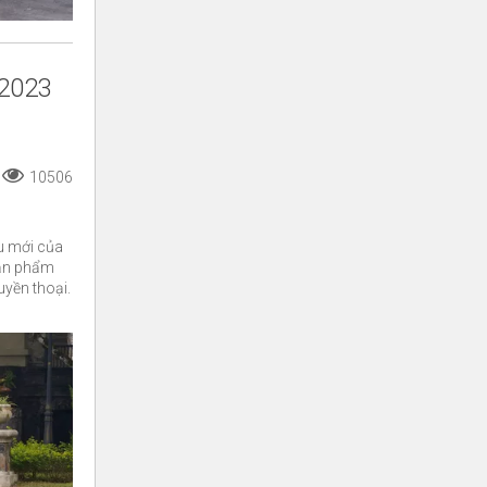
 2023
10506
u mới của
sản phẩm
yền thoại.