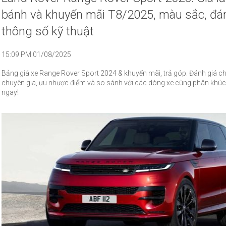
bánh và khuyến mãi T8/2025, màu sắc, đán
thông số kỹ thuật
15:09 PM 01/08/2025
Bảng giá xe Range Rover Sport 2024 & khuyến mãi, trả góp. Đánh giá chi 
chuyên gia, ưu nhược điểm và so sánh với các dòng xe cùng phân khú
ngay!