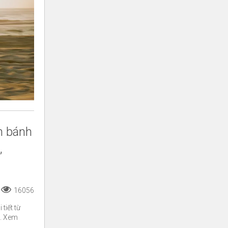
n bánh
,
16056
tiết từ
c. Xem