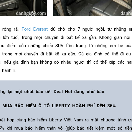
 rộng rãi,
Ford Everest
đủ chỗ cho 7 người ngồi, từ những 
lớn tuổi, trong mọi chuyến đi bất kể xa gần. Không gian nội 
à ưu điểm của những chiếc SUV tầm trung, từ những em bé củ
, trong mọi chuyến đi bất kể xa gần. Cả gia đình có thể đi du
, nếu gia đình bạn không có nhiều người thì có thể xếp các hà
hành lí.
ng lại một chút bác ơi!! Deal Hot đang chờ bác.
I MUA BẢO HIỂM Ô TÔ LIBERTY HOÀN PHÍ ĐẾN 35%
 kết hợp cùng bảo hiểm Liberty Việt Nam ra mắt chương trình ư
5%
khi mua bảo hiểm thân vỏ (giúp bác tiết kiệm một số tiề