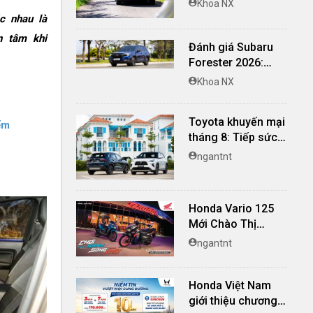
Khoa NX
nghi, giá cạnh
c nhau là
tranh
n tâm khi
Đánh giá Subaru
Forester 2026:
Mạnh mẽ, êm ái đi
Khoa NX
cùng hệ thống
ADAS hoàn hảo
Toyota khuyến mại
ểm
tháng 8: Tiếp sức
đà tăng trưởng, tối
ngantnt
ưu chi phí mua xe
Honda Vario 125
Mới Chào Thị
Trường Việt: Bổ
ngantnt
Sung Phiên Bản
Street, Giá Từ
Honda Việt Nam
42,69 Triệu Đồng
giới thiệu chương