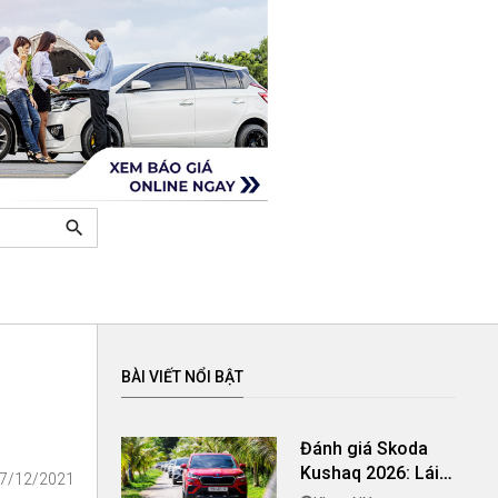
search
BÀI VIẾT NỔI BẬT
Đánh giá Skoda
Kushaq 2026: Lái
27/12/2021
thú vị, nhiều tiện