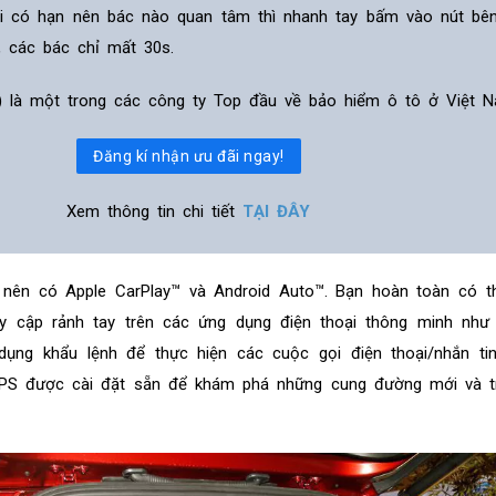
ãi có hạn nên bác nào quan tâm thì nhanh tay bấm vào nút bê
, các bác chỉ mất 30s.
ỹ) là một trong các công ty Top đầu về bảo hiểm ô tô ở Việt N
Đăng kí nhận ưu đãi ngay!
Xem thông tin chi tiết
TẠI ĐÂY
xe nên có Apple CarPlay™ và Android Auto™. Bạn hoàn toàn có t
uy cập rảnh tay trên các ứng dụng điện thoại thông minh như
dụng khẩu lệnh để thực hiện các cuộc gọi điện thoại/nhắn tin
PS được cài đặt sẵn để khám phá những cung đường mới và t