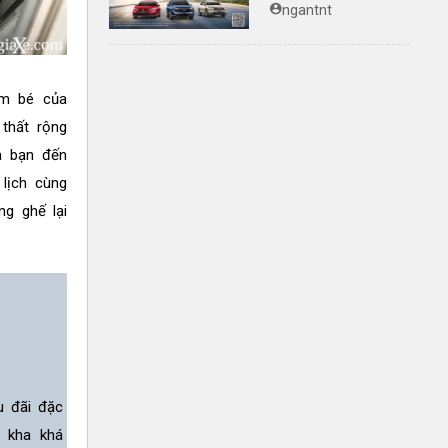
trình bảo hành
ngantnt
chính hãng lên tới
10 năm dành cho
khách hàng Ôtô
em bé của
thất rộng
a bạn đến
 lịch cùng
ng ghế lại
u đãi đặc
n kha khá