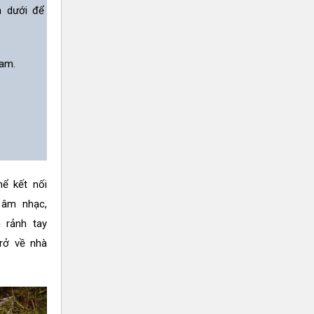
n dưới để
am.
hể kết nối
 âm nhạc,
 rảnh tay
rở về nhà