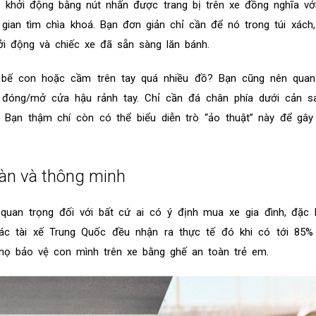
 khởi động bằng nút nhấn được trang bị trên xe đồng nghĩa vớ
gian tìm chìa khoá. Bạn đơn giản chỉ cần để nó trong túi xách,
i động và chiếc xe đã sẵn sàng lăn bánh.
 bế con hoặc cầm trên tay quá nhiều đồ? Bạn cũng nên qua
 đóng/mở cửa hậu rảnh tay. Chỉ cần đá chân phía dưới cản 
Bạn thậm chí còn có thể biểu diễn trò “ảo thuật” này để gây
àn và thông minh
quan trọng đối với bất cứ ai có ý định mua xe gia đình, đặc b
Các tài xế Trung Quốc đều nhận ra thực tế đó khi có tới 85%
họ bảo vệ con mình trên xe bằng ghế an toàn trẻ em.