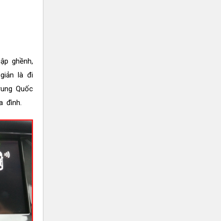
ập ghềnh,
iản là đi
rung Quốc
 đình.