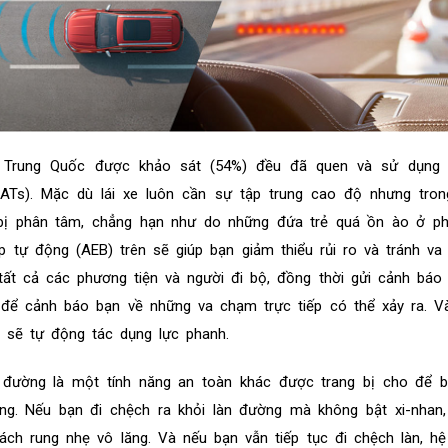
 Trung Quốc được khảo sát (54%) đều đã quen và sử dụng
DATs). Mặc dù lái xe luôn cần sự tập trung cao độ nhưng tro
bị phân tâm, chẳng hạn như do những đứa trẻ quá ồn ào ở phí
 tự động (AEB) trên sẽ giúp bạn giảm thiểu rủi ro và tránh v
tất cả các phương tiện và người đi bộ, đồng thời gửi cảnh báo
để cảnh báo bạn về những va chạm trực tiếp có thể xảy ra. V
 sẽ tự động tác dụng lực phanh.
 đường là một tính năng an toàn khác được trang bị cho để b
ờng. Nếu bạn đi chệch ra khỏi làn đường mà không bật xi-nhan
ch rung nhẹ vô lăng. Và nếu bạn vẫn tiếp tục đi chệch làn, h