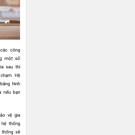
 các công
ng một số
a sau thì
a chạm. Hệ
 bằng hình
à nếu bạn
ảo vệ gia
, hệ thống
ệ thống sẽ