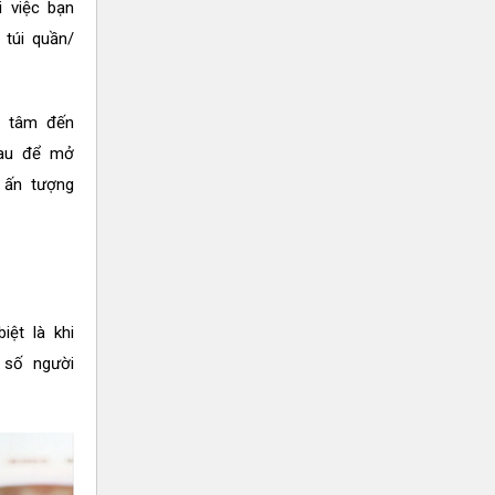
i việc bạn
 túi quần/
n tâm đến
sau để mở
 ấn tượng
iệt là khi
 số người