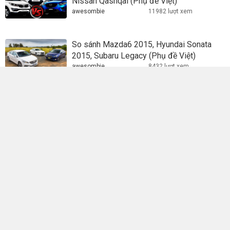
Nissan Qashqai (Phụ đề Việt)
awesombie
11982 lượt xem
So sánh Mazda6 2015, Hyundai Sonata
2015, Subaru Legacy (Phụ đề Việt)
awesombie
8432 lượt xem
Công ty CP Công nghệ Skynet
Chịu trách nhiệm nội dung: Võ Nguyễn Đăng Triều.
Giấy phép MXH số 491/GP-BTTTT do Bộ TTTT cấp ngày
25/09/2015