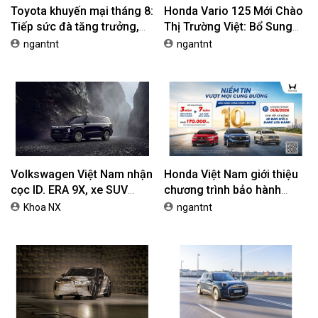
Toyota khuyến mại tháng 8:
Honda Vario 125 Mới Chào
Tiếp sức đà tăng trưởng,
Thị Trường Việt: Bổ Sung
tối ưu chi phí mua xe
Phiên Bản Street, Giá Từ
ngantnt
ngantnt
42,69 Triệu Đồng
Volkswagen Việt Nam nhận
Honda Việt Nam giới thiệu
cọc ID. ERA 9X, xe SUV
chương trình bảo hành
EREV dự kiến giá dưới 3 tỷ
chính hãng lên tới 10 năm
Khoa NX
ngantnt
đồng
dành cho khách hàng Ôtô