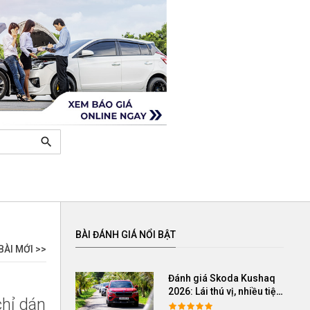
search
BÀI ĐÁNH GIÁ NỔI BẬT
BÀI MỚI >>
Đánh giá Skoda Kushaq
2026: Lái thú vị, nhiều tiện
chỉ dán
nghi, giá cạnh tranh