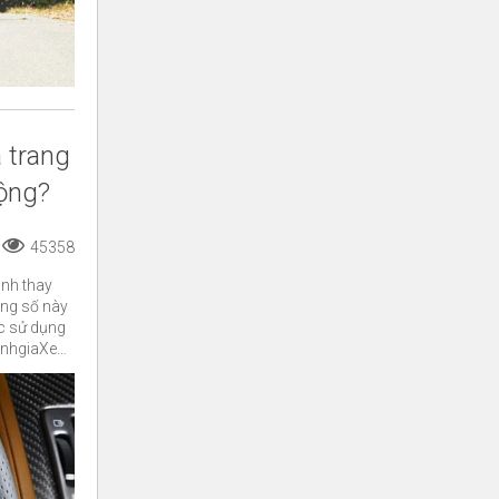
à trang
động?
45358
ình thay
ang số này
ặc sử dụng
ến ngay cả