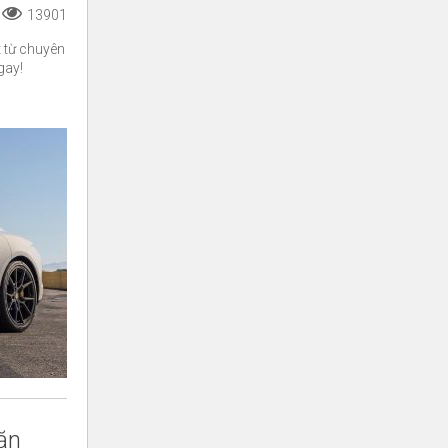
13901
t từ chuyên
gay!
ăn