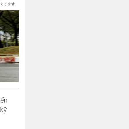
 gia đình.
yến
 kỹ