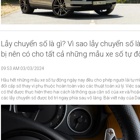
Lẫy chuyển số là gì? Vì sao lẫy chuyển số l
bị nên có cho tất cả những mẫu xe số tự 
09:53 AM 03/03/2024
Hầu hết những mẫu xe số tự động ngày nay đều cho phép người lái tự m
đổi cấp số thay vì phụ thuộc hoàn toàn vào các thuật toán xử lý. Việc s
có thể được thực hiện theo hai cách là thông qua cần số của xe và/ho
các lẫy chuyển số được bố trí ngay phía sau vô lăng. Bài viết này của DanhgiaXe
sẽ tập trung vào lẫy chuyển số - trang bị đang ngày càng trở nên phổ bi
trên các dòng xe phổ thông.