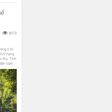
hể
8070
ường ô tô
 SUV hạng
c thụ. Tính
2 đến năm
e Cayenne
m.