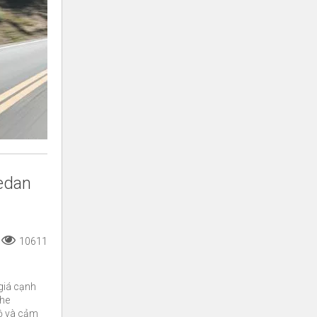
edan
10611
giá cạnh
che
độ và cảm