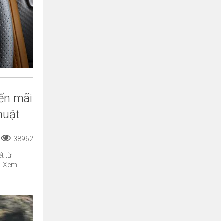
ến mãi
huật
38962
t từ
c. Xem