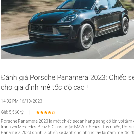
Đánh giá Porsche Panamera 2023: Chiếc s
cho gia đình mê tốc độ cao !
14:32 PM 16/10/2023
Giá: 5,560 tỷ
Porsche Panamera 2023 là một chiếc sedan hạng sang cỡ lớn với tầm 
tranh với Mercedes-Benz S-Class hoặc BMW 7-Series. Tuy nhiên, Pors
Panamera 2023 chính là chiếc xe dành cho những tay lái đam mê tốc 