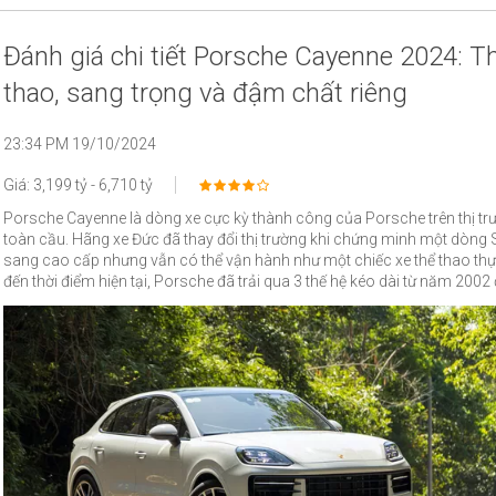
Đánh giá chi tiết Porsche Cayenne 2024: T
thao, sang trọng và đậm chất riêng
23:34 PM 19/10/2024
Giá: 3,199 tỷ - 6,710 tỷ
Porsche Cayenne là dòng xe cực kỳ thành công của Porsche trên thị tr
toàn cầu. Hãng xe Đức đã thay đổi thị trường khi chứng minh một dòng
sang cao cấp nhưng vẫn có thể vận hành như một chiếc xe thể thao thự
đến thời điểm hiện tại, Porsche đã trải qua 3 thế hệ kéo dài từ năm 200
2017. Trong năm 2023, hãng xe Đức nâng cấp giữa chu kỳ cho Porsch
thế hệ thứ ba với rất nhiều chi tiết kế thừa từ mẫu xe điện Taycan đình đá