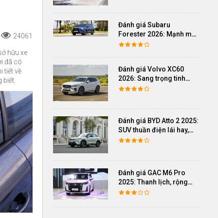
Đánh giá Subaru
Forester 2026: Mạnh mẽ,
24061
êm ái đi cùng hệ thống
ADAS hoàn hảo
sở hữu xe
i đã có
Đánh giá Volvo XC60
 tiết về
2026: Sang trọng tinh
 biết.
giản, an toàn và đủ khác
biệt
Đánh giá BYD Atto 2 2025:
SUV thuần điện lái hay,
cách âm vượt trội
Đánh giá GAC M6 Pro
2025: Thanh lịch, rộng
rãi, đầy đủ tiện nghi, vận
hành tinh tế