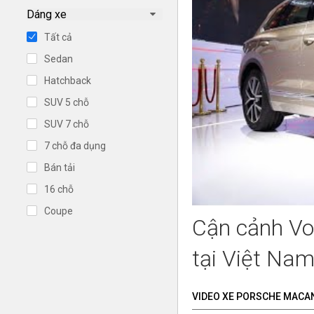
Dáng xe
Tất cả
Sedan
Hatchback
SUV 5 chỗ
SUV 7 chỗ
7 chỗ đa dụng
Bán tải
16 chỗ
Coupe
Cận cảnh Vo
tại Việt Na
VIDEO XE PORSCHE MACA