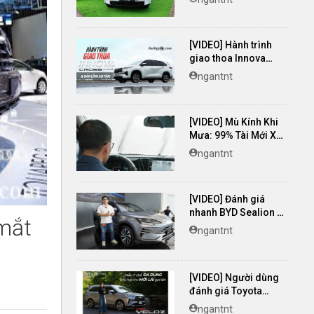
[VIDEO] Hành trình
giao thoa Innova
Cross Hybrid & Bản
ngantnt
lĩnh an tâm
[VIDEO] Mù Kính Khi
Mưa: 99% Tài Mới Xử
Lý SAI!
ngantnt
[VIDEO] Đánh giá
nhanh BYD Sealion 6
mắt
2025 - Giá từ 799
ngantnt
triệu đồng
[VIDEO] Người dùng
đánh giá Toyota
Veloz Cross TOP:
ngantnt