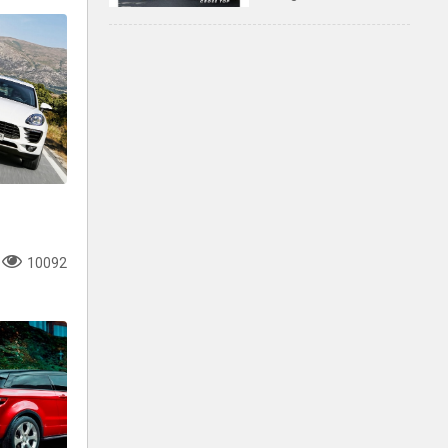
Mẫu 7 chỗ ĐA DỤNG,
phù hợp cho LÁI MỚI
10092