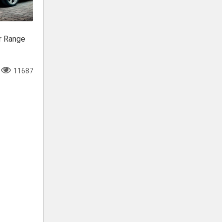
r Range
11687