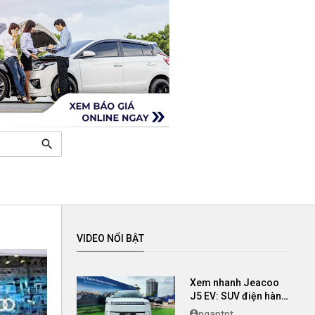
search
VIDEO NỔI BẬT
Xem nhanh Jeacoo
J5 EV: SUV điện hàng
B có giá chỉ 699 triệu
ngantnt