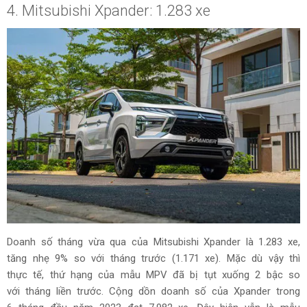
4. Mitsubishi Xpander: 1.283 xe
Doanh số tháng vừa qua của Mitsubishi Xpander là 1.283 xe,
tăng nhẹ 9% so với tháng trước (1.171 xe). Mặc dù vậy thì
thực tế, thứ hạng của mẫu MPV đã bị tụt xuống 2 bậc so
với tháng liền trước. Cộng dồn doanh số của Xpander trong