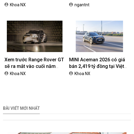
EREV dự kiến giá dưới 3 tỷ
chính hãng lên tới 10 năm
Khoa NX
ngantnt
đồng
dành cho khách hàng Ôtô
Xem trước Range Rover GT
MINI Aceman 2026 có giá
sẽ ra mắt vào cuối năm
bán 2,419 tỷ đồng tại Việt
2026
Nam
Khoa NX
Khoa NX
BÀI VIẾT MỚI NHẤT