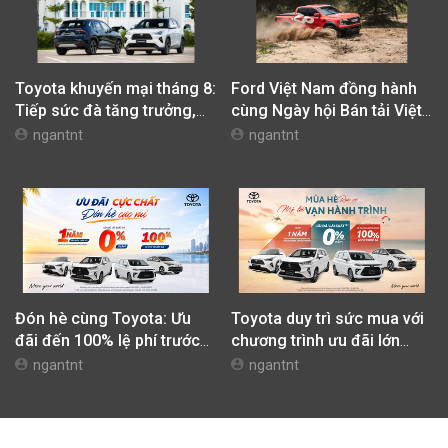
Toyota khuyến mại tháng 8:
Ford Việt Nam đồng hành
Tiếp sức đà tăng trưởng,
cùng Ngày hội Bán tải Việt
tối ưu chi phí mua xe
Nam 2026 (Vietnam Pickup
ngantnt
ngantnt
Festival 2026)
Đón hè cùng Toyota: Ưu
Toyota duy trì sức mua với
đãi đến 100% lệ phí trước
chương trình ưu đãi lớn
bạ
trong tháng 4
ngantnt
ngantnt