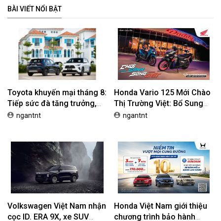
BÀI VIẾT NỔI BẬT
Toyota khuyến mại tháng 8:
Honda Vario 125 Mới Chào
Tiếp sức đà tăng trưởng,
Thị Trường Việt: Bổ Sung
tối ưu chi phí mua xe
Phiên Bản Street, Giá Từ
ngantnt
ngantnt
42,69 Triệu Đồng
Volkswagen Việt Nam nhận
Honda Việt Nam giới thiệu
cọc ID. ERA 9X, xe SUV
chương trình bảo hành