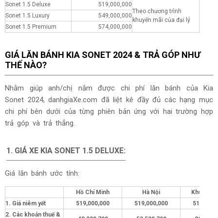
Sonet 1.5 Deluxe
519,000,000
Theo chương trình
Sonet 1.5 Luxury
549,000,000
khuyến mãi của đại lý
Sonet 1.5 Premium
574,000,000
GIÁ LĂN BÁNH KIA SONET 2024 & TRẢ GÓP NHƯ
THẾ NÀO?
Nhằm giúp anh/chị nắm được chi phí lăn bánh của Kia
Sonet 2024, danhgiaXe.com đã liệt kê đầy đủ các hạng mục
chi phí bên dưới của từng phiên bản ứng với hai trường hợp
trả góp và trả thẳng.
1. GIÁ XE KIA
SONET 1.5 DELUXE
:
Giá lăn bánh ước tính:
Hồ Chí Minh
Hà Nội
Khu vực 
1. Giá niêm yết
519,000,000
519,000,000
519,000,
2. Các khoản thuế &