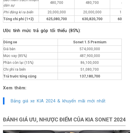
480,700
480,700
480,70
dân sự
Phí đăng kí ra biển
20,000,000
20,000,000
1,000,0
Tổng chi phí (1+2)
625,080,700
630,820,700
606,080,
Ước tính mức trả góp tối thiểu (85%):
Dòng xe
Sonet 1.5 Premium
Giá bán
574,000,000
Mức vay (85%)
487,900,000
Phần còn lại (15%)
86,100,000
Chi phí ra biển
51,080,700
Trả trước tổng cộng
137,180,700
Xem thêm:
Bảng giá xe KIA 2024 & khuyến mãi mới nhất
ĐÁNH GIÁ ƯU, NHƯỢC ĐIỂM CỦA KIA SONET 2024