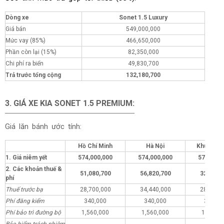
Dòng xe
Sonet 1.5 Luxury
Giá bán
549,000,000
Mức vay (85%)
466,650,000
Phần còn lại (15%)
82,350,000
Chi phí ra biển
49,830,700
Trả trước tổng cộng
132,180,700
3. GIÁ XE KIA
SONET 1.5 PREMIUM
:
Giá lăn bánh ước tính:
Hồ Chí Minh
Hà Nội
Khu vực 
1. Giá niêm yết
574,000,000
574,000,000
574,000,
2. Các khoản thuế &
51,080,700
56,820,700
32,080,
phí
Thuế trước bạ
28,700,000
34,440,000
28,700,
Phí đăng kiểm
340,000
340,000
340,00
Phí bảo trì đường bộ
1,560,000
1,560,000
1,560,0
Bảo hiểm trách nhiệm