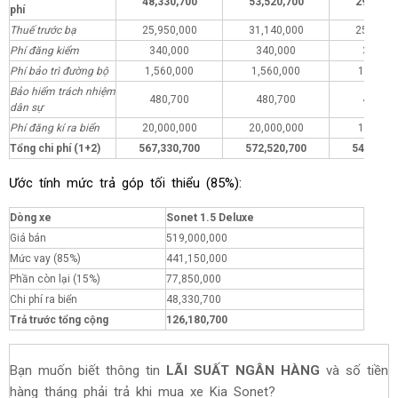
48,330,700
53,520,700
29,330,
phí
Thuế trước bạ
25,950,000
31,140,000
25,950,
Phí đăng kiểm
340,000
340,000
340,00
Phí bảo trì đường bộ
1,560,000
1,560,000
1,560,0
Bảo hiểm trách nhiệm
480,700
480,700
480,70
dân sự
Phí đăng kí ra biển
20,000,000
20,000,000
1,000,0
Tổng chi phí (1+2)
567,330,700
572,520,700
548,330,
Ước tính mức trả góp tối thiểu (85%):
Dòng xe
Sonet 1.5 Deluxe
Giá bán
519,000,000
Mức vay (85%)
441,150,000
Phần còn lại (15%)
77,850,000
Chi phí ra biển
48,330,700
Trả trước tổng cộng
126,180,700
Bạn muốn biết thông tin
LÃI SUẤT NGÂN HÀNG
và số tiền
hàng tháng phải trả khi mua xe Kia Sonet?