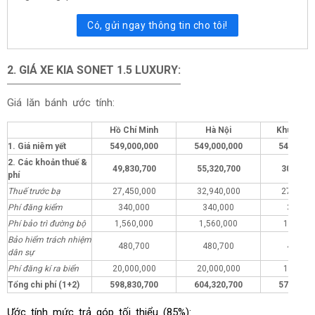
Có, gửi ngay thông tin cho tôi!
2. GIÁ XE KIA
SONET 1.5 LUXURY
:
Giá lăn bánh ước tính:
Hồ Chí Minh
Hà Nội
Khu vực 
1. Giá niêm yết
549,000,000
549,000,000
549,000,
2. Các khoản thuế &
49,830,700
55,320,700
30,830,
phí
Thuế trước bạ
27,450,000
32,940,000
27,450,
Phí đăng kiểm
340,000
340,000
340,00
Phí bảo trì đường bộ
1,560,000
1,560,000
1,560,0
Bảo hiểm trách nhiệm
480,700
480,700
480,70
dân sự
Phí đăng kí ra biển
20,000,000
20,000,000
1,000,0
Tổng chi phí (1+2)
598,830,700
604,320,700
579,830,
Ước tính mức trả góp tối thiểu (85%):