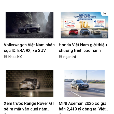
42,69 Triệu Đồng
Volkswagen Việt Nam nhận
Honda Việt Nam giới thiệu
cọc ID. ERA 9X, xe SUV
chương trình bảo hành
EREV dự kiến giá dưới 3 tỷ
chính hãng lên tới 10 năm
Khoa NX
ngantnt
đồng
dành cho khách hàng Ôtô
Xem trước Range Rover GT
MINI Aceman 2026 có giá
sẽ ra mắt vào cuối năm
bán 2,419 tỷ đồng tại Việt