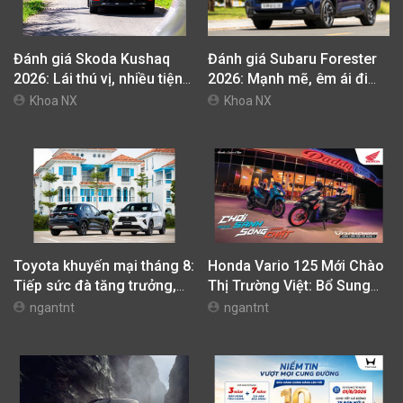
Đánh giá Skoda Kushaq
Đánh giá Subaru Forester
2026: Lái thú vị, nhiều tiện
2026: Mạnh mẽ, êm ái đi
nghi, giá cạnh tranh
cùng hệ thống ADAS hoàn
Khoa NX
Khoa NX
hảo
Toyota khuyến mại tháng 8:
Honda Vario 125 Mới Chào
Tiếp sức đà tăng trưởng,
Thị Trường Việt: Bổ Sung
tối ưu chi phí mua xe
Phiên Bản Street, Giá Từ
ngantnt
ngantnt
42,69 Triệu Đồng