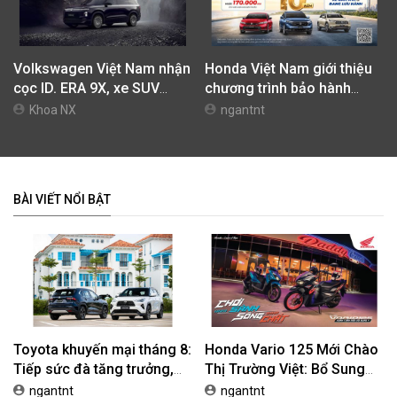
Volkswagen Việt Nam nhận
Honda Việt Nam giới thiệu
cọc ID. ERA 9X, xe SUV
chương trình bảo hành
EREV dự kiến giá dưới 3 tỷ
chính hãng lên tới 10 năm
Khoa NX
ngantnt
đồng
dành cho khách hàng Ôtô
BÀI VIẾT NỔI BẬT
Toyota khuyến mại tháng 8:
Honda Vario 125 Mới Chào
Tiếp sức đà tăng trưởng,
Thị Trường Việt: Bổ Sung
tối ưu chi phí mua xe
Phiên Bản Street, Giá Từ
ngantnt
ngantnt