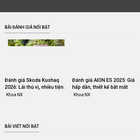
BÀI ĐÁNH GIÁ NỔI BẬT
Đánh giá Skoda Kushaq
Đánh giá AION ES 2025: Giá
2026: Lái thú vị, nhiều tiện
hấp dẫn, thiết kế bắt mắt
nghi, giá cạnh tranh
Khoa NX
Khoa NX
BÀI VIẾT NỔI BẬT