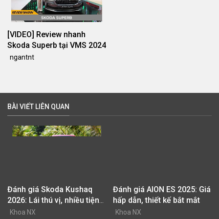
[VIDEO] Review nhanh
Skoda Superb tại VMS 2024
ngantnt
BÀI VIẾT LIÊN QUAN
Đánh giá Skoda Kushaq
Đánh giá AION ES 2025: Giá
2026: Lái thú vị, nhiều tiện
hấp dẫn, thiết kế bắt mắt
nghi, giá cạnh tranh
Khoa NX
Khoa NX