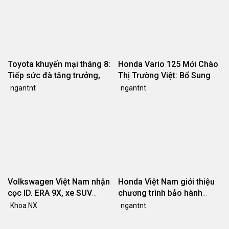
Toyota khuyến mại tháng 8:
Honda Vario 125 Mới Chào
Tiếp sức đà tăng trưởng,
Thị Trường Việt: Bổ Sung
tối ưu chi phí mua xe
Phiên Bản Street, Giá Từ
ngantnt
ngantnt
42,69 Triệu Đồng
Volkswagen Việt Nam nhận
Honda Việt Nam giới thiệu
cọc ID. ERA 9X, xe SUV
chương trình bảo hành
EREV dự kiến giá dưới 3 tỷ
chính hãng lên tới 10 năm
Khoa NX
ngantnt
đồng
dành cho khách hàng Ôtô