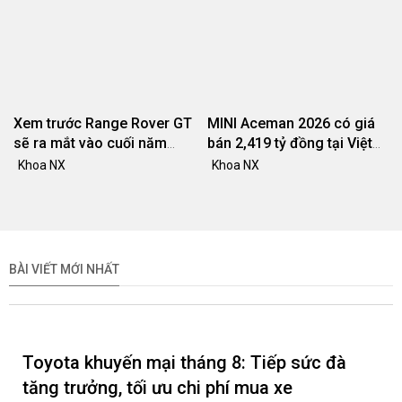
Xem trước Range Rover GT
MINI Aceman 2026 có giá
sẽ ra mắt vào cuối năm
bán 2,419 tỷ đồng tại Việt
2026
Nam
Khoa NX
Khoa NX
BÀI VIẾT MỚI NHẤT
Toyota khuyến mại tháng 8: Tiếp sức đà
tăng trưởng, tối ưu chi phí mua xe