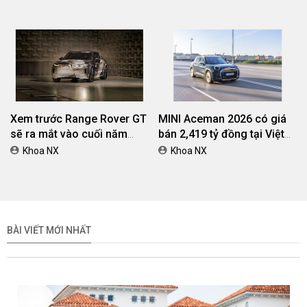
đồng
dành cho khách hàng Ôtô
Xem trước Range Rover GT
MINI Aceman 2026 có giá
sẽ ra mắt vào cuối năm
bán 2,419 tỷ đồng tại Việt
2026
Nam
Khoa NX
Khoa NX
BÀI VIẾT MỚI NHẤT