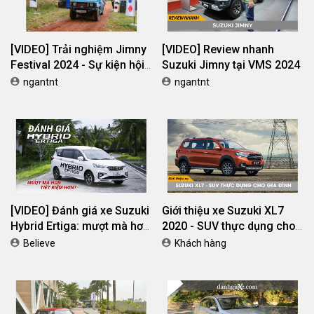
[VIDEO] Trải nghiệm Jimny
[VIDEO] Review nhanh
Festival 2024 - Sự kiện hội
Suzuki Jimny tại VMS 2024
tụ hơn 30 chiếc Suzuki
ngantnt
ngantnt
Jimny uy mãnh
[VIDEO] Đánh giá xe Suzuki
Giới thiệu xe Suzuki XL7
Hybrid Ertiga: mượt mà hơn,
2020 - SUV thực dụng cho
tiết kiệm hơn?
gia đình
Believe
Khách hàng