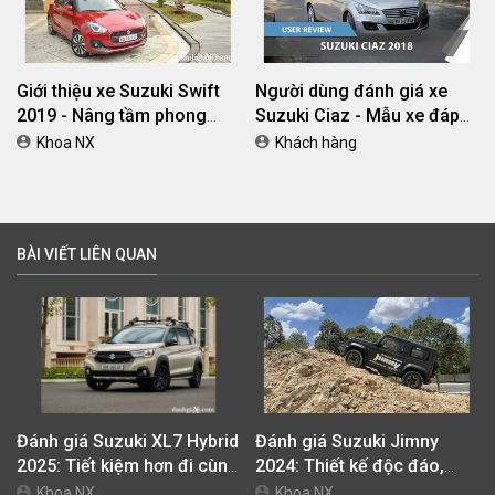
Giới thiệu xe Suzuki Swift
Người dùng đánh giá xe
2019 - Nâng tầm phong
Suzuki Ciaz - Mẫu xe đáp
cách
ứng đầy đủ các yếu tố kinh
Khoa NX
Khách hàng
doanh
BÀI VIẾT LIÊN QUAN
Đánh giá Suzuki XL7 Hybrid
Đánh giá Suzuki Jimny
2025: Tiết kiệm hơn đi cùng
2024: Thiết kế độc đáo,
giá bán tốt
vượt địa hình đỉnh cao
Khoa NX
Khoa NX