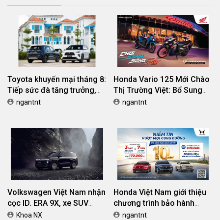
Toyota khuyến mại tháng 8:
Honda Vario 125 Mới Chào
Tiếp sức đà tăng trưởng,
Thị Trường Việt: Bổ Sung
tối ưu chi phí mua xe
Phiên Bản Street, Giá Từ
ngantnt
ngantnt
42,69 Triệu Đồng
Volkswagen Việt Nam nhận
Honda Việt Nam giới thiệu
cọc ID. ERA 9X, xe SUV
chương trình bảo hành
EREV dự kiến giá dưới 3 tỷ
chính hãng lên tới 10 năm
Khoa NX
ngantnt