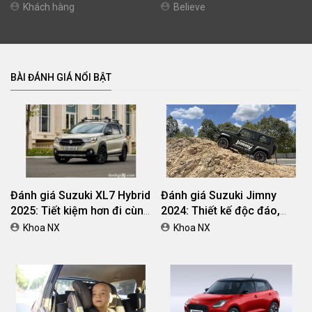
trên thế giới và Việt Nam
Khách hàng
Believe
BÀI ĐÁNH GIÁ NỔI BẬT
Đánh giá Suzuki XL7 Hybrid
Đánh giá Suzuki Jimny
2025: Tiết kiệm hơn đi cùng
2024: Thiết kế độc đáo,
giá bán tốt
vượt địa hình đỉnh cao
Khoa NX
Khoa NX