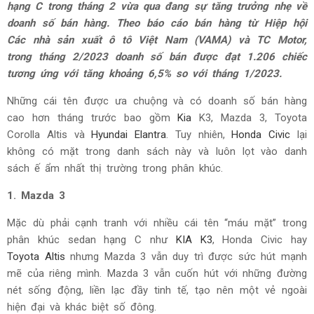
hạng C trong tháng 2 vừa qua đang sự tăng trưởng nhẹ về
doanh số bán hàng. Theo báo cáo bán hàng từ Hiệp hội
Các nhà sản xuất ô tô Việt Nam (VAMA) và TC Motor,
trong tháng 2/2023 doanh số bán được đạt 1.206 chiếc
tương ứng với tăng khoảng 6,5% so với tháng 1/2023.
Những cái tên được ưa chuộng và có doanh số bán hàng
cao hơn tháng trước bao gồm
Kia
K3, Mazda 3, Toyota
Corolla Altis và
Hyundai Elantra
. Tuy nhiên,
Honda Civic
lại
không có mặt trong danh sách này và luôn lọt vào danh
sách ế ẩm nhất thị trường trong phân khúc.
1. Mazda 3
Mặc dù phải cạnh tranh với nhiều cái tên “máu mặt” trong
phân khúc sedan hạng C như
KIA K3
, Honda Civic hay
Toyota Altis
nhưng Mazda 3 vẫn duy trì được sức hút mạnh
mẽ của riêng mình. Mazda 3 vẫn cuốn hút với những đường
nét sống động, liền lạc đầy tinh tế, tạo nên một vẻ ngoài
hiện đại và khác biệt số đông.