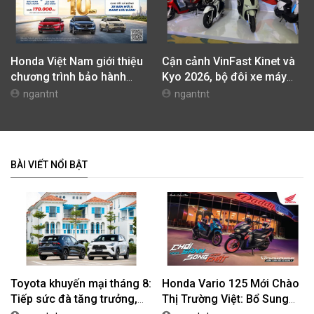
Honda Việt Nam giới thiệu
Cận cảnh VinFast Kinet và
chương trình bảo hành
Kyo 2026, bộ đôi xe máy
chính hãng lên tới 10 năm
điện mới nhất tại Việt Nam
ngantnt
ngantnt
dành cho khách hàng Ôtô
BÀI VIẾT NỔI BẬT
Toyota khuyến mại tháng 8:
Honda Vario 125 Mới Chào
Tiếp sức đà tăng trưởng,
Thị Trường Việt: Bổ Sung