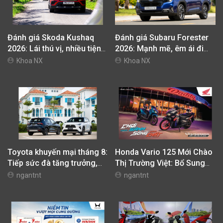
Đánh giá Skoda Kushaq
Đánh giá Subaru Forester
2026: Lái thú vị, nhiều tiện
2026: Mạnh mẽ, êm ái đi
nghi, giá cạnh tranh
cùng hệ thống ADAS hoàn
Khoa NX
Khoa NX
hảo
Toyota khuyến mại tháng 8:
Honda Vario 125 Mới Chào
Tiếp sức đà tăng trưởng,
Thị Trường Việt: Bổ Sung
tối ưu chi phí mua xe
Phiên Bản Street, Giá Từ
ngantnt
ngantnt
42,69 Triệu Đồng