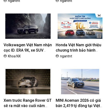
tối ưu chi phí mua xe
Phiên Bản Street, Giá Từ
ngantnt
ngantnt
42,69 Triệu Đồng
Volkswagen Việt Nam nhận
Honda Việt Nam giới thiệu
cọc ID. ERA 9X, xe SUV
chương trình bảo hành
EREV dự kiến giá dưới 3 tỷ
chính hãng lên tới 10 năm
Khoa NX
ngantnt
đồng
dành cho khách hàng Ôtô
Xem trước Range Rover GT
MINI Aceman 2026 có giá
sẽ ra mắt vào cuối năm
bán 2,419 tỷ đồng tại Việt