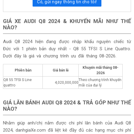
Có, gửi ngay thông tin cho tôi!
GIÁ XE AUDI Q8 2024 & KHUYẾN MÃI NHƯ THẾ
NÀO?
Audi Q8 2024 hiện đang được nhập khẩu nguyên chiếc từ
Đức với 1 phiên bản duy nhất - Q8 55 TFSI S Line Quattro
.
Dưới đây là giá và chương trình ưu đãi tháng
08-2026.
Khuyến mãi tháng
08-
Phiên bản
Giá bán lẻ
2026
Q8 55 TFSI S Line
Theo chương trình khuyến
4,020,000,000
quattro
mãi của đại lý
GIÁ LĂN BÁNH AUDI Q8 2024 & TRẢ GÓP NHƯ THẾ
NÀO?
Nhằm giúp anh/chị nắm được chi phí lăn bánh của Audi Q8
2024, danhgiaXe.com đã liệt kê đầy đủ các hạng mục chi phí