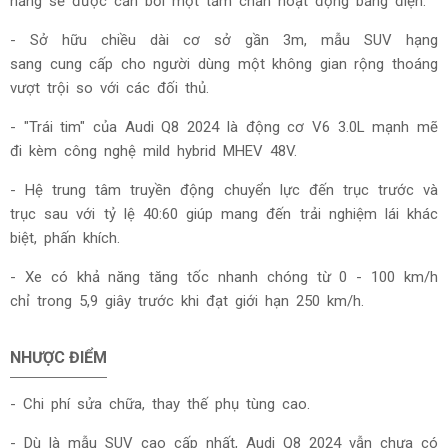
nắng sẽ được cản bởi một tấm chắn hoạt động bằng điện.
- Sở hữu chiều dài cơ sở gần 3m, mẫu SUV hạng
sang cung cấp cho người dùng một không gian rộng thoáng
vượt trội so với các đối thủ.
- "Trái tim" của Audi Q8 2024 là động cơ V6 3.0L mạnh mẽ
đi kèm công nghệ mild hybrid MHEV 48V.
- Hệ trung tâm truyền động chuyển lực đến trục trước và
trục sau với tỷ lệ 40:60 giúp mang đến trải nghiệm lái khác
biệt, phấn khích.
- Xe có khả năng tăng tốc nhanh chóng từ 0 - 100 km/h
chỉ trong 5,9 giây trước khi đạt giới hạn 250 km/h.
NHƯỢC ĐIỂM
- Chi phí sửa chữa, thay thế phụ tùng cao.
- Dù là mẫu SUV cao cấp nhất, Audi Q8 2024 vẫn chưa có