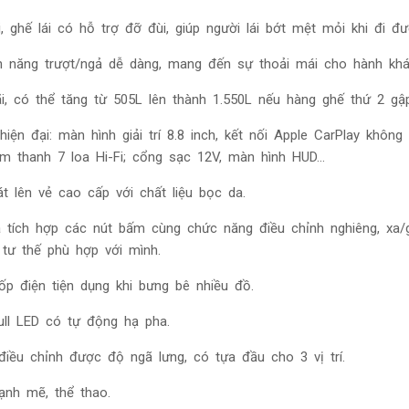
 ghế lái có hỗ trợ đỡ đùi, giúp người lái bớt mệt mỏi khi đi đư
h năng trượt/ngả dễ dàng, mang đến sự thoải mái cho hành kh
ãi, có thể tăng từ 505L lên thành 1.550L nếu hàng ghế thứ 2 gậ
 hiện đại: màn hình giải trí 8.8 inch, kết nối Apple CarPlay không 
m thanh 7 loa Hi-Fi; cổng sạc 12V, màn hình HUD…
át lên vẻ cao cấp với chất liệu bọc da.
 tích hợp các nút bấm cùng chức năng điều chỉnh nghiêng, xa/
 tư thế phù hợp với mình.
p điện tiện dụng khi bưng bê nhiều đồ.
ull LED có tự động hạ pha.
, điều chỉnh được độ ngã lưng, có tựa đầu cho 3 vị trí.
ạnh mẽ, thể thao.