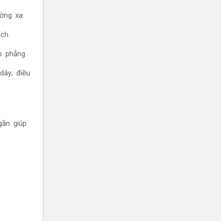
ờng xa.
ách.
p phẳng.
dây; điều
gần giúp