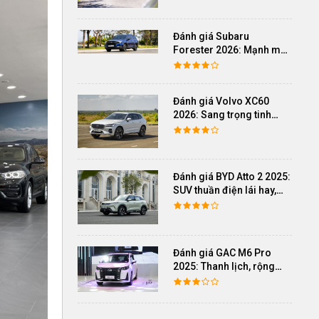
Đánh giá Subaru
Forester 2026: Mạnh mẽ,
êm ái đi cùng hệ thống
ADAS hoàn hảo
Đánh giá Volvo XC60
2026: Sang trọng tinh
giản, an toàn và đủ khác
biệt
Đánh giá BYD Atto 2 2025:
SUV thuần điện lái hay,
cách âm vượt trội
Đánh giá GAC M6 Pro
2025: Thanh lịch, rộng
rãi, đầy đủ tiện nghi, vận
hành tinh tế