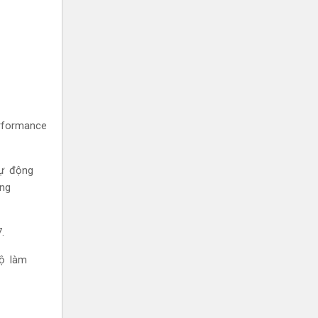
rformance
tự động
ung
7.
độ làm