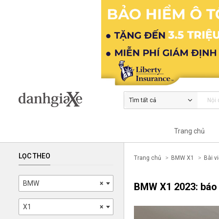
Tìm tất cả
Trang chủ
LỌC THEO
Trang chủ
BMW X1
Bài vi
BMW
×
BMW X1 2023: báo 
X1
×