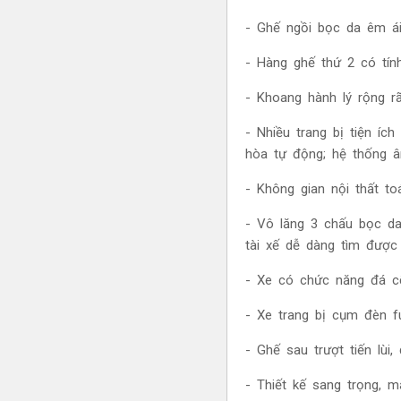
-
Ghế ngồi bọc da êm ái,
- Hàng ghế thứ 2 có tín
- Khoang hành lý rộng r
- Nhiều trang bị tiện ích
hòa tự động; hệ thống â
- Không gian nội thất to
- Vô lăng 3 chấu bọc da
tài xế dễ dàng tìm được
- Xe có chức năng đá cố
- Xe trang bị cụm đèn f
- Ghế sau trượt tiến lùi
- Thiết kế sang trọng, m