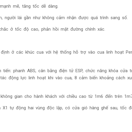
 mạnh mẽ, tăng tốc dễ dàng.
, người lái gần như không cảm nhận được quá trình sang số.
 chắc ở tốc độ cao, phản hồi mặt đường chính xác.
định ở các khúc cua với hệ thống hỗ trợ vào cua linh hoạt Pe
n tiến: phanh ABS, cân bằng điện tử ESP, chức năng khóa cửa 
 tác động lực linh hoạt khi vào cua, 8 cảm biến khoảng cách x
 không gian cho hành khách với chiều cao từ 1m6 đến trên 1m
n X1 tự động hai vùng độc lập, có cửa gió hàng ghế sau, tốc 