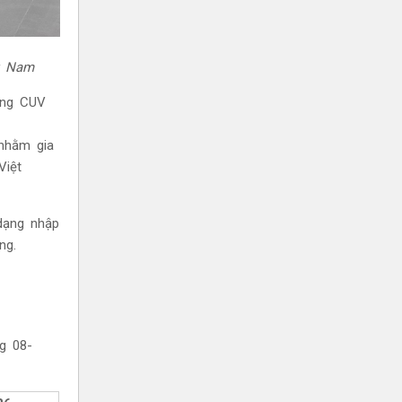
ệt Nam
òng CUV
 nhằm gia
Việt
dạng nhập
ng.
ng
08-