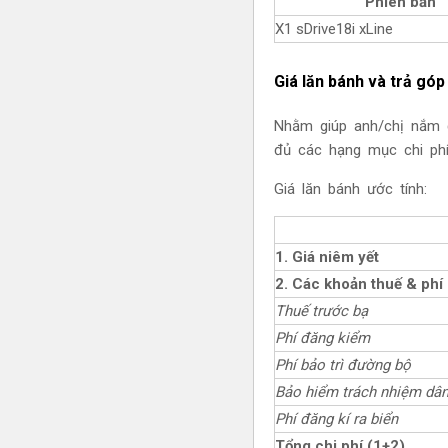
Phiên bản
X1 sDrive18i xLine
Giá lăn bánh và trả gó
Nhằm giúp anh/chị nắm 
đủ các hạng mục chi phí
Giá lăn bánh ước tính:
1. Giá niêm yết
2. Các khoản thuế & phí
Thuế trước bạ
Phí đăng kiểm
Phí bảo trì đường bộ
Bảo hiểm trách nhiệm dâ
Phí đăng kí ra biển
Tổng chi phí (1+2)