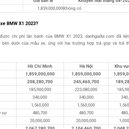
Giá bán lẻ
Khuyến mãi tháng
08-20
1,859,000,000
Không có
p xe BMW X1 2023?
được chi phí lăn bánh của BMW X1 2023, danhgiaXe.com đã liệt
 bên dưới của mẫu xe, ứng với hai trường hợp trả góp và trả t
Hồ Chí Minh
Hà Nội
Khu vự
1,859,000,000
1,859,000,000
1,859,
208,280,700
245,460,700
189,2
185,900,000
223,080,000
185,9
340,000
340,000
340
1,560,000
1,560,000
1,56
n sự
480,700
480,700
480
20,000,000
20,000,000
1,00
2,067,280,700
2,104,460,700
2,048,