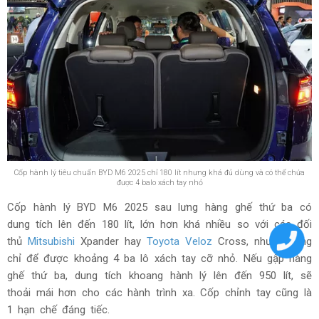
Cốp hành lý tiêu chuẩn BYD M6 2025 chỉ 180 lít nhưng khá đủ dùng và có thể chứa
được 4 balo xách tay nhỏ
Cốp hành lý BYD M6 2025 sau lưng hàng ghế thứ ba có
dung tích lên đến 180 lít, lớn hơn khá nhiều so với các đối
thủ
Mitsubishi
Xpander hay
Toyota Veloz
Cross, nhưng cũng
chỉ để được khoảng 4 ba lô xách tay cỡ nhỏ. Nếu gập hàng
ghế thứ ba, dung tích khoang hành lý lên đến 950 lít, sẽ
thoải mái hơn cho các hành trình xa. Cốp chỉnh tay cũng là
1 hạn chế đáng tiếc.