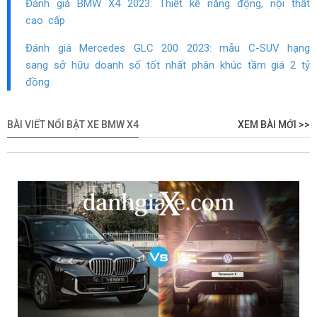
Đánh giá BMW X4 2023: Thiết kế năng động, nội thất
cao cấp
Đánh giá Mercedes GLC 200 2023: mẫu C-SUV hạng
sang sở hữu doanh số tốt nhất phân khúc tầm giá 2 tỷ
đồng
BÀI VIẾT NỔI BẬT XE BMW X4
XEM BÀI MỚI >>