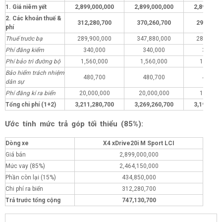
1. Giá niêm yết
2,899,000,000
2,899,000,000
2,899,000
2. Các khoản thuế &
312,280,700
370,260,700
293,280,
phí
Thuế trước bạ
289,900,000
347,880,000
289,900,
Phí đăng kiểm
340,000
340,000
340,00
Phí bảo trì đường bộ
1,560,000
1,560,000
1,560,0
Bảo hiểm trách nhiệm
480,700
480,700
480,70
dân sự
Phí đăng kí ra biển
20,000,000
20,000,000
1,000,0
Tổng chi phí (1+2)
3,211,280,700
3,269,260,700
3,192,280
Ước tính mức trả góp tối thiểu (85%):
Dòng xe
X4 xDrive20i M Sport LCI
Giá bán
2,899,000,000
Mức vay (85%)
2,464,150,000
Phần còn lại (15%)
434,850,000
Chi phí ra biển
312,280,700
Trả trước tổng cộng
747,130,700