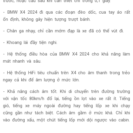
trước, hoặc cầu sau khi cần thiết chỉ trong 0,1 giây.
- BMW X4 2024 đi qua các đoạn đèo dốc, cua tay áo rất
ổn định, không gây hiện tượng trượt bánh.
- Chân ga nhạy, chỉ cần mớm đạp là xe đã có thể vút đi.
- Khoang lái đầy tiện nghi.
- Hệ thống điều hòa của BMW X4 2024 cho khả năng làm
mát nhanh và sâu.
- Hệ thống HiFi tiêu chuẩn trên X4 cho âm thanh trong trẻo
ngay cả khi để âm lượng ở mức lớn.
- Khả năng cách âm tốt. Khi di chuyển trên đường trường
với vận tốc 80km/h đổ lại, tiếng ồn lọt vào xe rất ít. Tiếng
gió, tiếng xe máy ngoài đường hay tiếng lốp xe khi chạy
cũng gần như tách biệt. Cách âm gầm ở mức khá. Chỉ khi
vào đường xấu, một chút tiếng lốp mới dội ngược vào cabin.