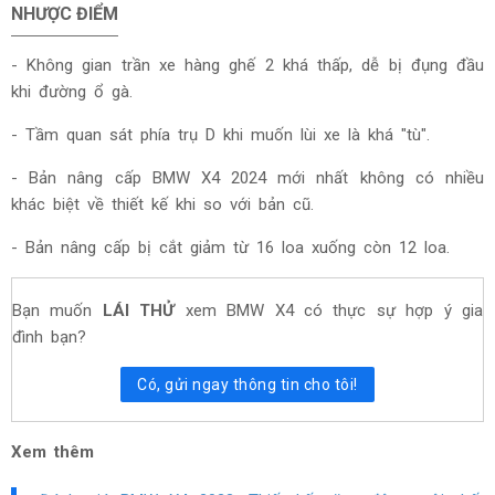
NHƯỢC ĐIỂM
-
Không gian trần xe hàng ghế 2 khá thấp, dễ bị đụng đầu
khi đường ổ gà.
- Tầm quan sát phía trụ D khi muốn lùi xe là khá "tù".
- Bản nâng cấp BMW X4 2024 mới nhất không có nhiều
khác biệt về thiết kế khi so với bản cũ.
- Bản nâng cấp bị cắt giảm từ 16 loa xuống còn 12 loa.
Bạn muốn
LÁI THỬ
xem BMW X4 có thực sự hợp ý gia
đình bạn?
Có, gửi ngay thông tin cho tôi!
Xem thêm