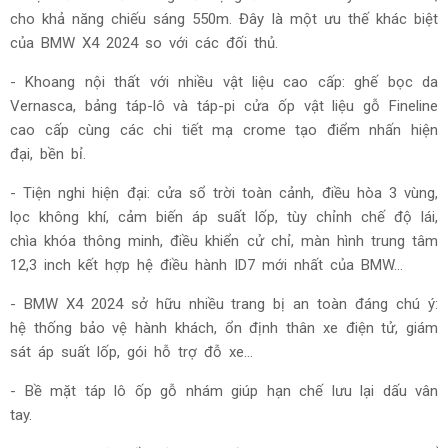
cho khả năng chiếu sáng 550m. Đây là một ưu thế khác biệt
của BMW X4 2024 so với các đối thủ.
- Khoang nội thất với nhiều vật liệu cao cấp: ghế bọc da
Vernasca, bảng táp-lô và táp-pi cửa ốp vật liệu gỗ Fineline
cao cấp cùng các chi tiết mạ crome tạo điểm nhấn hiện
đại, bền bỉ.
- Tiện nghi hiện đại: cửa sổ trời toàn cảnh, điều hòa 3 vùng,
lọc không khí, cảm biến áp suất lốp, tùy chỉnh chế độ lái,
chìa khóa thông minh, điều khiển cử chỉ, màn hình trung tâm
12,3 inch kết hợp hệ điều hành ID7 mới nhất của BMW…
- BMW X4 2024 sở hữu nhiều trang bị an toàn đáng chú ý:
hệ thống bảo vệ hành khách, ổn định thân xe điện tử, giám
sát áp suất lốp, gói hỗ trợ đỗ xe…
- Bề mặt táp lô ốp gỗ nhám giúp hạn chế lưu lại dấu vân
tay.