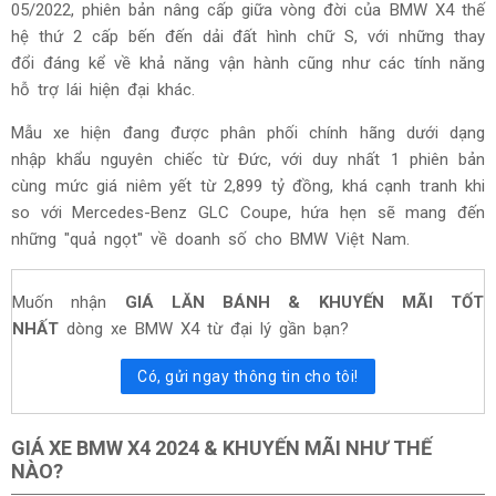
05/2022, phiên bản nâng cấp giữa vòng đời của BMW X4 thế
hệ thứ 2 cấp bến đến dải đất hình chữ S, với những thay
đổi đáng kể về khả năng vận hành cũng như các tính năng
hỗ trợ lái hiện đại khác.
Mẫu xe hiện đang được phân phối chính hãng dưới dạng
nhập khẩu nguyên chiếc từ Đức, với duy nhất 1 phiên bản
cùng mức giá niêm yết từ 2,899 tỷ đồng, khá cạnh tranh khi
so với Mercedes-Benz GLC Coupe, hứa hẹn sẽ mang đến
những "quả ngọt" về doanh số cho BMW Việt Nam.
Muốn nhận
GIÁ LĂN BÁNH & KHUYẾN MÃI TỐT
NHẤT
dòng xe BMW X4 từ đại lý gần bạn?
Có, gửi ngay thông tin cho tôi!
GIÁ XE BMW X4 2024 & KHUYẾN MÃI NHƯ THẾ
NÀO?