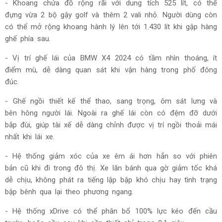
- Khoang chứa đồ rộng rãi với dung tích 525 lít, có thể
đựng vừa 2 bộ gậy golf và thêm 2 vali nhỏ. Người dùng còn
có thể mở rộng khoang hành lý lên tới 1.430 lít khi gập hàng
ghế phía sau.
- Vị trí ghế lái của BMW X4 2024 có tầm nhìn thoáng, ít
điểm mù, dễ dàng quan sát khi vận hàng trong phố đông
đúc.
- Ghế ngồi thiết kế thể thao, sang trọng, ôm sát lưng và
bên hông người lái. Ngoài ra ghế lái còn có đệm đỡ dưới
bắp đùi, giúp tài xế dễ dàng chỉnh được vị trí ngồi thoải mái
nhất khi lái xe.
- Hệ thống giảm xóc của xe êm ái hơn hẳn so với phiên
bản cũ khi đi trong đô thị. Xe lăn bánh qua gờ giảm tốc khá
dễ chịu, không phát ra tiếng lập bập khó chịu hay tình trạng
bập bênh qua lại theo phương ngang.
- Hệ thống xDrive có thể phân bổ 100% lực kéo đến cầu