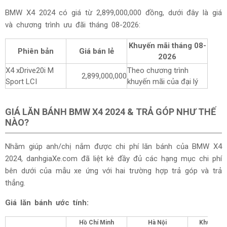
BMW X4 2024 có giá từ 2,899,000,000 đồng, dưới đây là giá
và chương trình ưu đãi tháng
08-2026:
Khuyến mãi tháng
08-
Phiên bản
Giá bán lẻ
2026
X4 xDrive20i M
Theo chương trình
2,899,000,000
Sport LCI
khuyến mãi của đại lý
GIÁ LĂN BÁNH BMW X4 2024 & TRẢ GÓP NHƯ THẾ
NÀO?
Nhằm giúp anh/chị nắm được chi phí lăn bánh của BMW X4
2024, danhgiaXe.com đã liệt kê đầy đủ các hạng mục chi phí
bên dưới của mẫu xe ứng với hai trường hợp trả góp và trả
thẳng.
Giá lăn bánh ước tính:
Hồ Chí Minh
Hà Nội
Khu vực 