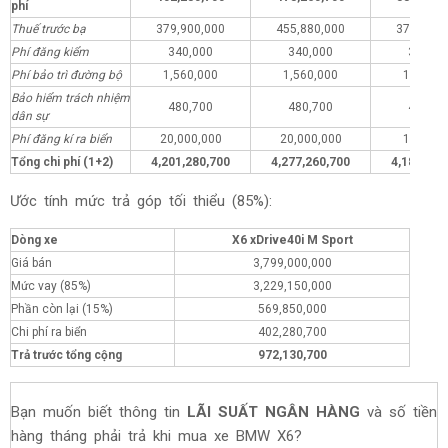
phí
Thuế trước bạ
379,900,000
455,880,000
379,900,
Phí đăng kiểm
340,000
340,000
340,00
Phí bảo trì đường bộ
1,560,000
1,560,000
1,560,0
Bảo hiểm trách nhiệm
480,700
480,700
480,70
dân sự
Phí đăng kí ra biển
20,000,000
20,000,000
1,000,0
Tổng chi phí (1+2)
4,201,280,700
4,277,260,700
4,182,280
Ước tính mức trả góp tối thiểu (85%):
Dòng xe
X6 xDrive40i M Sport
Giá bán
3,799,000,000
Mức vay (85%)
3,229,150,000
Phần còn lại (15%)
569,850,000
Chi phí ra biển
402,280,700
Trả trước tổng cộng
972,130,700
Bạn muốn biết thông tin
LÃI SUẤT NGÂN HÀNG
và số tiền
hàng tháng phải trả khi mua xe BMW X6?