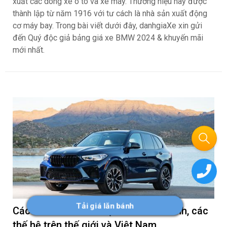
xuất các dòng xe ô tô và xe máy. Thương hiệu này được
thành lập từ năm 1916 với tư cách là nhà sản xuất động
cơ máy bay. Trong bài viết dưới đây, danhgiaXe xin gửi
đến Quý độc giả bảng giá xe BMW 2024 & khuyến mãi
mới nhất.
Tải giá lăn bánh
Các đời xe BMW X5: lịch sử hình thành, các
thế hệ trên thế giới và Việt Nam