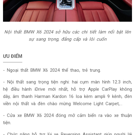
Nội thất BMW X6 2024 sở hữu các chi tiết làm nổi bật lên
sự sang trọng, đẳng cấp và lôi cuốn
ƯU ĐIỂM
-
Ngoại thất BMW X6 2024 thể thao, trẻ trung.
- Nội thất sang trọng tiện nghi: hai cụm màn hình 12.3 inch,
hệ điều hành iDrive mới nhất, hỗ trợ Apple CarPlay không
dây, âm thanh Harman Kardon 16 loa kèm ampli 9 kênh, đèn
viền nội thất và đèn chào mừng Welcome Light Carpet,…
- Cửa xe BMW X6 2024 đóng mở cảm biến ra vào xe thuận
tiện.
- Chức năng hỗ trợ lùi xe Reversing Assistant giúp người lái