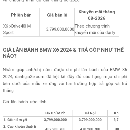
và chương trình ưu đãi tháng
08-2026:
Khuyến mãi tháng
Phiên bản
Giá bán lẻ
08-2026
X6 xDrive40i M
Theo chương trình
3,799,000,0000
Sport
khuyến mãi của đại lý
GIÁ LĂN BÁNH BMW X6 2024 & TRẢ GÓP NHƯ THẾ
NÀO?
Nhằm giúp anh/chị nắm được chi phí lăn bánh của BMW X6
2024, danhgiaXe.com đã liệt kê đầy đủ các hạng mục chi phí
bên dưới của mẫu xe ứng với hai trường hợp trả góp và trả
thẳng.
Giá lăn bánh ước tính:
Hồ Chí Minh
Hà Nội
Khu vực 
1. Giá niêm yết
3,799,000,000
3,799,000,000
3,799,000
2. Các khoản thuế &
402,280,700
478,260,700
383,280,