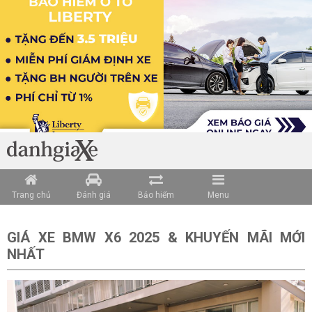
Loading data ...
Trang chủ
Đánh giá
Bảo hiểm
Menu
GIÁ XE BMW X6 2025 & KHUYẾN MÃI MỚI
NHẤT