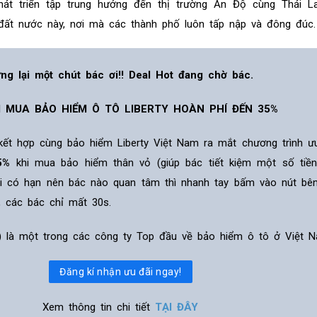
át triển tập trung hướng đến thị trường Ấn Độ cùng Thái L
đất nước này, nơi mà các thành phố luôn tấp nập và đông đúc.
ng lại một chút bác ơi!! Deal Hot đang chờ bác.
I MUA BẢO HIỂM Ô TÔ LIBERTY HOÀN PHÍ ĐẾN 35%
 kết hợp cùng bảo hiểm Liberty Việt Nam ra mắt chương trình ư
5%
khi mua bảo hiểm thân vỏ (giúp bác tiết kiệm một số tiề
ãi có hạn nên bác nào quan tâm thì nhanh tay bấm vào nút bê
, các bác chỉ mất 30s.
ỹ) là một trong các công ty Top đầu về bảo hiểm ô tô ở Việt N
Đăng kí nhận ưu đãi ngay!
Xem thông tin chi tiết
TẠI ĐÂY