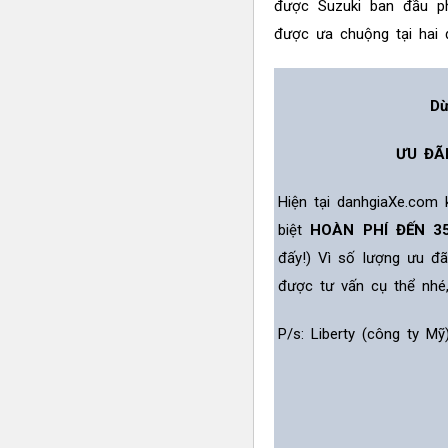
được Suzuki ban đầu ph
được ưa chuộng tại hai 
Dừ
ƯU ĐÃ
Hiện tại danhgiaXe.com
biệt
HOÀN PHÍ ĐẾN 3
đấy!) Vì số lượng ưu đ
được tư vấn cụ thể nhé
P/s: Liberty (công ty M