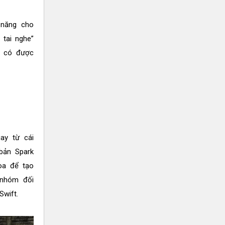
 năng cho
 tai nghe”
m có được
ay từ cái
bản Spark
òa để tạo
 nhóm đối
wift.