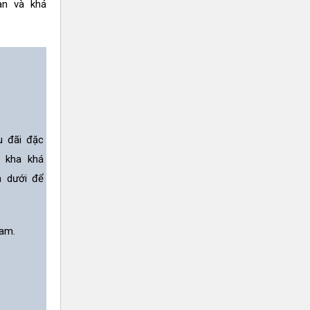
an và khá
u đãi đặc
n kha khá
n dưới để
am.