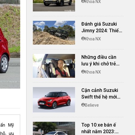
Khoa NX
cùng giá bán tốt
Đánh giá Suzuki
Jimny 2024: Thiết
kế độc đáo, vượt
Khoa NX
địa hình đỉnh cao
Những điều cần
lưu ý khi chở trẻ
em trên xe ô tô
Khoa NX
Cận cảnh Suzuki
Swift thế hệ mới
vừa ra mắt
Believe
Top 10 xe bán ế
uẩn Mỹ
nhất năm 2023:
chỗ, ưu