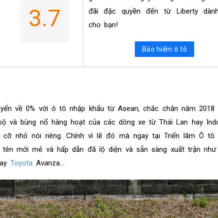
3.7
đãi đặc quyền đến từ Liberty dành
cho bạn!
Bảo hiểm ô tô
yển về 0% với ô tô nhập khẩu từ Asean, chắc chắn năm 2018 s
ộ và bùng nổ hàng hoạt của các dòng xe từ Thái Lan hay Indo
cỡ nhỏ nói riêng. Chính vì lẽ đó mà ngay tại Triển lãm Ô tô
i tên mới mẻ và hấp dẫn đã lộ diện và sẵn sàng xuất trận như
ay
Toyota
Avanza...