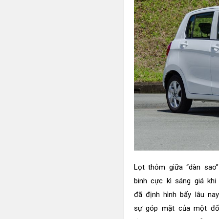
Lọt thỏm giữa “dàn sao”
binh cực kì sáng giá kh
đã định hình bấy lâu na
sự góp mặt của một đố