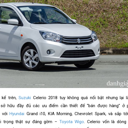
 kể trên,
Suzuki
Celerio 2018 tuy không quá nổi bật nhưng lại 
i sở hữu đầy đủ các ưu điểm cần thiết để “bán được hàng” ở 
y với
Hyundai
Grand i10, KIA Morning, Chevrolet Spark, và sắp t
i trọng thật sự đáng gờm –
Toyota Wigo
. Celerio vốn là dòng