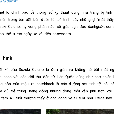
ô tô Suzuki
ết lộ chính xác về thông số kỹ thuật cũng như trang bị tính
n trong bài viết bên dưới, tôi sẽ trình bày những gì “mắt thấy
zuki Celerio, hy vọng phần nào sẽ giúp bạn đọc danhgiaXe.co
 có thể trước ngày xe về đến showroom.
i hình
ết kế của Suzuki Celerio là đơn giản và không hề bắt mắt ng
so sánh với các đối thủ đến từ Hàn Quốc cũng như các phiên 
g hòa của mẫu xe hatchback là các đường nét tinh tế, hài h
a đủ trẻ trung, năng động nhưng đồng thời vẫn phù hợp với
 tầm 40 tuổi thường thấy ở các dòng xe Suzuki như Ertiga hay S