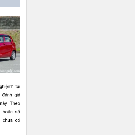
ghiệm” tại
 đánh giá
này. Theo
n hoặc số
o chưa có