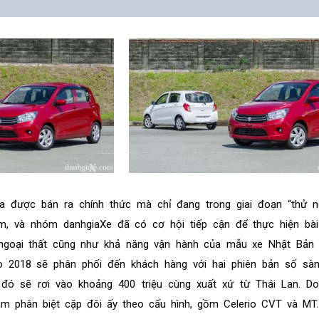
hưa được bán ra chính thức mà chỉ đang trong giai đoạn “thử n
m, và nhóm danhgiaXe đã có cơ hội tiếp cận để thực hiện bài
 ngoại thất cũng như khả năng vận hành của mẫu xe Nhật Bản 
rio 2018 sẽ phân phối đến khách hàng với hai phiên bản số sà
 đó sẽ rơi vào khoảng 400 triệu cùng xuất xứ từ Thái Lan. D
tạm phân biệt cặp đôi ấy theo cấu hình, gồm Celerio CVT và MT.