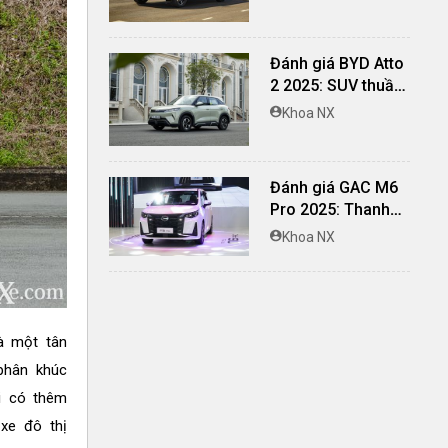
toàn và đủ khác
biệt
Đánh giá BYD Atto
2 2025: SUV thuần
điện lái hay, cách
Khoa NX
âm vượt trội
Đánh giá GAC M6
Pro 2025: Thanh
lịch, rộng rãi, đầy
Khoa NX
đủ tiện nghi, vận
hành tinh tế
là một tân
phân khúc
ới có thêm
 xe đô thị