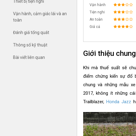
Thiết bị tiện nghi
Vận hành
Tiện nghi
Vận hành, cảm giác lái và an
An toàn
toàn
Giá cả
Đánh giá tổng quát
Thông số kỹ thuật
Giới thiệu chung
Bài viết liên quan
Khi mà thuế suất sẽ chu
điểm chứng kiến sự đổ b
chung và những mẫu xe 
2017, không ít những cá
Trailblazer,
Honda Jazz
h