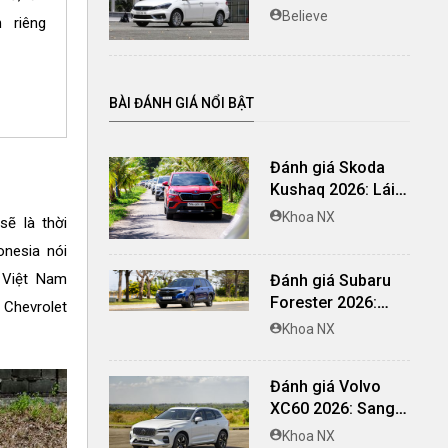
9/10 chiếc là xe
Believe
 riêng
Nhật
BÀI ĐÁNH GIÁ NỔI BẬT
Đánh giá Skoda
Kushaq 2026: Lái
thú vị, nhiều tiện
Khoa NX
ẽ là thời
nghi, giá cạnh
nesia nói
tranh
 Việt Nam
Đánh giá Subaru
Forester 2026:
 Chevrolet
Mạnh mẽ, êm ái đi
Khoa NX
cùng hệ thống
ADAS hoàn hảo
Đánh giá Volvo
XC60 2026: Sang
trọng tinh giản, an
Khoa NX