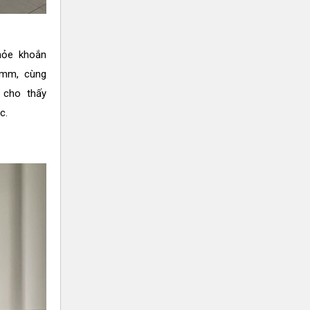
hỏe khoắn
60mm, cùng
 cho thấy
c.