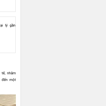
ại lý gần
c tế, nhằm
g đến một