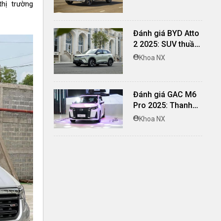
hị trường
toàn và đủ khác
biệt
Đánh giá BYD Atto
2 2025: SUV thuần
điện lái hay, cách
Khoa NX
âm vượt trội
Đánh giá GAC M6
Pro 2025: Thanh
lịch, rộng rãi, đầy
Khoa NX
đủ tiện nghi, vận
hành tinh tế