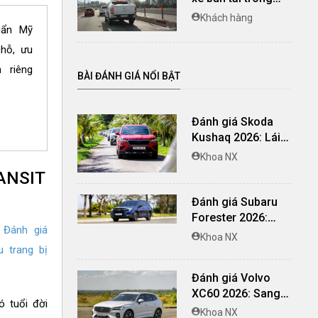
phố
Khách hàng
uẩn Mỹ
chỗ, ưu
 riêng
BÀI ĐÁNH GIÁ NỔI BẬT
Đánh giá Skoda
Kushaq 2026: Lái
thú vị, nhiều tiện
Khoa NX
nghi, giá cạnh
ANSIT
tranh
Đánh giá Subaru
Forester 2026:
:
Đánh giá
Mạnh mẽ, êm ái đi
Khoa NX
cùng hệ thống
u trang bị
ADAS hoàn hảo
Đánh giá Volvo
XC60 2026: Sang
ó tuổi đời
trọng tinh giản, an
Khoa NX