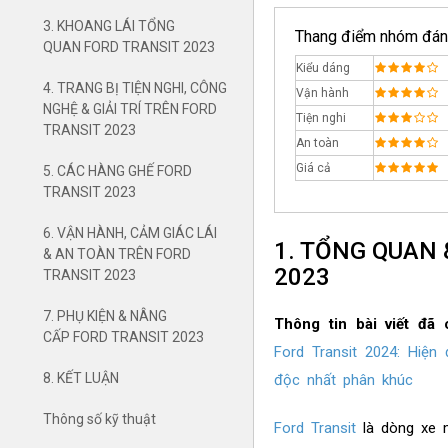
3. KHOANG LÁI TỔNG
Thang điểm nhóm đán
QUAN FORD TRANSIT 2023
Kiểu dáng
4. TRANG BỊ TIỆN NGHI, CÔNG
Vận hành
NGHỆ & GIẢI TRÍ TRÊN FORD
Tiện nghi
TRANSIT 2023
An toàn
Giá cả
5. CÁC HÀNG GHẾ FORD
TRANSIT 2023
6. VẬN HÀNH, CẢM GIÁC LÁI
1. TỔNG QUAN 
& AN TOÀN TRÊN FORD
2023
TRANSIT 2023
7. PHỤ KIỆN & NÂNG
Thông tin bài viết đã
CẤP FORD TRANSIT 2023
Ford Transit 2024: Hiện
8. KẾT LUẬN
độc nhất phân khúc
Thông số kỹ thuật
Ford Transit
là dòng xe m