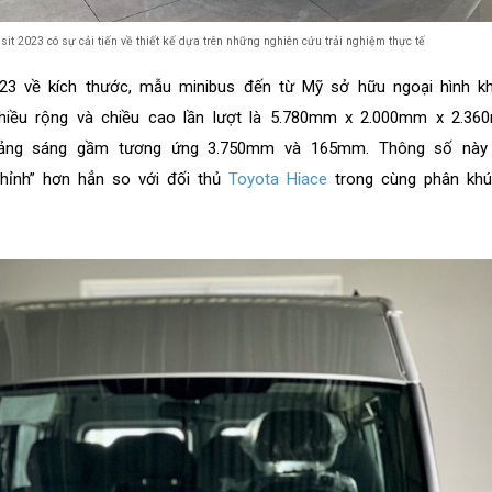
sit 2023 có sự cải tiến về thiết kế dựa trên những nghiên cứu trải nghiệm thực tế
023 về kích thước, mẫu minibus đến từ Mỹ sở hữu ngoại hình k
 chiều rộng và chiều cao lần lượt là 5.780mm x 2.000mm x 2.3
oảng sáng gầm tương ứng 3.750mm và 165mm. Thông số này
hỉnh” hơn hẳn so với đối thủ
Toyota Hiace
trong cùng phân khú