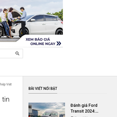
search
iệp Việt
BÀI VIẾT NỔI BẬT
 tin
Đánh giá Ford
Transit 2024:
Ngoại hình và tiện