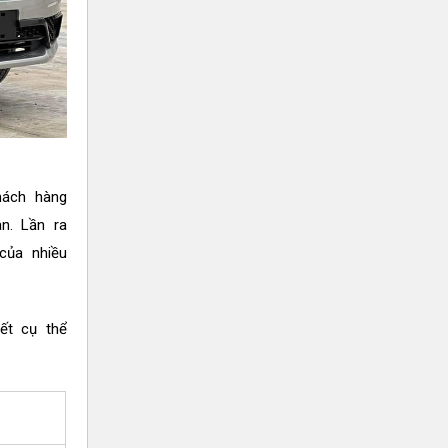
hách hàng
àn. Lần ra
của nhiều
ết cụ thể