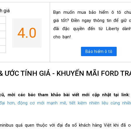
h giá
Bạn muốn mua bảo hiểm ô tô ch
giá tốt? Điền ngay thông tin để giữ 
4.0
đãi đặc quyền đến từ Liberty dành
cho bạn!
Bảo hiểm ô tô
& ƯỚC TÍNH GIÁ - KHUYẾN MÃI FORD TR
 cũ, mời các bác tham khảo bài viết mới cập nhật tại link
 đại hơn, động cơ mới mạnh mẽ, tiết kiệm nhiên liệu cùng nhiề
inibus quá quen thuộc với đại đa số khách hàng Việt khi đã c