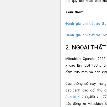
đãi quy đổi khác cho kh
Xem thêm:
Đánh giá chi tiết xe S
Đánh giá chi tiết xe T
2. NGOẠI THẤT
Mitsubishi Xpander 2022
x cao lần lượt tương ứ
gầm 205 mm và bán kính
Các thông số này mang 
đặt cạnh các đối thủ 
Suzuki XL7
(4,450 x 1,77
các dòng xe Mitsubishi 