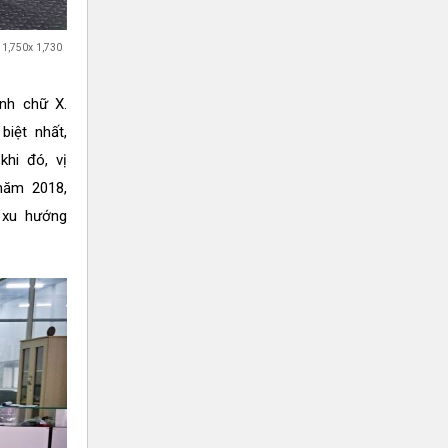
 1,750x 1,730
nh chữ X.
biệt nhất,
khi đó, vị
năm 2018,
 xu hướng