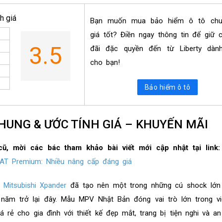
h giá
Bạn muốn mua bảo hiểm ô tô ch
giá tốt? Điền ngay thông tin để giữ 
3.5
đãi đặc quyền đến từ Liberty dành
cho bạn!
Bảo hiểm ô tô
 CHUNG & ƯỚC TÍNH GIÁ – KHUYẾN MÃI
 cũ, mời các bác tham khảo bài viết mới cập nhật tại link
 AT Premium: Nhiều nâng cấp đáng giá
,
Mitsubishi Xpander
đã tạo nên một trong những cú shock lớn 
 năm trở lại đây. Mẫu MPV Nhật Bản đóng vai trò lớn trong v
á rẻ cho gia đình với thiết kế đẹp mắt, trang bị tiện nghi và a