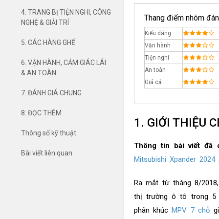
4. TRANG BỊ TIỆN NGHI, CÔNG
Thang điểm nhóm đán
NGHỆ & GIẢI TRÍ
Kiểu dáng
5. CÁC HÀNG GHẾ
Vận hành
Tiện nghi
6. VẬN HÀNH, CẢM GIÁC LÁI
An toàn
& AN TOÀN
Giá cả
7. ĐÁNH GIÁ CHUNG
8. ĐỌC THÊM
1. GIỚI THIỆU
Thông số kỹ thuật
Thông tin bài viết đã
Bài viết liên quan
Mitsubishi Xpander 2024
Ra mắt từ tháng 8/2018
thị trường ô tô trong 5
phân khúc
MPV 7 chỗ
gi