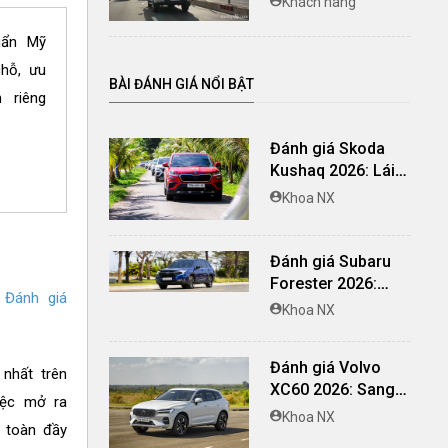
Khách hàng
uẩn Mỹ
chỗ, ưu
BÀI ĐÁNH GIÁ NỔI BẬT
 riêng
Đánh giá Skoda
Kushaq 2026: Lái
thú vị, nhiều tiện
Khoa NX
nghi, giá cạnh
tranh
Đánh giá Subaru
Forester 2026:
:
Đánh giá
Mạnh mẽ, êm ái đi
Khoa NX
cùng hệ thống
ADAS hoàn hảo
Đánh giá Volvo
nhất trên
XC60 2026: Sang
iệc mở ra
trọng tinh giản, an
Khoa NX
n toàn đầy
toàn và đủ khác