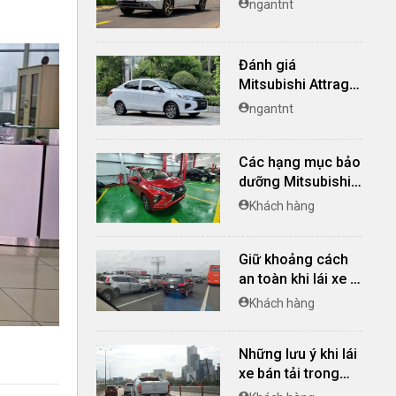
ngantnt
Premium: Nhiều
nâng cấp đáng giá
Đánh giá
Mitsubishi Attrage
2024: Giá rẻ, trẻ
ngantnt
trung, ổn định, đáp
ứng tốt nhu cầu cơ
bản của người
Các hạng mục bảo
dùng
dưỡng Mitsubishi
Xpander tại 10.000
Khách hàng
km
Giữ khoảng cách
an toàn khi lái xe ô
tô
Khách hàng
Những lưu ý khi lái
xe bán tải trong
phố