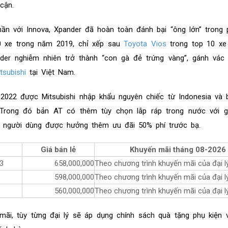
cận.
hần với Innova, Xpander đã hoàn toàn đánh bại “ông lớn” trong
00 xe trong năm 2019, chỉ xếp sau
Toyota Vios
trong top 10 xe
der nghiễm nhiên trở thành “con gà đẻ trứng vàng”, gánh vác
tsubishi
tại Việt Nam.
 2022 được Mitsubishi nhập khẩu nguyên chiếc từ Indonesia và 
Trong đó bản AT có thêm tùy chọn lắp ráp trong nước với g
ể người dùng được hưởng thêm ưu đãi 50% phí trước bạ.
Giá bán lẻ
Khuyến mãi tháng
08-2026
3
658,000,000
Theo chương trình khuyến mãi của đại l
598,000,000
Theo chương trình khuyến mãi của đại l
560,000,000
Theo chương trình khuyến mãi của đại l
mãi, tùy từng đại lý sẽ áp dụng chính sách quà tặng phụ kiện