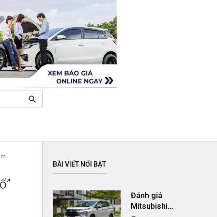
search
Nam
BÀI VIẾT NỔI BẬT
ố”
Đánh giá
Mitsubishi
Xpander 2024 AT