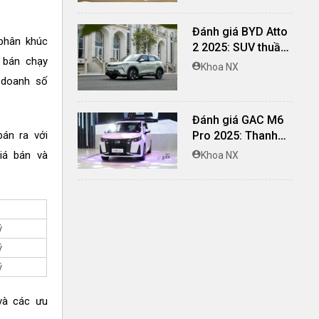
biệt
Đánh giá BYD Atto
 phân khúc
2 2025: SUV thuần
 bán chạy
điện lái hay, cách
Khoa NX
âm vượt trội
 doanh số
Đánh giá GAC M6
bán ra với
Pro 2025: Thanh
lịch, rộng rãi, đầy
iá bán và
Khoa NX
đủ tiện nghi, vận
hành tinh tế
ý
ý
ý
 và các ưu