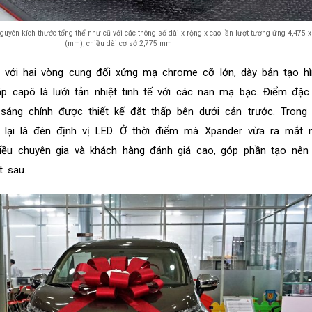
uyên kích thước tổng thể như cũ với các thông số dài x rộng x cao lần lượt tương ứng 4,475 x
(mm), chiều dài cơ sở 2,775 mm
 với hai vòng cung đối xứng mạ chrome cỡ lớn, dày bản tạo hì
nắp capô là lưới tản nhiệt tinh tế với các nan mạ bạc. Điểm đặc 
sáng chính được thiết kế đặt thấp bên dưới cản trước. Trong 
g lại là đèn định vị LED. Ở thời điểm mà Xpander vừa ra mắt 
hiều chuyên gia và khách hàng đánh giá cao, góp phần tạo nên
 sau.