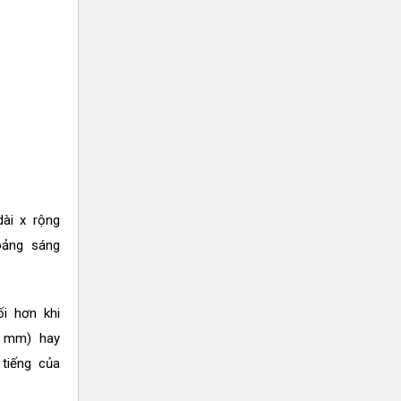
dài x rộng
oảng sáng
i hơn khi
5 mm) hay
 tiếng của