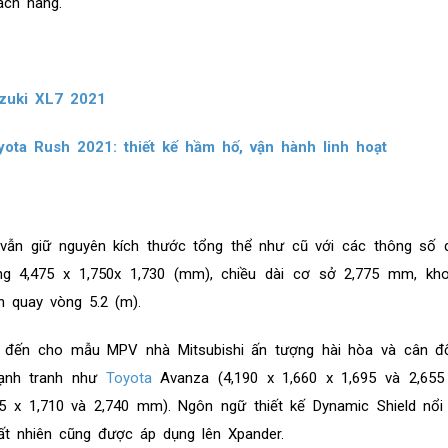
ách hàng.
uzuki XL7 2021
oyota Rush 2021: thiết kế hầm hố, vận hành linh hoạt
 vẫn giữ nguyên kích thước tổng thể như cũ với các thông số 
ng 4,475 x 1,750x 1,730 (mm), chiều dài cơ sở 2,775 mm, kh
 quay vòng 5.2 (m).
đến cho mẫu MPV nhà Mitsubishi ấn tượng hài hòa và cân đố
cạnh tranh như
Toyota
Avanza (4,190 x 1,660 x 1,695 và 2,65
5 x 1,710 và 2,740 mm). Ngôn ngữ thiết kế Dynamic Shield nổi
tất nhiên cũng được áp dụng lên Xpander.