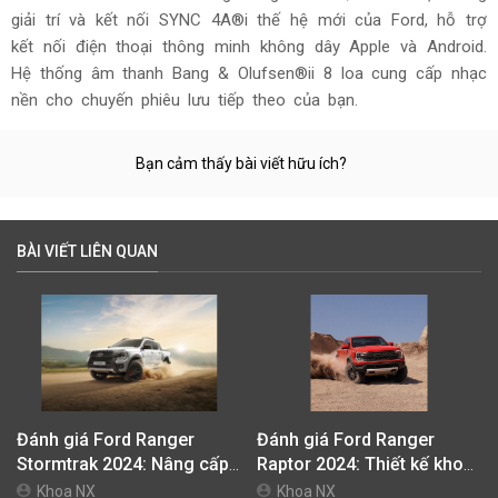
giải trí và kết nối SYNC 4A®i thế hệ mới của Ford, hỗ trợ
kết nối điện thoại thông minh không dây Apple và Android.
Hệ thống âm thanh Bang & Olufsen®ii 8 loa cung cấp nhạc
nền cho chuyến phiêu lưu tiếp theo của bạn.
Bạn cảm thấy bài viết hữu ích?
BÀI VIẾT LIÊN QUAN
Đánh giá Ford Ranger
Đánh giá Ford Ranger
Stormtrak 2024: Nâng cấp
Raptor 2024: Thiết kế khoẻ
đáng giá, trang bị ngập
khoắn và nam tính, vận
Khoa NX
Khoa NX