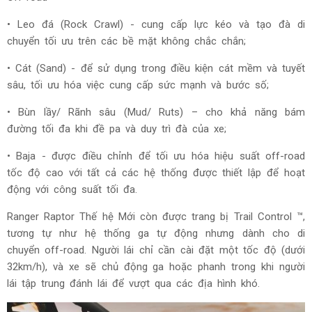
• Leo đá (Rock Crawl) - cung cấp lực kéo và tạo đà di
chuyển tối ưu trên các bề mặt không chắc chắn;
• Cát (Sand) - để sử dụng trong điều kiện cát mềm và tuyết
sâu, tối ưu hóa việc cung cấp sức mạnh và bước số;
• Bùn lầy/ Rãnh sâu (Mud/ Ruts) – cho khả năng bám
đường tối đa khi đề pa và duy trì đà của xe;
• Baja - được điều chỉnh để tối ưu hóa hiệu suất off-road
tốc độ cao với tất cả các hệ thống được thiết lập để hoạt
động với công suất tối đa.
Ranger Raptor Thế hệ Mới còn được trang bị Trail Control ™,
tương tự như hệ thống ga tự động nhưng dành cho di
chuyển off-road. Người lái chỉ cần cài đặt một tốc độ (dưới
32km/h), và xe sẽ chủ động ga hoặc phanh trong khi người
lái tập trung đánh lái để vượt qua các địa hình khó.