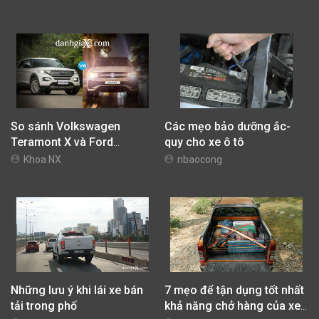
tràn
hành đa địa hình với nhiều
công nghệ cao cấp
So sánh Volkswagen
Các mẹo bảo dưỡng ắc-
Teramont X và Ford
quy cho xe ô tô
Explorer: Chọn phong cách
Khoa NX
nbaocong
SUV Coupe cá tính hay SUV
7 chỗ đa dụng hàng đầu?
Những lưu ý khi lái xe bán
7 mẹo để tận dụng tốt nhất
tải trong phố
khả năng chở hàng của xe