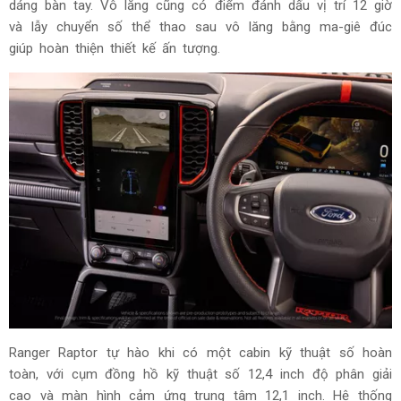
dáng bàn tay. Vô lăng cũng có điểm đánh dấu vị trí 12 giờ
và lẫy chuyển số thể thao sau vô lăng bằng ma-giê đúc
giúp hoàn thiện thiết kế ấn tượng.
Ranger Raptor tự hào khi có một cabin kỹ thuật số hoàn
toàn, với cụm đồng hồ kỹ thuật số 12,4 inch độ phân giải
cao và màn hình cảm ứng trung tâm 12,1 inch. Hệ thống