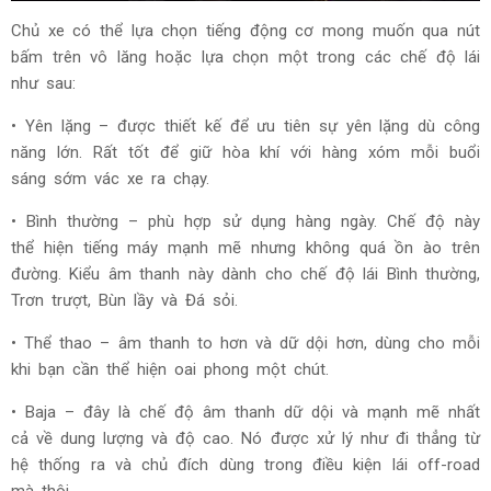
Chủ xe có thể lựa chọn tiếng động cơ mong muốn qua nút
bấm trên vô lăng hoặc lựa chọn một trong các chế độ lái
như sau:
• Yên lặng – được thiết kế để ưu tiên sự yên lặng dù công
năng lớn. Rất tốt để giữ hòa khí với hàng xóm mỗi buổi
sáng sớm vác xe ra chạy.
• Bình thường – phù hợp sử dụng hàng ngày. Chế độ này
thể hiện tiếng máy mạnh mẽ nhưng không quá ồn ào trên
đường. Kiểu âm thanh này dành cho chế độ lái Bình thường,
Trơn trượt, Bùn lầy và Đá sỏi.
• Thể thao – âm thanh to hơn và dữ dội hơn, dùng cho mỗi
khi bạn cần thể hiện oai phong một chút.
• Baja – đây là chế độ âm thanh dữ dội và mạnh mẽ nhất
cả về dung lượng và độ cao. Nó được xử lý như đi thẳng từ
hệ thống ra và chủ đích dùng trong điều kiện lái off-road
mà thôi.