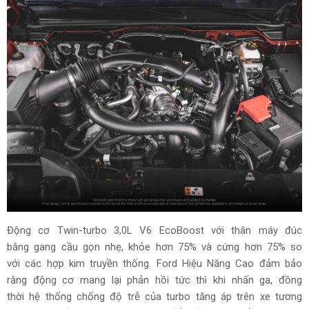
Động cơ Twin-turbo 3,0L V6 EcoBoost với thân máy đúc
bằng gang cầu gọn nhẹ, khỏe hơn 75% và cứng hơn 75% so
với các hợp kim truyền thống. Ford Hiệu Năng Cao đảm bảo
rằng động cơ mang lại phản hồi tức thì khi nhấn ga, đồng
thời hệ thống chống độ trễ của turbo tăng áp trên xe tương