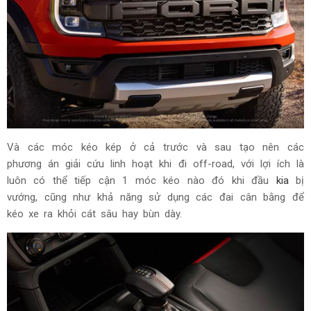
Và các móc kéo kép ở cả trước và sau tạo nên các
phương án giải cứu linh hoạt khi đi off-road, với lợi ích là
luôn có thể tiếp cận 1 móc kéo nào đó khi đầu
kia
bị
vướng, cũng như khả năng sử dụng các đai cân bằng để
kéo xe ra khỏi cát sâu hay bùn dày.