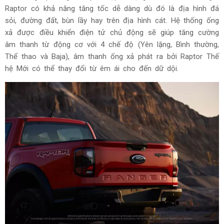
Raptor có khả năng tăng tốc dễ dàng dù đó là địa hình đá
sỏi, đường đất, bùn lầy hay trên địa hình cát. Hệ thống ống
xả được điều khiển điện tử chủ động sẽ giúp tăng cường
âm thanh từ động cơ với 4 chế độ (Yên lặng, Bình thường,
Thể thao và Baja), âm thanh ống xả phát ra bởi Raptor Thế
hệ Mới có thể thay đổi từ êm ái cho đến dữ dội.