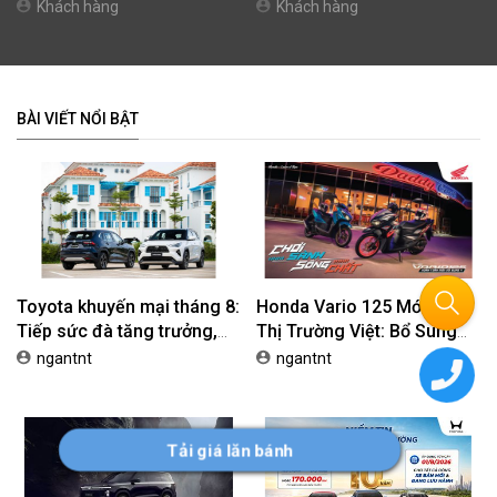
bán tải
Khách hàng
Khách hàng
BÀI VIẾT NỔI BẬT
Toyota khuyến mại tháng 8:
Honda Vario 125 Mới Chào
Tiếp sức đà tăng trưởng,
Thị Trường Việt: Bổ Sung
tối ưu chi phí mua xe
Phiên Bản Street, Giá Từ
ngantnt
ngantnt
42,69 Triệu Đồng
Tải giá lăn bánh