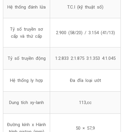
Hệ thống đánh lửa
T.C.I (kỹ thuật số)
Tỷ số truyền sơ
2.900 (58/20) / 3.154 (41/13)
cấp và thứ cấp
Tỷ số truyền động
1:2.833 2:1.875 3:1.353 4:1.045
Hệ thống ly hợp
Đa đĩa loại ướt
Dung tích xy-lanh
113,cc
Đường kính x Hành
50 × 57,9
trình piston (mm)