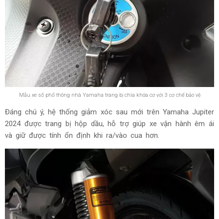
Mẫu xe số phổ thông nhà Yamaha trang bị chìa khóa cơ với 3 cơ chế bảo vệ
Đáng chú ý, hệ thống giảm xóc sau mới trên Yamaha Jupiter
2024 được trang bị hộp dầu, hỗ trợ giúp xe vận hành êm ái
và giữ được tính ổn định khi ra/vào cua hơn.