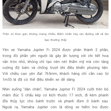
Thân xe thon gọn, không mang nhiều điểm nhấn hay các đường cắt xẻ táo
bạo thường thấy
Yên xe Yamaha Jupiter Fi 2024 được phân thành 2 phần,
trong đó phần yên người lái gây ấn tượng với chi tiết hoa
văn tròn nhỏ, không chỉ tạo nên nét thẩm mỹ mà còn tăng
cường độ bám và chống trượt khi điều khiển phương tiện.
Với chiều cao yên đạt 765mm, khách hàng chỉ cần cao từ
1m55 là đã có thể điều khiển xe dễ dàng.
Nhìn xuống "dàn chân", Yamaha Jupiter FI 2024 cưỡi trên bộ
mâm đúc 5 chấu kép có kích thước 17 inch, đi kèm phanh
đĩa thủy lực cho bánh trước và phanh đùm ở bánh sau.
Ngoài ra, Yamaha Jupiter còn là dòng xe hiếm hoi được