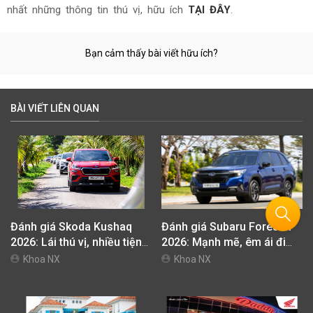
nhất những thông tin thú vị, hữu ích
TẠI ĐÂY
.
Bạn cảm thấy bài viết hữu ích?
BÀI VIẾT LIÊN QUAN
Đánh giá Skoda Kushaq
Đánh giá Subaru Forester
2026: Lái thú vị, nhiều tiện
2026: Mạnh mẽ, êm ái đi
nghi, giá cạnh tranh
cùng hệ thống ADAS hoàn
Khoa NX
Khoa NX
hảo