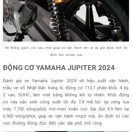
Hệ thống giảm xóc sau mới giúp xe vận hành êm ái và giữ được tính ổn
định khi ra/vào cua
ĐỘNG CƠ YAMAHA JUPITER 2024
Đánh giá xe Yamaha Jupiter 2024 về hiệu suất vận hành,
mẫu xe số Nhật Bản trang bị động cơ 113,7 phân khối, 4 kỳ,
2 van, SOHC, làm mát bằng không khí tự nhiên. Khối động
cơ này sản sinh công suất tối đa 7,4 mã lực tại vòng tua
máy 7.750 vòng/phút, mô-men xoắn cực đại đạt 9,9 Nm tại
6.500 vòng/phút, giúp xe vận hành mượt mà, ổn định từ các
con đường đông đúc đến các dải phố mở rộng.