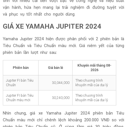
tính với nhiều cải tiến vượt bậc về công nghệ và hiệu suất
vận hành, hứa hẹn mang lại trải nghiệm đi đường tuyệt vời
và phục vụ tốt nhất cho người dùng.
GIÁ XE YAMAHA JUPITER 2024
Yamaha Jupiter 2024 hiện được phân phối với 2 phiên bản là
Tiêu Chuẩn và Tiêu Chuẩn màu mới. Giá niêm yết của từng
phiên bản lần lượt như sau:
Khuyến mãi tháng
08-
Phiên bản
Giá bán lẻ
2026
Jupiter FI bản Tiêu
Theo chương trình
30,044,000
Chuẩn
khuyến mãi của đại lý
Jupiter FI bản Tiêu
Theo chương trình
30,240,000
Chuẩn màu mới
khuyến mãi của đại lý
Nhìn chung, giá xe Yamaha Jupiter 2024 phiên bản Tiêu
Chuẩn màu mới chỉ chênh lệch khoảng 200.000 VNĐ so với
phiên bản Tiêu Chuẩn cũ. Ở cùng tầm giá 30 triệu đồng,