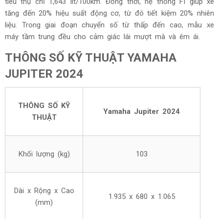
tiêu thụ chỉ 1,643 lít/100km. Đồng thời, hệ thống FI giúp xe
tăng đến 20% hiệu suất động cơ, từ đó tiết kiệm 20% nhiên
liệu. Trong giai đoạn chuyển số từ thấp đến cao, mẫu xe
máy tầm trung đều cho cảm giác lái mượt mà và êm ái.
THÔNG SỐ KỸ THUẬT YAMAHA
JUPITER 2024
THÔNG SỐ KỸ
Yamaha Jupiter 2024
THUẬT
Khối lượng (kg)
103
Dài x Rộng x Cao
1.935 x 680 x 1.065
(mm)