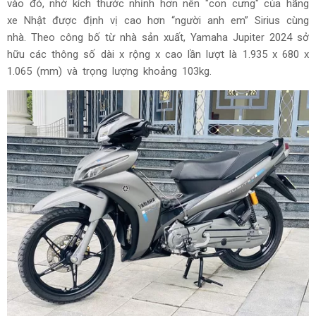
vào đó, nhờ kích thước nhỉnh hơn nên "con cưng" của hãng
xe Nhật được định vị cao hơn “người anh em” Sirius cùng
nhà. Theo công bố từ nhà sản xuất, Yamaha Jupiter 2024 sở
hữu các thông số dài x rộng x cao lần lượt là 1.935 x 680 x
1.065 (mm) và trọng lượng khoảng 103kg.