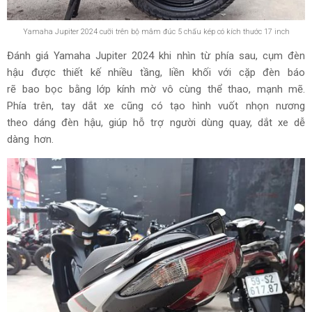
Yamaha Jupiter 2024 cưỡi trên bộ mâm đúc 5 chấu kép có kích thước 17 inch
Đánh giá Yamaha Jupiter 2024 khi nhìn từ phía sau, cụm đèn
hậu được thiết kế nhiều tầng, liền khối với cặp đèn báo
rẽ bao bọc bằng lớp kính mờ vô cùng thể thao, mạnh mẽ.
Phía trên, tay dắt xe cũng có tạo hình vuốt nhọn nương
theo dáng đèn hậu, giúp hỗ trợ người dùng quay, dắt xe dễ
dàng hơn.