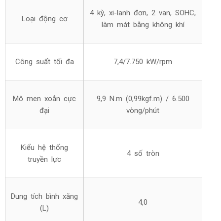
4 kỳ, xi-lanh đơn, 2 van, SOHC,
Loại động cơ
làm mát bằng không khí
Công suất tối đa
7,4/7.750 kW/rpm
Mô men xoắn cực
9,9 N.m (0,99kgf.m) / 6.500
đại
vòng/phút
Kiểu hệ thống
4 số tròn
truyền lực
Dung tích bình xăng
4,0
(L)