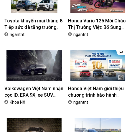
Toyota khuyến mại tháng 8:
Honda Vario 125 Mới Chào
Tiếp sức đà tăng trưởng,
Thị Trường Việt: Bổ Sung
tối ưu chi phí mua xe
Phiên Bản Street, Giá Từ
ngantnt
ngantnt
42,69 Triệu Đồng
Volkswagen Việt Nam nhận
Honda Việt Nam giới thiệu
cọc ID. ERA 9X, xe SUV
chương trình bảo hành
EREV dự kiến giá dưới 3 tỷ
chính hãng lên tới 10 năm
Khoa NX
ngantnt
đồng
dành cho khách hàng Ôtô