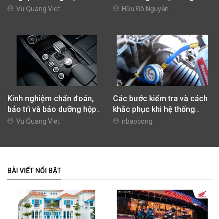
dưỡng xe ô tô
Vu Quang Viet
Hữu Đô Nguyễn
Kinh nghiệm chẩn đoán,
Các bước kiểm tra và cách
bảo trì và bảo dưỡng hộp
khắc phục khi hệ thống
số tự động cho xe ô tô
điều hòa khi gặp sự cố
Vu Quang Viet
nbaocong
BÀI VIẾT NỔI BẬT