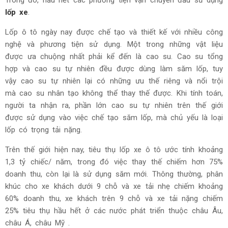
Trong đó, hầu hết các phương tiện vận chuyển đầu sử dụng
lốp xe
.
Lốp ô tô ngày nay được chế tạo và thiết kế với nhiều công
nghệ và phương tiện sử dụng. Một trong những vật liệu
được ưa chuộng nhất phải kể đến là cao su. Cao su tổng
hợp và cao su tự nhiên đều được dùng làm săm lốp, tuy
vậy cao su tự nhiên lại có những ưu thế riêng và nổi trội
mà cao su nhân tạo không thể thay thế được. Khi tính toán,
người ta nhận ra, phần lớn cao su tự nhiên trên thế giới
được sử dụng vào việc chế tạo săm lốp, mà chủ yếu là loại
lốp có trọng tải nặng.
Trên thế giới hiện nay, tiêu thụ lốp xe ô tô ước tính khoảng
1,3 tỷ chiếc/ năm, trong đó việc thay thế chiếm hơn 75%
doanh thu, còn lại là sử dụng săm mới. Thông thường, phân
khúc cho xe khách dưới 9 chỗ và xe tải nhẹ chiếm khoảng
60% doanh thu, xe khách trên 9 chỗ và xe tải nặng chiếm
25% tiêu thụ hầu hết ở các nước phát triển thuộc châu Âu,
châu Á, châu Mỹ .