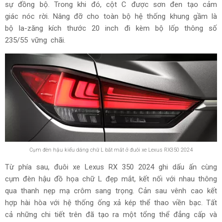
sự đồng bộ. Trong khi đó, cột C được sơn đen tạo cảm
giác nóc rời. Nâng đỡ cho toàn bộ hệ thống khung gầm là
bộ la-zăng kích thước 20 inch đi kèm bộ lốp thông số
235/55 vững chãi.
Cụm đèn hậu kiểu dáng chữ L bắt mắt ở đuôi xe Lexus RX350 2024
Từ phía sau, đuôi xe Lexus RX 350 2024 ghi dấu ấn cùng
cụm đèn hậu đồ họa chữ L đẹp mắt, kết nối với nhau thông
qua thanh nẹp mạ crôm sang trọng. Cản sau vênh cao kết
hợp hài hòa với hệ thống ống xả kép thể thao viền bạc. Tất
cả những chi tiết trên đã tạo ra một tổng thể đẳng cấp và