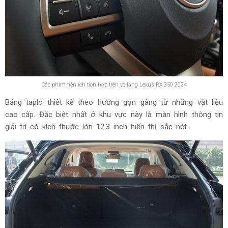
Các phím tiện ích tích hợp trên vô-lăng Lexus RX 350 2024
Bảng taplo thiết kế theo hướng gọn gàng từ những vật liệu
cao cấp. Đặc biệt nhất ở khu vực này là màn hình thông tin
giải trí có kích thước lớn 12.3 inch hiển thị sắc nét.