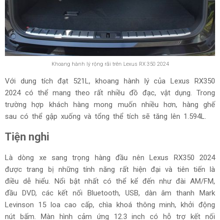
Khoang hành lý rộng rãi trên Lexus RX 350 2024
Với dung tích đạt 521L, khoang hành lý của Lexus RX350
2024 có thể mang theo rất nhiều đồ đạc, vật dụng. Trong
trường hợp khách hàng mong muốn nhiều hơn, hàng ghế
sau có thể gập xuống và tổng thể tích sẽ tăng lên 1.594L.
Tiện nghi
Là dòng xe sang trọng hàng đầu nên Lexus RX350 2024
được trang bị những tính năng rất hiện đại và tiên tiến là
điều dễ hiểu. Nổi bật nhất có thể kể đến như đài AM/FM,
đầu DVD, các kết nối Bluetooth, USB, dàn âm thanh Mark
Levinson 15 loa cao cấp, chìa khoá thông minh, khởi động
nút bấm. Màn hình cảm ứng 12.3 inch có hỗ trợ kết nối