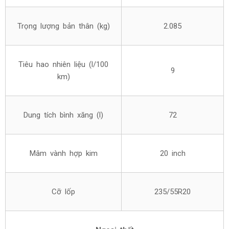
Trọng lượng bản thân (kg)
2.085
Tiêu hao nhiên liệu (l/100
9
km)
Dung tích bình xăng (l)
72
Mâm vành hợp kim
20 inch
Cỡ lốp
235/55R20