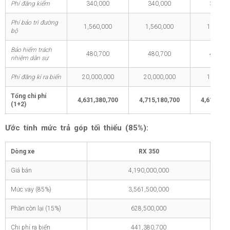
Phí đăng kiểm
340,000
340,000
340,00
Phí bảo trì đường
1,560,000
1,560,000
1,560,0
bộ
Bảo hiểm trách
480,700
480,700
480,70
nhiệm dân sự
Phí đăng kí ra biển
20,000,000
20,000,000
1,000,0
Tổng chi phí
4,631,380,700
4,715,180,700
4,612,380
(1+2)
Ước tính mức trả góp tối thiểu (85%):
Dòng xe
RX 350
Giá bán
4,190,000,000
Mức vay (85%)
3,561,500,000
Phần còn lại (15%)
628,500,000
Chi phí ra biển
441,380,700