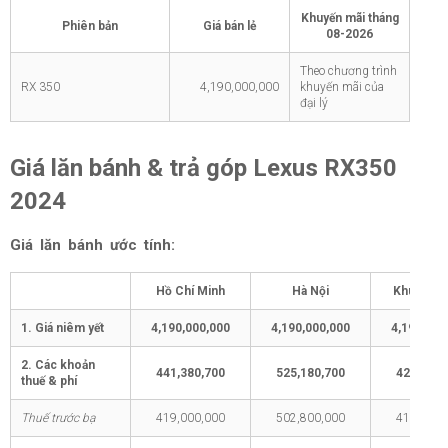
Khuyến mãi tháng
Phiên bản
Giá bán lẻ
08-2026
Theo chương trình
RX 350
4,190,000,000
khuyến mãi của
đại lý
Giá lăn bánh & trả góp Lexus RX350
2024
Giá lăn bánh ước tính:
Hồ Chí Minh
Hà Nội
Khu vực 
1. Giá niêm yết
4,190,000,000
4,190,000,000
4,190,000
2. Các khoản
441,380,700
525,180,700
422,380,
thuế & phí
Thuế trước bạ
419,000,000
502,800,000
419,000,