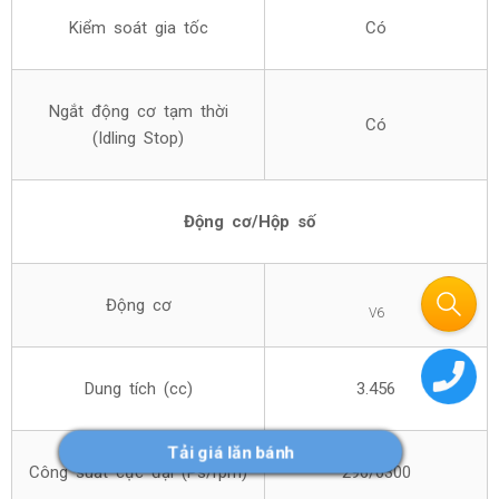
Kiểm soát gia tốc
Có
Ngắt động cơ tạm thời
Có
(Idling Stop)
Động cơ/Hộp số
Động cơ
V6
Dung tích (cc)
3.456
Tải giá lăn bánh
Công suất cực đại (Ps/rpm)
296/6300