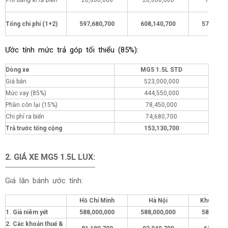
Phí đăng kí ra biển
20,000,000
20,000,000
1,000,0
Tổng chi phí (1+2)
597,680,700
608,140,700
578,680,
Ước tính mức trả góp tối thiểu (85%):
Dòng xe
MG5 1.5L STD
Giá bán
523,000,000
Mức vay (85%)
444,550,000
Phần còn lại (15%)
78,450,000
Chi phí ra biển
74,680,700
Trả trước tổng cộng
153,130,700
2.
GIÁ XE MG5 1.5L LUX
:
Giá lăn bánh ước tính:
Hồ Chí Minh
Hà Nội
Khu vực 
1. Giá niêm yết
588,000,000
588,000,000
588,000,
2. Các khoản thuế &