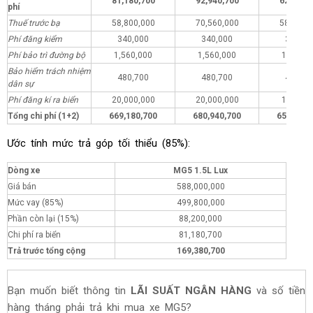
81,180,700
92,940,700
62,180,
phí
Thuế trước bạ
58,800,000
70,560,000
58,800,
Phí đăng kiểm
340,000
340,000
340,00
Phí bảo trì đường bộ
1,560,000
1,560,000
1,560,0
Bảo hiểm trách nhiệm
480,700
480,700
480,70
dân sự
Phí đăng kí ra biển
20,000,000
20,000,000
1,000,0
Tổng chi phí (1+2)
669,180,700
680,940,700
650,180,
Ước tính mức trả góp tối thiểu (85%):
Dòng xe
MG5 1.5L Lux
Giá bán
588,000,000
Mức vay (85%)
499,800,000
Phần còn lại (15%)
88,200,000
Chi phí ra biển
81,180,700
Trả trước tổng cộng
169,380,700
Bạn muốn biết thông tin
LÃI SUẤT NGÂN HÀNG
và số tiền
hàng tháng phải trả khi mua xe MG5?