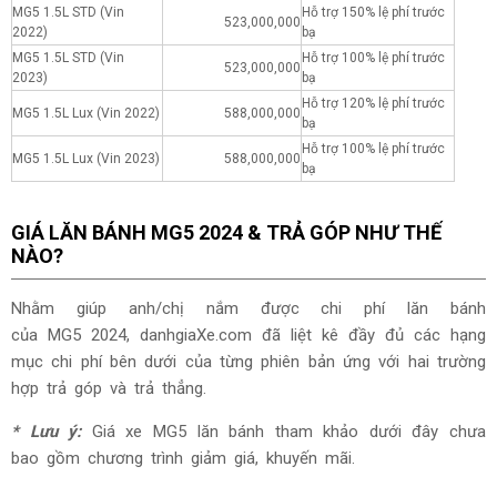
MG5 1.5L STD (Vin
Hỗ trợ 150% lệ phí trước
523,000,000
2022)
bạ
MG5 1.5L STD (Vin
Hỗ trợ 100% lệ phí trước
523,000,000
2023)
bạ
Hỗ trợ 120% lệ phí trước
MG5 1.5L Lux (Vin 2022)
588,000,000
bạ
Hỗ trợ 100% lệ phí trước
MG5 1.5L Lux (Vin 2023)
588,000,000
bạ
GIÁ LĂN BÁNH MG5 2024 & TRẢ GÓP NHƯ THẾ
NÀO?
Nhằm giúp anh/chị nắm được chi phí lăn bánh
của MG5 2024, danhgiaXe.com đã liệt kê đầy đủ các hạng
mục chi phí bên dưới của từng phiên bản ứng với hai trường
hợp trả góp và trả thẳng.
* Lưu ý:
Giá xe MG5 lăn bánh tham khảo dưới đây chưa
bao gồm chương trình giảm giá, khuyến mãi.