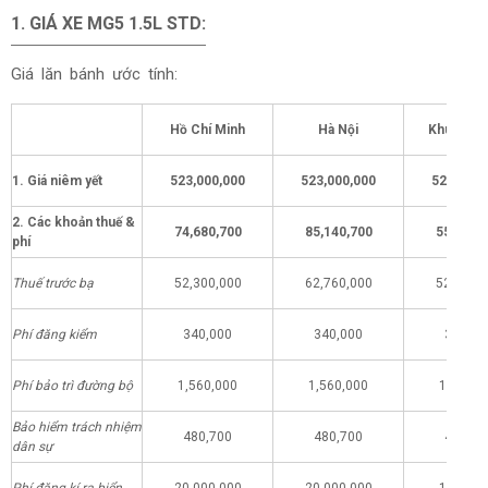
1.
GIÁ XE MG5 1.5L STD
:
Giá lăn bánh ước tính:
Hồ Chí Minh
Hà Nội
Khu vực 
1. Giá niêm yết
523,000,000
523,000,000
523,000,
2. Các khoản thuế &
74,680,700
85,140,700
55,680,
phí
Thuế trước bạ
52,300,000
62,760,000
52,300,
Phí đăng kiểm
340,000
340,000
340,00
Phí bảo trì đường bộ
1,560,000
1,560,000
1,560,0
Bảo hiểm trách nhiệm
480,700
480,700
480,70
dân sự