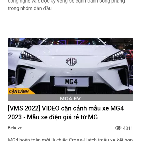
công nghệ và được kỳ vọng sẽ cạnh tranh sòng phẳng
trong nhóm dẫn đầu.
[VMS 2022] VIDEO cận cảnh mẫu xe MG4
2023 - Mẫu xe điện giá rẻ từ MG
Believe
4311
MG4 hoàn toàn mới là chiếc Cross-Hatch (mẫu xe kết hợp