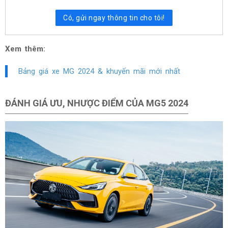
Có, gửi ngay thông tin cho tôi!
Xem thêm:
Bảng giá xe MG 2024 & khuyến mãi mới nhất
ĐÁNH GIÁ ƯU, NHƯỢC ĐIỂM CỦA MG5 2024