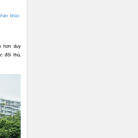
phân khúc
h hơn duy
c đối thủ,