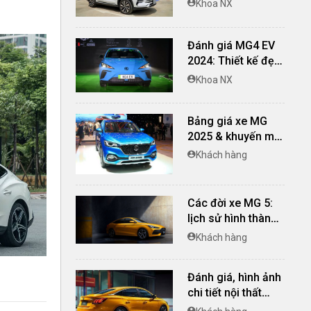
Khoa NX
nội thất cao cấp,
vận hành tiết kiệm,
thân thiện môi
Đánh giá MG4 EV
trường
2024: Thiết kế đẹp,
vận hành ưu việt
Khoa NX
nhưng giá bán
chưa tốt
Bảng giá xe MG
2025 & khuyến mãi
mới nhất
Khách hàng
Các đời xe MG 5:
lịch sử hình thành,
các thế hệ trên thế
Khách hàng
giới và Việt Nam
Đánh giá, hình ảnh
chi tiết nội thất
MG5 2023: khoang