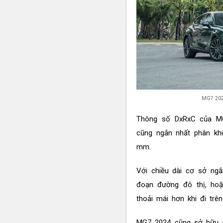
MG7 2024
Thông số DxRxC của MG
cũng ngắn nhất phân kh
mm.
Với chiều dài cơ sở ng
đoạn đường đô thị, ho
thoải mái hơn khi đi tr
MG7 2024 cũng sở hữu n