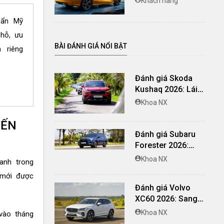
Khách hàng
lái, các hàng ghế,
tiện nghi
uẩn Mỹ
chỗ, ưu
BÀI ĐÁNH GIÁ NỔI BẬT
 riêng
Đánh giá Skoda
Kushaq 2026: Lái
thú vị, nhiều tiện
Khoa NX
nghi, giá cạnh
tranh
YẾN
Đánh giá Subaru
Forester 2026:
Mạnh mẽ, êm ái đi
Khoa NX
anh trong
cùng hệ thống
 mới được
ADAS hoàn hảo
Đánh giá Volvo
XC60 2026: Sang
trọng tinh giản, an
Khoa NX
 vào tháng
toàn và đủ khác