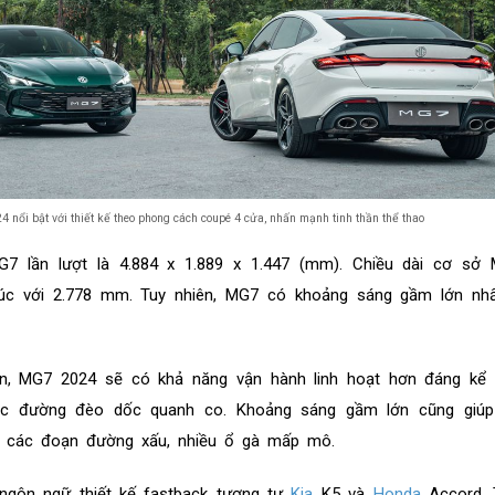
 nổi bật với thiết kế theo phong cách coupé 4 cửa, nhấn mạnh tinh thần thể thao
7 lần lượt là 4.884 x 1.889 x 1.447 (mm). Chiều dài cơ sở
úc với 2.778 mm. Tuy nhiên, MG7 có khoảng sáng gầm lớn nhấ
ắn, MG7 2024 sẽ có khả năng vận hành linh hoạt hơn đáng kể 
ặc đường đèo dốc quanh co. Khoảng sáng gầm lớn cũng giúp 
ên các đoạn đường xấu, nhiều ổ gà mấp mô.
gôn ngữ thiết kế fastback tương tự
Kia
K5 và
Honda
Accord. T