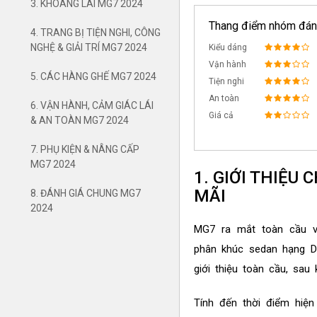
3. KHOANG LÁI MG7 2024
Thang điểm nhóm đán
4. TRANG BỊ TIỆN NGHI, CÔNG
NGHỆ & GIẢI TRÍ MG7 2024
Kiểu dáng
Vận hành
5. CÁC HÀNG GHẾ MG7 2024
Tiện nghi
An toàn
6. VẬN HÀNH, CẢM GIÁC LÁI
Giá cả
& AN TOÀN MG7 2024
7. PHỤ KIỆN & NÂNG CẤP
MG7 2024
1. GIỚI THIỆU
MÃI
8. ĐÁNH GIÁ CHUNG MG7
2024
MG7 ra mắt toàn cầu 
phân khúc sedan hạng D
giới thiệu toàn cầu, sa
Tính đến thời điểm hiện