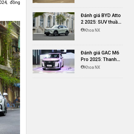
024, đồng
biệt
Đánh giá BYD Atto
2 2025: SUV thuần
điện lái hay, cách
Khoa NX
âm vượt trội
Đánh giá GAC M6
Pro 2025: Thanh
lịch, rộng rãi, đầy
Khoa NX
đủ tiện nghi, vận
hành tinh tế