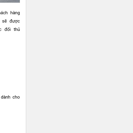
hách hàng
4 sẽ được
c đối thủ
 dành cho