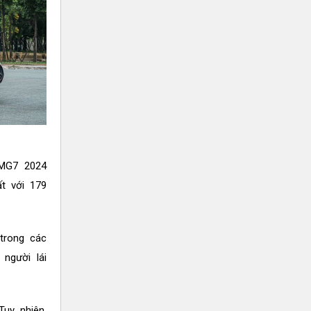
 MG7 2024
t với 179
trong các
người lái
uy nhiên,