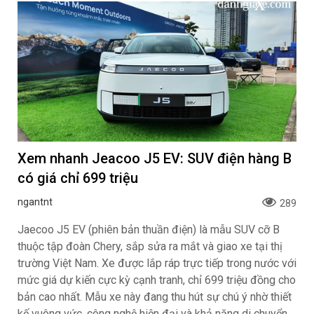
Xem nhanh Jeacoo J5 EV: SUV điện hàng B
có giá chỉ 699 triệu
ngantnt
289
Jaecoo J5 EV (phiên bản thuần điện) là mẫu SUV cỡ B
thuộc tập đoàn Chery, sắp sửa ra mắt và giao xe tại thị
trường Việt Nam. Xe được lắp ráp trực tiếp trong nước với
mức giá dự kiến cực kỳ cạnh tranh, chỉ 699 triệu đồng cho
bản cao nhất. Mẫu xe này đang thu hút sự chú ý nhờ thiết
kế vuông vức, công nghệ hiện đại và khả năng di chuyển