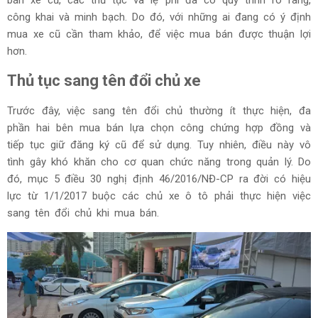
bán xe cũ, các thủ tục và lệ phí đã có quy trình rõ ràng,
công khai và minh bạch. Do đó, với những ai đang có ý định
mua xe cũ cần tham khảo, để việc mua bán được thuận lợi
hơn.
Thủ tục sang tên đổi chủ xe
Trước đây, việc sang tên đổi chủ thường ít thực hiện, đa
phần hai bên mua bán lựa chọn công chứng hợp đồng và
tiếp tục giữ đăng ký cũ để sử dụng. Tuy nhiên, điều này vô
tình gây khó khăn cho cơ quan chức năng trong quản lý. Do
đó, mục 5 điều 30 nghị định 46/2016/NĐ-CP ra đời có hiệu
lực từ 1/1/2017 buộc các chủ xe ô tô phải thực hiện việc
sang tên đổi chủ khi mua bán.