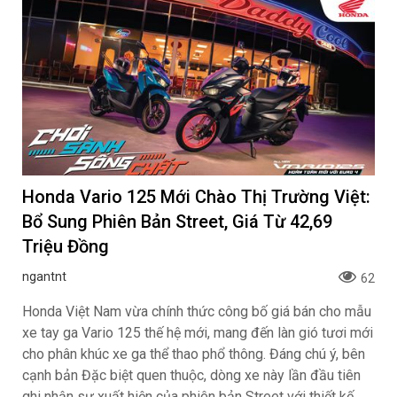
Honda Vario 125 Mới Chào Thị Trường Việt:
Bổ Sung Phiên Bản Street, Giá Từ 42,69
Triệu Đồng
ngantnt
62
Honda Việt Nam vừa chính thức công bố giá bán cho mẫu
xe tay ga Vario 125 thế hệ mới, mang đến làn gió tươi mới
cho phân khúc xe ga thể thao phổ thông. Đáng chú ý, bên
cạnh bản Đặc biệt quen thuộc, dòng xe này lần đầu tiên
ghi nhận sự xuất hiện của phiên bản Street với thiết kế