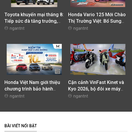
Toyota khuyến mại tháng 8:
Honda Vario 125 Mới Chào
Tiếp sức đà tăng trưởng,
Thị Trường Việt: Bổ Sung
tối ưu chi phí mua xe
Phiên Bản Street, Giá Từ
ngantnt
ngantnt
42,69 Triệu Đồng
Honda Việt Nam giới thiệu
Cận cảnh VinFast Kinet và
chương trình bảo hành
Kyo 2026, bộ đôi xe máy
chính hãng lên tới 10 năm
điện mới nhất tại Việt Nam
ngantnt
ngantnt
dành cho khách hàng Ôtô
BÀI VIẾT NỔI BẬT