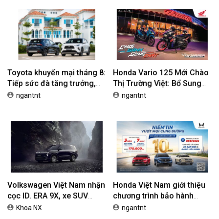
Toyota khuyến mại tháng 8:
Honda Vario 125 Mới Chào
Tiếp sức đà tăng trưởng,
Thị Trường Việt: Bổ Sung
tối ưu chi phí mua xe
Phiên Bản Street, Giá Từ
ngantnt
ngantnt
42,69 Triệu Đồng
Volkswagen Việt Nam nhận
Honda Việt Nam giới thiệu
cọc ID. ERA 9X, xe SUV
chương trình bảo hành
EREV dự kiến giá dưới 3 tỷ
chính hãng lên tới 10 năm
Khoa NX
ngantnt
đồng
dành cho khách hàng Ôtô