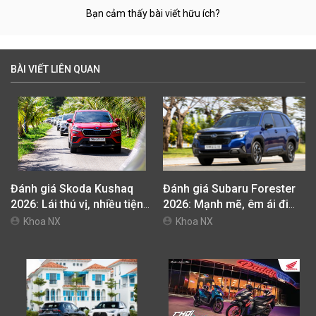
Bạn cảm thấy bài viết hữu ích?
BÀI VIẾT LIÊN QUAN
Đánh giá Skoda Kushaq
Đánh giá Subaru Forester
2026: Lái thú vị, nhiều tiện
2026: Mạnh mẽ, êm ái đi
nghi, giá cạnh tranh
cùng hệ thống ADAS hoàn
Khoa NX
Khoa NX
hảo