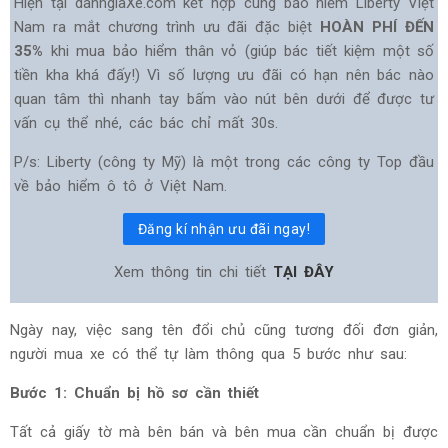
Hiện tại danhgiaXe.com kết hợp cùng bảo hiểm Liberty Việt
Nam ra mắt chương trình ưu đãi đặc biệt
HOÀN PHÍ ĐẾN
35%
khi mua bảo hiểm thân vỏ (giúp bác tiết kiệm một số
tiền kha khá đấy!) Vì số lượng ưu đãi có hạn nên bác nào
quan tâm thì nhanh tay bấm vào nút bên dưới để được tư
vấn cụ thể nhé, các bác chỉ mất 30s.
P/s: Liberty (công ty Mỹ) là một trong các công ty Top đầu
về bảo hiểm ô tô ở Việt Nam.
Đăng kí nhận ưu đãi ngay!
Xem thông tin chi tiết
TẠI ĐÂY
Ngày nay, việc sang tên đổi chủ cũng tương đối đơn giản,
người mua xe có thể tự làm thông qua 5 bước như sau:
Bước 1: Chuẩn bị hồ sơ cần thiết
Tất cả giấy tờ mà bên bán và bên mua cần chuẩn bị được